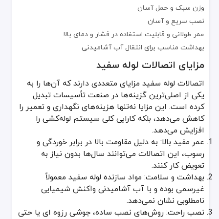
وزن سبک و حمل آسان
اتصالات ساده اغلب برای اتصال مستقیم دو لوله هم‌قطر یا برای تغییر مسی
نصب سریع و آسان
زانو (Elbow): برای تغییر مسیر 90 یا 45 درجه جریان آب
عمر طولانی و قابلیت استفاده در فشار و دمای بالا
سه‌راهی (Tee): جهت انشعاب‌گیری به‌صورت سه‌راه
بهداشت مناسب برای انتقال آب آشامیدنی
بوشن (Coupling): برای اتصال خطی دو لوله هم‌اندازه
مزایای اتصالات لوله سفید
این اتصالات در اغلب موارد به‌صورت جوش حرارتی به هم متصل می‌شوند
اتصالات پیچی
اتصالات لوله سفید مزایای متعددی دارند که آن‌ها را به
اتصالات پیچی برای زمانی استفاده می‌شوند که نیاز به مونتاژ و دمونتاژ 
یکی از اصلی‌ترین گزینه‌ها در صنعت تأسیسات تبدیل
مزایای اتصالات پیچی
کرده است. این مزایا نه‌تنها هزینه‌های نگهداری و تعمیر را
کاهش می‌دهد، بلکه کارایی کلی سیستم لوله‌کشی را
سرعت نصب بدون نیاز به دستگاه جوش
افزایش می‌دهد.
قابلیت باز و بست مکرر برای سرویس و نگهداری
عمر مفید بالا: به دلیل مقاومت بالا در برابر خوردگی و
مناسب برای اتصال به سیستم‌های متنوع با جنس‌های مختلف
رسوب، این اتصالات می‌توانند سال‌ها بدون نیاز به
اتصالات جوشی رزوه ای
تعویض کار کنند.
گاهی اوقات در یک پروژه، بخشی از سیستم نیاز به اتصال رزوه‌ای دارد 
بهداشت و سلامت: مواد سازنده لوله سفید معمولاً
غیرسمی بوده و با آب آشامیدنی واکنش شیمیایی
ترکیب پلیمر و فلز: مقاومت بالاتر در برابر فشار و دما
نامطلوبی نشان نمی‌دهد.
نصب آسان: یک سمت جوشی (با استفاده از دستگاه جوش) و یک سمت ر
نصب راحت: روش‌های نصب ساده، جوشی رزوه ای یا حتی
کاربرد چندمنظوره: اتصال به فلنج‌ها، کنتورها یا شیرآلات فلزی