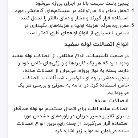
پیچی باعث سرعت بالا در اجرای پروژه می‌شود.
اتصالات ترکیبی
تحمل دمای بالا: می‌توانند در سیستم‌های گرمایشی مورد
از دیگر انواع متداول اتصالات لوله سفید، اتصالات ترکیبی هستند که مع
استفاده قرار گیرند و فشار و دمای بالاتر را تحمل کنند.
ویژگی‌های اتصالات ترکیبی
مقرون‌به‌صرفه: هزینه اولیه و هزینه‌های نگهداری در
دوام و استحکام بالا
قیاس با بسیاری از انواع لوله‌های فلزی کمتر است.
کاربری در تاسیسات گرمایشی با دمای بالا
انواع اتصالات لوله سفید
مناسب برای اتصال به شیرآلات یا دستگاه‌های فلزی
در صنعت تأسیسات، انواع مختلفی از اتصالات لوله سفید
شیرآلات
وجود دارد که هر یک کاربردها و ویژگی‌های خاص خود را
شیرآلات در سیستم‌های لوله سفید نقش کنترل‌کننده جریان آب را بر عه
دارند. بسته به نیاز پروژه، می‌توان از اتصالات ساده،
مزایای استفاده از شیرآلات مناسب
پیچی، جوشی رزوه ای، ترکیبی، شیرآلات یا اتصالات
کنترل دقیق جریان آب
خاص استفاده کرد. در ادامه به معرفی و بررسی هر یک
امکان قطع و وصل سریع جریان
می‌پردازیم.
اتصالات ساده
مقاوم در برابر فشار و دمای بالاتر
اتصالات ساده اغلب برای اتصال مستقیم دو لوله هم‌قطر
اتصالات خاص
یا برای تغییر مسیر جریان در زاویه‌های مشخص مورد
در برخی موارد، پروژه نیازمند اتصالات خاص است؛ به‌عنوان مثال، زانوها
استفاده قرار می‌گیرند. از جمله رایج‌ترین انواع اتصالات
انواع پرکاربرد اتصالات خاص
ساده می‌توان به موارد زیر اشاره کرد:
زانوهای 22.5 درجه