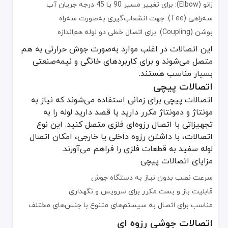
زانو (Elbow): برای تغییر مسیر 90 یا 45 درجه جریان آب
سه‌راهی چهار انشعابه
سه‌راهی (Tee): جهت انشعاب‌گیری به‌صورت سه‌راه
اتصالات ضد ارتعاش
بوشن (Coupling): برای اتصال خطی دو لوله هم‌اندازه
فلنج‌های مخصوص
این اتصالات در اغلب موارد به‌صورت جوش حرارتی به هم
نکات مهم در خرید اتصالات لوله سفید
متصل می‌شوند و برای کاربردهای خانگی و نیمه‌صنعتی
بسیار مناسب هستند.
جنس و کیفیت مواد: حتماً از برندهای معتبر استفاده کنید تا کیفیت پ
استانداردهای تولید: نشانه‌های استاندارد ملی یا بین‌المللی (مانند DIN یا ISO) روی بسته‌بندی اتصالات بررسی شود.
اتصالات پیچی
تناسب با فشار کاری: اتصالات لوله سفید هرکدام محدوده فشاری مشخصی دارند (مثلاً PN20، PN25). بر اساس نیا
اتصالات پیچی برای زمانی استفاده می‌شوند که نیاز به
دقت در نصب: حتی بهترین اتصالات اگر به شکل نادرست نصب شوند، عملک
مونتاژ و دمونتاژ مکرر دارید یا قصد دارید لوله را به
نگهداری و سرویس دوره‌ای: در صورت استفاده از اتصالات پیچی، لازم 
تجهیزاتی با اتصال رزوه‌ای فلزی متصل کنید. این نوع
اتصالات، با داشتن رزوه داخلی یا خارجی، امکان اتصال
در کل، اتصالات لوله سفید یکی از مهم‌ترین و کارآمدترین اجزای سیستم
لوله سفید به قطعات فلزی را فراهم می‌آورند.
مزایای اتصالات پیچی
سرعت نصب بدون نیاز به دستگاه جوش
قابلیت باز و بست مکرر برای سرویس و نگهداری
مناسب برای اتصال به سیستم‌های متنوع با جنس‌های مختلف
اتصالات جوشی رزوه ای