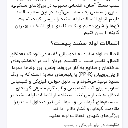
اتصالات لوله سفید به تجهیزاتی گفته می‌شود که به‌منظور اتصال، تغییر مسیر یا تقسیم جریان آب در لوله‌کشی‌های ساختمان و صنایع به کار می‌روند. جنس این لوله‌ها عموماً از پلی‌پ
نصب نسبتاً آسان، انتخابی محبوب در پروژه‌های مسکونی،
ویژگی‌های کلیدی اتصالات لوله سفید
تجاری و صنعتی به حساب می‌آیند. در این مطلب، قصد
مقاومت در برابر خوردگی و رسوب
داریم انواع اتصالات لوله سفید را بررسی کرده، تفاوت
وزن سبک و حمل آسان
آن‌ها را شرح دهیم و نکات کلیدی برای انتخاب بهترین
نصب سریع و آسان
گزینه را بیان کنیم.
عمر طولانی و قابلیت استفاده در فشار و دمای بالا
اتصالات لوله سفید چیست؟
بهداشت مناسب برای انتقال آب آشامیدنی
اتصالات لوله سفید به تجهیزاتی گفته می‌شود که به‌منظور
مزایای اتصالات لوله سفید
اتصال، تغییر مسیر یا تقسیم جریان آب در لوله‌کشی‌های
ساختمان و صنایع به کار می‌روند. جنس این لوله‌ها عموماً
اتصالات لوله سفید مزایای متعددی دارند که آن‌ها را به یکی از اصلی‌تر
از پلی‌پروپیلن (PP-R) یا پلیمرهای مشابه است که به رنگ
عمر مفید بالا: به دلیل مقاومت بالا در برابر خوردگی و رسوب، این اتصالا
بهداشت و سلامت: مواد سازنده لوله سفید معمولاً غیرسمی بوده و با 
سفید تولید می‌شوند و به دلیل خواص فیزیکی و شیمیایی
نصب راحت: روش‌های نصب ساده، جوشی رزوه ای یا حتی پیچی باعث سرعت
مطلوب، برای آب آشامیدنی و آب گرم مصرفی گزینه‌ای
تحمل دمای بالا: می‌توانند در سیستم‌های گرمایشی مورد استفاده قرار گیرن
ایدئال به شمار می‌آیند. استفاده از اتصالات لوله سفید در
مقرون‌به‌صرفه: هزینه اولیه و هزینه‌های نگهداری در قیاس با بسیاری از 
سیستم‌های گرمایشی و سرمایشی نیز متداول است زیرا
مقاومت گرمایی و فشار بالایی دارند.
انواع اتصالات لوله سفید
ویژگی‌های کلیدی اتصالات لوله سفید
در صنعت تأسیسات، انواع مختلفی از اتصالات لوله سفید وجود دارد که هر
مقاومت در برابر خوردگی و رسوب
اتصالات ساده