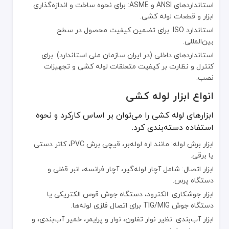
استانداردهای ANSI و ASME: برای نحوه ساخت و اندازه‌گذاری
ارائه گارانتی رسمی
ابزار و قطعات لوله کشی.
پشتیبانی فنی و مشاوره تخصصی
استاندارد ISO: برای تضمین کیفیت محصول در سطح
تأمین قطعات یدکی اورجینال
بین‌المللی.
جایگزین‌های ابزار لوله کشی
استانداردهای داخلی (در ایران سازمان ملی استاندارد): برای
کنترل و نظارت بر کیفیت متعلقات لوله کشی و تجهیزات
در برخی موارد می‌توان از ابزار چندمنظوره یا تکنولوژی‌های جدید برای جای
نصب.
دستگاه‌های پرس لوله به جای استفاده از جوشکاری سنتی
انواع ابزار لوله کشی
بست‌های ترموپلاستیکی برای اتصال لوله‌های پلیمری
ابزارهای لوله کشی را می‌توان بر اساس کارکرد و نحوه
نوار و پرایمرهای پیشرفته برای آب‌بندی بهتر به جای روش‌های سنتی خم
استفاده دسته‌بندی کرد.
نکات مهم هنگام خرید ابزار لوله کشی
ابزار برش لوله: مانند اره لوله‌بر، قیچی برش PVC، کاتر دستی
یا برقی.
نوع لوله: جنس لوله (فلزی، پلاستیکی، کامپوزیتی) در انتخاب ابزار بسی
ابزار اتصال: شامل آچار لوله‌گیر، آچار فرانسه، انبر قفلی و
ظرفیت فشار کاری: اگر قصد کار بر روی خطوط فشار قوی را دارید، حتماً از 
دستگاه پرس.
الکترود مناسب: برای اتصالات جوشی، از الکترود سازگار با جنس لوله است
آموزش کار با دستگاه: ابزارهای برقی یا دستگاه‌های جوش نیازمند آموزش
ابزار جوشکاری: الکترود، دستگاه جوش قوس الکتریکی یا
قیمت ابزار لوله‌کشی بسته به کیفیت ساخت، برند و نوع عملکرد آن متفاوت
دستگاه جوش TIG/MIG برای اتصال فلزی لوله‌ها.
در زمان خرید ابزار لوله‌کشی، انتخاب ابزار مناسب با کیفیت بالا، تأثیر
ابزار آب‌بندی: نظیر نوار تفلون، نوار و پرایمر، خمیر آب‌بندی، و
ابزار لوله کشی نقش بسیار مهمی در نصب، تعمیر و نگهداری
لوله و اتصا