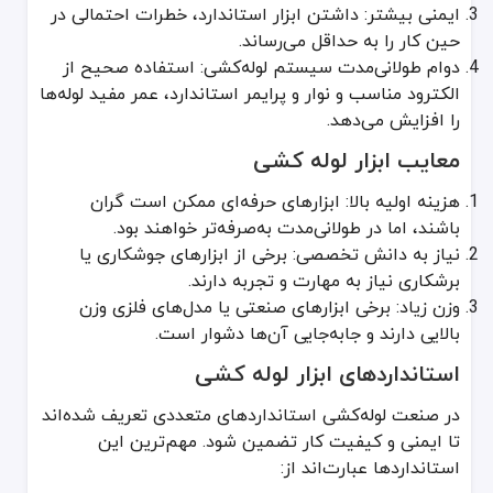
ایمنی بیشتر: داشتن ابزار استاندارد، خطرات احتمالی در
هر ابزار لوله کشی عموماً از بخش‌های زیر تشکیل می‌شود:
بدنه اصلی: بخش فلزی یا آلیاژی برای تحمل فشار و ضربه.
حین کار را به حداقل می‌رساند.
دسته یا دستگیره: در ابزار دستی اهمیت دارد و باید از مواد ضدلغزش و
دوام طولانی‌مدت سیستم لوله‌کشی: استفاده صحیح از
قسمت متحرک یا فک: در آچار لوله‌گیر، انبر قفلی و ابزار پرس نقش کلیدی 
الکترود مناسب و نوار و پرایمر استاندارد، عمر مفید لوله‌ها
را افزایش می‌دهد.
طریقه ساخت ابزار لوله کشی
معایب ابزار لوله کشی
ساخت ابزار لوله کشی عموماً با طی مراحل ریخته‌گری، فورج (آهنگری)، 
هزینه اولیه بالا: ابزارهای حرفه‌ای ممکن است گران
موارد مصرف و کاربردهای ابزار لوله کشی
باشند، اما در طولانی‌مدت به‌صرفه‌تر خواهند بود.
ابزار لوله کشی در صنایع مختلف و پروژه‌های ساختمانی کاربرد دارد:
نیاز به دانش تخصصی: برخی از ابزارهای جوشکاری یا
ساختمان‌های مسکونی و تجاری: نصب و تعمیر تأسیسات آب و گاز.
برشکاری نیاز به مهارت و تجربه دارند.
صنایع نفت و گاز: اتصالات خطوط انتقال و ایستگاه‌های پمپاژ.
وزن زیاد: برخی ابزارهای صنعتی یا مدل‌های فلزی وزن
کارخانه‌های شیمیایی: برای جابه‌جایی مواد شیمیایی نیاز به اتصالات و
بالایی دارند و جابه‌جایی آن‌ها دشوار است.
تأسیسات تهویه و تبرید: نصب سیستم‌های سرمایشی و گرمایشی.
استانداردهای ابزار لوله کشی
کاربرد الکترود در لوله‌کشی
الکترود برای جوشکاری لوله‌های فلزی در دمای بالا یا فشار کاری بالا ب
در صنعت لوله‌کشی استانداردهای متعددی تعریف شده‌اند
نمایندگی و واردات ابزار لوله کشی
تا ایمنی و کیفیت کار تضمین شود. مهم‌ترین این
استانداردها عبارت‌اند از:
بسیاری از شرکت‌ها نمایندگی انحصاری همانند فولادین برندهای معتبر خا