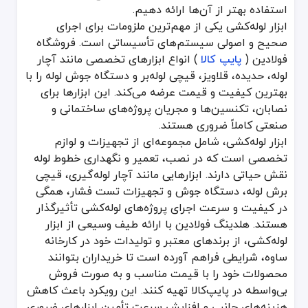
متعلقات لوله کشی: همه قطعات جانبی مورد نیاز برای نصب و اتصالات، از
استفاده بهتر از آن‌ها ارائه دهیم.
نوار و پرایمر: برای آب‌بندی و محافظت از خطوط لوله در برابر رطوبت و خ
ابزار لوله‌کشی یکی از مهم‌ترین ملزومات برای اجرای
صحیح و اصولی سیستم‌های تأسیساتی است. فروشگاه
مشخصات فنی ابزار لوله کشی
فولادین (
پایپ کالا
) انواع ابزارهای تخصصی مانند آچار
ابزارهای لوله کشی دارای ویژگی‌هایی هستند که باید در هنگام خرید و اس
لوله، حدیده، قلاویز، قیچی لوله‌بر و دستگاه جوش لوله را با
جنس بدنه: آلیاژهای مقاوم به خوردگی یا فولادهای آبدیده شده معمولاً 
بهترین کیفیت و قیمت عرضه می‌کند. این ابزارها برای
محدوده ابعاد کاری: هر آچار یا دستگاه جوش برای اندازه خاصی از لوله ط
نصابان، تکنسین‌ها و مجریان پروژه‌های ساختمانی و
استاندارد ساخت: ابزارهای تولیدشده باید مطابق استانداردهای بین‌المللی مانند ANSI، ASME یا استاندارد م
صنعتی کاملاً ضروری هستند.
طراحی ارگونومیک: به ویژه در آچارها و قیچی‌های برش لوله، راحتی کارب
ابزار لوله‌کشی، شامل مجموعه‌ای از تجهیزات و لوازم
ویژگی‌های ابزار لوله کشی
تخصصی است که در نصب، تعمیر و نگهداری خطوط لوله
نقش حیاتی دارند. ابزارهایی مانند آچار لوله‌گیری، قیچی
دوام بالا: باید در شرایط سخت کاری (رطوبت بالا، تغییرات دمایی شدید،
برش لوله، دستگاه جوش و تجهیزات تست فشار، همگی
ایمنی: طراحی باید به گونه‌ای باشد که خطرات کمتری برای کاربر ایجاد ک
در کیفیت و سرعت اجرای پروژه‌های لوله‌کشی تأثیرگذار
عملکرد چندمنظوره: برخی ابزارها قابلیت تنظیم یا تعویض سری دارند تا ب
هستند. هلدینگ فولادین با ارائه طیف وسیعی از ابزار
استفاده آسان: سهولت در مونتاژ، باز و بسته کردن، و حمل‌ونقل ابزار ل
لوله‌کشی، از برندهای معتبر و تولیدات خود در کارخانه
ساوه، شرایطی فراهم آورده است تا خریداران بتوانند
مزایای ابزار لوله کشی
محصولات خود را با قیمت مناسب و به صورت فروش
بی‌واسطه در پایپ‌کالا تهیه کنند. این رویکرد باعث کاهش
کاهش هزینه‌های تعمیر و نگهداری: انتخاب ابزار مناسب، احتمال خرابی 
افزایش بهره‌وری: با استفاده از ابزار تخصصی و متعلقات لوله کشی باکیفی
هزینه‌های جانبی و افزایش سرعت تأمین ابزارهای ضروری