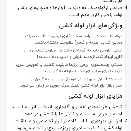
ملی باشند.
نوار و پرایمر: برای پوشش‌دهی و جلوگیری از زنگ‌زدگی و نشتی در اتصالا
طراحی ارگونومیک: به ویژه در آچارها و قیچی‌های برش
واشرها و اورینگ‌ها: برای آب‌بندی بهتر در محل اتصال شیرآلات و فلنج‌ها.
لوله، راحتی کاربر مهم است.
خرید ابزار لوله کشی
ویژگی‌های ابزار لوله کشی
در هنگام خرید ابزار لوله کشی، حتماً به این نکات توجه کنید:
دوام بالا: باید در شرایط سخت کاری (رطوبت بالا، تغییرات
دمایی شدید، ضربه و فشار) مقاومت داشته باشند.
اعتبار برند یا فروشنده: پیشنهاد می‌شود ابزارهای استاندارد و برندهای م
ایمنی: طراحی باید به گونه‌ای باشد که خطرات کمتری برای
نوع کاربرد: اگر صرفاً برای تعمیرات خانگی استفاده می‌کنید، ابزارهای نیم
کاربر ایجاد کند، ازجمله لغزش و آسیب به دست‌ها.
گارانتی و خدمات پس از فروش: ابزار با گارانتی معتبر، ریسک خرابی و ه
عملکرد چندمنظوره: برخی ابزارها قابلیت تنظیم یا تعویض سری
قیمت و بودجه: مقایسه قیمت‌ها و کیفیت محصولات مختلف کمک می‌کند ت
دارند تا برای سایزهای مختلف لوله به کار روند.
آلیاژ و مواد سازنده ابزار لوله کشی
استفاده آسان: سهولت در مونتاژ، باز و بسته کردن، و
حمل‌ونقل ابزار لوله کشی باعث صرفه‌جویی در زمان می‌شود.
ابزار لوله کشی اغلب از آلیاژهای مستحکم تهیه می‌شود:
مزایای ابزار لوله کشی
فولاد کربنی: متداول‌ترین آلیاژ برای ابزارهای سنگین و مقاوم.
فولاد ضدزنگ: در برابر رطوبت و خوردگی مقاوم‌تر است اما معمولاً قیمت با
کاهش هزینه‌های تعمیر و نگهداری: انتخاب ابزار مناسب،
آلومینیوم: سبکتر از فولاد است و برای ابزارهای دستی مانند آچار کوچک ک
احتمال خرابی سیستم و نشتی‌ها را کاهش می‌دهد.
افزایش بهره‌وری: با استفاده از ابزار تخصصی و متعلقات
اجزای ابزار لوله کشی
لوله کشی باکیفیت، اجرای پروژه سریع‌تر انجام می‌شود.