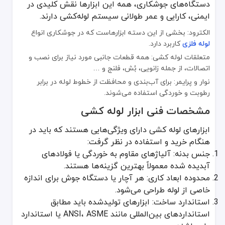
ابزار اتصال: شامل آچار لوله‌گیر، آچار فرانسه، انبر قفلی و دستگاه پرس.
دستگاه‌های جوشکاری، همه این ابزارها نقش کلیدی در
ابزار جوشکاری: الکترود، دستگاه جوش قوس الکتریکی یا دستگاه جوش TIG/MIG برای اتصال فلزی لوله‌ها.
ایمنی، کارایی و عمر طولانی سیستم لوله‌کشی دارند.
ابزار آب‌بندی: نظیر نوار تفلون، نوار و پرایمر، خمیر آب‌بندی، و چسب‌های
الکترود: بخشی از این دسته ابزارهاست که در جوشکاری انواع
لوله‌ فلزی
کاربرد دارد.
دسته‌بندی بر اساس کارکرد
نمونه ابزارها (طبق متن)
متعلقات لوله کشی: همه قطعات جانبی مورد نیاز برای نصب و
اتصالات، از جمله زانویی، بُش، فلنج و …
ابزار برش لوله (Cutting Tools)
اره لوله‌بر، قیچی برش PVC، کاتر دستی یا برقی.
نوار و پرایمر: برای آب‌بندی و محافظت از خطوط لوله در برابر
ابزار اتصال (Connecting Tools)
آچار لوله‌گیر، آچار فرانسه، ان
رطوبت و خوردگی استفاده می‌شوند.
ابزار جوشکاری (Welding Tools)
الکترود
، دستگاه جوش قوس الکتری
مشخصات فنی ابزار لوله کشی
ابزار آب‌بندی (Sealing Tools)
نوار تفلون،
نوار و پرایمر
، خمیر
ابزارهای لوله کشی دارای ویژگی‌هایی هستند که باید در
هنگام خرید و استفاده در نظر گرفت:
الکترود مناسب برای جوشکاری لوله
جنس بدنه: آلیاژهای مقاوم به خوردگی یا فولادهای
الکترودها از روکش‌های خاصی برخوردارند که میزان نفوذ و کیفیت اتصال را
آبدیده شده معمولاً بهترین گزینه‌ها هستند.
محدوده ابعاد کاری: هر آچار یا دستگاه جوش برای اندازه
محصولات مکمل ابزار لوله کشی
خاصی از لوله طراحی می‌شود.
استاندارد ساخت: ابزارهای تولیدشده باید مطابق
محصولات مکمل شامل لوازم جانبی است که در کنار ابزارهای اصلی استفاد
استانداردهای بین‌المللی مانند ANSI، ASME یا استاندارد
متعلقات لوله کشی مثل بُش، زانویی و
فلنج
برای اتصال لوله‌ها.