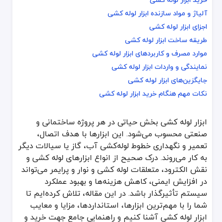
خرید ابزار لوله کشی
آلیاژ و مواد سازنده ابزار لوله کشی
آلیاژ و مواد سازنده ابزار لوله کشی
اجزای ابزار لوله کشی
اجزای ابزار لوله کشی
طریقه ساخت ابزار لوله کشی
طریقه ساخت ابزار لوله کشی
موارد مصرف و کاربردهای ابزار لوله کشی
موارد مصرف و کاربردهای ابزار لوله کشی
نمایندگی و واردات ابزار لوله کشی
نمایندگی و واردات ابزار لوله کشی
جایگزین‌های ابزار لوله کشی
جایگزین‌های ابزار لوله کشی
نکات مهم هنگام خرید ابزار لوله کشی
نکات مهم هنگام خرید ابزار لوله کشی
ابزار لوله کشی بخش حیاتی در هر پروژه ساختمانی و
ابزار لوله کشی بخش حیاتی در هر پروژه ساختمانی و صنعتی محسوب می‌شود. 
صنعتی محسوب می‌شود. این ابزارها با هدف اتصال،
ابزار لوله‌کشی یکی از مهم‌ترین ملزومات برای اجرای صحیح و اصولی س
تعمیر و نگهداری خطوط لوله‌کشی آب، گاز یا سیالات دیگر
ابزار لوله‌کشی، شامل مجموعه‌ای از تجهیزات و لوازم تخصصی است که در
به کار می‌روند. درک صحیح از انواع ابزارهای لوله کشی و
قیمت ابزار لوله‌کشی با توجه به کیفیت ساخت، برند تولیدکننده و فناور
نقش الکترود، متعلقات لوله کشی و نوار و پرایمر می‌تواند
ابزار لوله کشی چیست؟
در افزایش ایمنی، کاهش هزینه‌ها و بهبود عملکرد
سیستم تأثیرگذار باشد. در این مقاله، تلاش کرده‌ایم تا
ابزار لوله کشی به مجموعه وسایلی اطلاق می‌شود که در نصب، اتصال، تعم
شما را با مهم‌ترین ابزارها، استانداردها، مزایا و معایب
الکترود: بخشی از این دسته ابزارهاست که در جوشکاری انواع
لوله‌ فلزی
ک
ابزار لوله کشی آشنا کنیم و راهنمایی جامع جهت خرید و