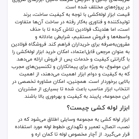
ایمنی بیشتر: داشتن ابزار استاندارد، خطرات احتمالی در حین کار را به حد
در پروژه‌های مختلف شده است.
دوام طولانی‌مدت سیستم لوله‌کشی: استفاده صحیح از الکترود مناسب و نوار
قیمت ابزار لوله‌کشی با توجه به کیفیت ساخت، برند
تولیدکننده و فناوری به‌کار رفته در ساخت آن‌ها متفاوت
معایب ابزار لوله کشی
است، اما هلدینگ فولادین تلاش کرده تا با حذف
هزینه اولیه بالا: ابزارهای حرفه‌ای ممکن است گران باشند، اما در طولانی‌
واسطه‌ها و فروش مستقیم، شرایطی عادلانه و
نیاز به دانش تخصصی: برخی از ابزارهای جوشکاری یا برشکاری نیاز به مه
مقرون‌به‌صرفه برای خریداران فراهم کند. فروشگاه فولادین
وزن زیاد: برخی ابزارهای صنعتی یا مدل‌های فلزی وزن بالایی دارند و جابه
به عنوان مرجعی قابل‌اعتماد، امکان خرید ابزار لوله‌کشی را
استانداردهای ابزار لوله کشی
با گارانتی کیفیت و خدمات پس از فروش ارائه می‌دهد.
این موضوع، به ویژه برای پیمانکاران و تکنسین‌های مجرب
در صنعت لوله‌کشی استانداردهای متعددی تعریف شده‌اند تا ایمنی و کیفی
که به کیفیت و دوام ابزار اهمیت می‌دهند، از اهمیت
بالایی برخوردار است. همچنین، امکان مشاوره تخصصی در
استانداردهای ANSI و ASME: برای نحوه ساخت و اندازه‌گذاری ابزار و قطعات لوله کشی.
انتخاب ابزار مناسب باعث شده تا بسیاری از مشتریان
استاندارد ISO: برای تضمین کیفیت محصول در سطح بین‌المللی.
این مجموعه، پایبند به کیفیت و بهره‌وری بالا باشند.
استانداردهای داخلی (در ایران سازمان ملی استاندارد): برای کنترل و ن
ابزار لوله کشی چیست؟
انواع ابزار لوله کشی
ابزار لوله کشی به مجموعه وسایلی اطلاق می‌شود که در
ابزارهای لوله کشی را می‌توان بر اساس کارکرد و نحوه استفاده دسته‌بندی
نصب، اتصال، تعمیر و نگهداری خطوط لوله مورد استفاده
ابزار برش لوله: مانند اره لوله‌بر، قیچی برش PVC، کاتر دستی یا برقی.
قرار می‌گیرد. از آچار مخصوص لوله تا کمان اره و