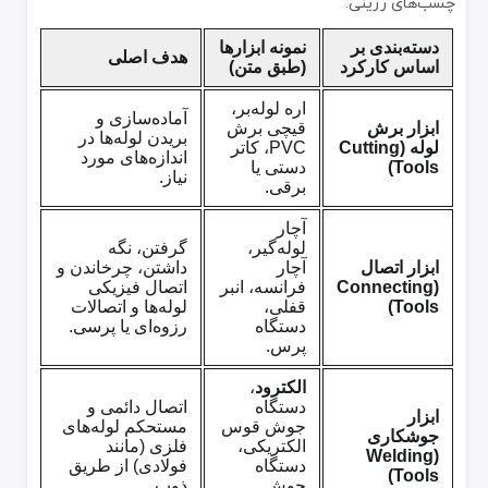
چسب‌های رزینی.
دسته‌بندی بر
نمونه ابزارها
هدف اصلی
اساس کارکرد
(طبق متن)
اره لوله‌بر،
آماده‌سازی و
ابزار برش
قیچی برش
بریدن لوله‌ها در
لوله (Cutting
PVC، کاتر
اندازه‌های مورد
Tools)
دستی یا
نیاز.
برقی.
آچار
لوله‌گیر،
گرفتن، نگه
ابزار اتصال
آچار
داشتن، چرخاندن و
(Connecting
فرانسه، انبر
اتصال فیزیکی
Tools)
قفلی،
لوله‌ها و اتصالات
دستگاه
رزوه‌ای یا پرسی.
پرس.
الکترود
،
دستگاه
اتصال دائمی و
ابزار
جوش قوس
مستحکم لوله‌های
جوشکاری
الکتریکی،
فلزی (مانند
(Welding
دستگاه
فولادی) از طریق
Tools)
جوش
ذوب.