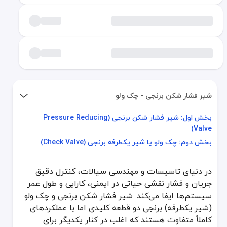
شیر فشار شکن برنجی - چک ولو
بخش اول: شیر فشار شکن برنجی (Pressure Reducing
بخش اول: شیر فشار شکن برنجی (Pressure Reducing Valve)
Valve)
بخش دوم: چک ولو یا شیر یکطرفه برنجی (Check Valve)
بخش دوم: چک ولو یا شیر یکطرفه برنجی (Check Valve)
در دنیای تاسیسات و مهندسی سیالات، کنترل دقیق جریان و فشار نقشی حیاتی در ایمنی، کارا
در دنیای تاسیسات و مهندسی سیالات، کنترل دقیق
بخش اول: شیر فشار شکن برنجی (Pressure Reducing Valve)
جریان و فشار نقشی حیاتی در ایمنی، کارایی و طول عمر
سیستم‌ها ایفا می‌کند. شیر فشار شکن برنجی و چک ولو
شیر فشار شکن برنجی چیست؟
(شیر یکطرفه) برنجی دو قطعه کلیدی اما با عملکردهای
شیر فشار شکن برنجی، که با نام رگلاتور فشار (Pressure Regulator) نیز شناخته می‌شود، یک شیر کنترلی اتوماتیک است که فشار بالای ورودی و متغیر سیال (مانند آب شهری) را به یک فشار پایین‌تر و ثابت در خروجی تبدیل می‌کند. فارغ از نوسانات فشار در شبکه اصلی، این شیر تضمین می‌کند که فشار در سمت مصرف‌کننده همواره در محدوده تنظیم‌شده و ایمن باقی بماند. بدنه این شیرها از آلیاژ برنج ساخته می‌شود که مقاومت عالی در برابر خوردگی و زنگ‌زدگی ناشی از آب دارد و آن را به گزینه‌ای ایده‌آل برای سیستم‌های آبرسانی خانگی و صنعتی تبدیل کرده است.
کاملاً متفاوت هستند که اغلب در کنار یکدیگر برای
اجزای اصلی و نحوه عملکرد