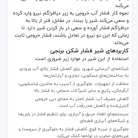
می‌کند.
جهت نصب: مهم‌ترین نکته در نصب چک ولو، توجه به جهت جریان است
نحوه کار: فشار آب خروجی به زیر دیافراگم نیرو وارد کرده
نصب فشار شکن: شیر فشار شکن باید همیشه بعد از شیر قطع و وصل اصل
و سعی می‌کند شیر را ببندد. در مقابل، فنر از بالا به
تمیزکاری: رسوبات و ذرات معلق می‌توانند عملکرد هر دو شیر را مختل کنن
دیافراگم فشار آورده و سعی در باز کردن شیر دارد. تا
زمانی که این دو نیرو در تعادل باشند، فشار خروجی ثابت
اگرچه شیر فشار شکن برنجی و چک ولو برنجی گاهی در یک سیستم و در نز
می‌ماند.
کاربردهای شیر فشار شکن برنجی
استفاده از این شیر در موارد زیر ضروری است:
شبکه‌های آبرسانی شهری: برای کاهش فشار بالای آب ورودی
به ساختمان‌های مسکونی، تجاری و آپارتمان‌ها.
حفاظت از تجهیزات: جلوگیری از آسیب به ماشین لباسشویی،
آبگرمکن، پکیج و سایر شیرآلات حساس به فشار بالا.
کاهش مصرف آب: فشار کمتر به معنای دبی خروجی
کنترل‌شده و کاهش هدررفت آب است.
سیستم‌های اطفاء حریق و آبیاری: برای تنظیم فشار در رایزرها
و شبکه‌های آبیاری قطره‌ای.
جلوگیری از ضربه قوچ: کاهش فشار به جلوگیری از سروصدا و
ضربه‌های مخرب در لوله‌ها کمک می‌کند.