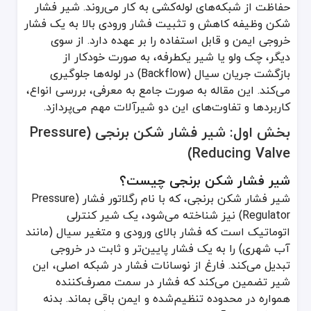
حفاظت از شبکه‌های لوله‌کشی به کار می‌روند. شیر فشار
عملکرد یک شیر فشار شکن بر اساس تعادل نیروها بین یک فنر و فشار 
شکن وظیفه کاهش و تثبیت فشار ورودی بالا به یک فشار
بدنه (Body): از جنس برنج که مسیر عبور آب را فراهم می‌کند.
خروجی ایمن و قابل استفاده را بر عهده دارد. از سوی
پیچ تنظیم (Adjustment Screw): با چرخاندن این پیچ، نیروی وارد بر فنر کم یا زیاد شده و فشار خروجی مطلوب تنظیم می‌شود.
دیگر، چک ولو یا شیر یکطرفه، به صورت خودکار از
فنر (Spring): نیروی مکانیکی لازم برای باز نگه داشتن شیر را تامین می‌کند.
بازگشت جریان سیال (Backflow) در لوله‌ها جلوگیری
دیافراگم یا پیستون (Diaphragm/Piston): یک صفحه انعطاف‌پذیر یا پیستون که به فشار آب خروجی حساس است و در مقابل نیروی فنر عمل می‌کند.
می‌کند. این مقاله به صورت جامع به معرفی، بررسی انواع،
سیت و دیسک (Seat & Disc): مجرای اصلی عبور آب که با حرکت دیافراگم، باز یا بسته شده و جریان را کنترل می‌کند.
کاربردها و تفاوت‌های این دو شیرآلات مهم می‌پردازد.
نحوه کار: فشار آب خروجی به زیر دیافراگم نیرو وارد کرده و سعی می‌کند ش
کاربردهای شیر فشار شکن برنجی
بخش اول: شیر فشار شکن برنجی (Pressure
استفاده از این شیر در موارد زیر ضروری است:
Reducing Valve)
شبکه‌های آبرسانی شهری: برای کاهش فشار بالای آب ورودی به ساختمان‌
شیر فشار شکن برنجی چیست؟
حفاظت از تجهیزات: جلوگیری از آسیب به ماشین لباسشویی، آبگرمکن، پ
شیر فشار شکن برنجی، که با نام رگلاتور فشار (Pressure
کاهش مصرف آب: فشار کمتر به معنای دبی خروجی کنترل‌شده و کاه
Regulator) نیز شناخته می‌شود، یک شیر کنترلی
سیستم‌های اطفاء حریق و آبیاری: برای تنظیم فشار در رایزرها و شبکه‌های
اتوماتیک است که فشار بالای ورودی و متغیر سیال (مانند
جلوگیری از ضربه قوچ: کاهش فشار به جلوگیری از سروصدا و ضربه‌های م
آب شهری) را به یک فشار پایین‌تر و ثابت در خروجی
تبدیل می‌کند. فارغ از نوسانات فشار در شبکه اصلی، این
شیر تضمین می‌کند که فشار در سمت مصرف‌کننده
همواره در محدوده تنظیم‌شده و ایمن باقی بماند. بدنه
بخش دوم: چک ولو یا شیر یکطرفه برنجی (Check Valve)