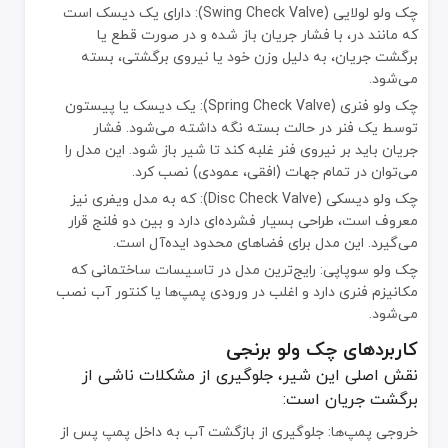
چک ولو لولایی (Swing Check Valve): دارای یک دیسک است
که مانند در، با فشار جریان باز شده و در صورت قطع یا
برگشت جریان، به دلیل وزن خود یا نیروی برگشتی، بسته
می‌شود.
چک ولو فنری (Spring Check Valve): یک دیسک یا پیستون
توسط یک فنر در حالت بسته نگه داشته می‌شود. فشار
جریان باید بر نیروی فنر غلبه کند تا شیر باز شود. این مدل را
می‌توان در تمام جهات (افقی، عمودی) نصب کرد.
چک ولو دیسکی (Disc Check Valve): که به مدل ویفری نیز
معروف است، طراحی بسیار فشرده‌ای دارد و بین دو فلنج قرار
می‌گیرد. این مدل برای فضاهای محدود ایده‌آل است.
چک ولو سوپاپی: رایج‌ترین مدل در تاسیسات ساختمانی که
مکانیزم فنری دارد و اغلب در ورودی پمپ‌ها یا کنتور آب نصب
می‌شود.
کاربردهای چک ولو برنجی
نقش اصلی این شیر، جلوگیری از مشکلات ناشی از
برگشت جریان است:
خروجی پمپ‌ها: جلوگیری از بازگشت آب به داخل پمپ پس از