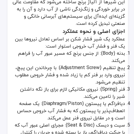
این شیرها از آلیاژ برنج ساخته می‌شود که مقاومت عالی
چک ولو برنجی چیست؟
در برابر خوردگی و زنگ‌زدگی ناشی از آب دارد و آن را به
چک ولو (Check Valve) یا شیر یکطرفه (Non-Return Valve)، یک شیر خودکار است که به سیال اجازه می‌دهد تنها در یک جهت حرکت کند و به محض تلاش سیال برای بازگشت، مسیر را به صورت اتوماتیک مسدود می‌کند. این شیرها برای عملکرد نیازی به اپراتور یا عملگر خارجی ندارند و تنها با نیروی خود سیال (فشار و سرعت جریان) کار می‌کنند. بدنه برنجی آن‌ها را برای استفاده در خطوط آب، هوا و سوخت‌های غیرخورنده مناسب می‌سازد.
گزینه‌ای ایده‌آل برای سیستم‌های آبرسانی خانگی و
انواع اصلی چک ولو برنجی
صنعتی تبدیل کرده است.
چک ولوها در طراحی‌های مختلفی برای کاربردهای گوناگون تولید می‌شوند
اجزای اصلی و نحوه عملکرد
عملکرد یک شیر فشار شکن بر اساس تعادل نیروها بین
چک ولو لولایی (Swing Check Valve): دارای یک دیسک است که مانند در، با فشار جریان باز شده و در صورت قطع یا برگشت جریان، به دلیل وزن خود یا نیروی برگشتی، بسته می‌شود.
یک فنر و فشار آب خروجی استوار است:
چک ولو فنری (Spring Check Valve): یک دیسک یا پیستون توسط یک فنر در حالت بسته نگه داشته می‌شود. فشار جریان باید بر نیروی فنر غلبه کند تا شیر باز شود. این مدل را می‌توان در تمام جهات (افقی، عمودی) نصب کرد.
بدنه (Body): از جنس برنج که مسیر عبور آب را فراهم
چک ولو دیسکی (Disc Check Valve): که به مدل ویفری نیز معروف است، طراحی بسیار فشرده‌ای دارد و بین دو فلنج قرار می‌گیرد. این مدل برای فضاهای محدود ایده‌آل است.
می‌کند.
چک ولو سوپاپی: رایج‌ترین مدل در تاسیسات ساختمانی که مکانیزم فنری
پیچ تنظیم (Adjustment Screw): با چرخاندن این پیچ،
کاربردهای چک ولو برنجی
نیروی وارد بر فنر کم یا زیاد شده و فشار خروجی مطلوب
نقش اصلی این شیر، جلوگیری از مشکلات ناشی از برگشت جریان است:
تنظیم می‌شود.
فنر (Spring): نیروی مکانیکی لازم برای باز نگه داشتن
خروجی پمپ‌ها: جلوگیری از بازگشت آب به داخل پمپ پس از خاموش ش
شیر را تامین می‌کند.
جلوگیری از تخلیه لوله‌ها: نگه داشتن آب در لوله‌های عمودی (مانند لو
دیافراگم یا پیستون (Diaphragm/Piston): یک صفحه
جلوگیری از آلودگی: ممانعت از برگشت آب آلوده به شبکه آب شرب.
انعطاف‌پذیر یا پیستون که به فشار آب خروجی حساس
ورودی آبگرمکن و سیستم‌های گرمایشی: جلوگیری از برگشت آب گرم به 
است و در مقابل نیروی فنر عمل می‌کند.
خطوط کمپرسور هوا: اطمینان از حرکت هوا فقط در یک جهت.
سیت و دیسک (Seat & Disc): مجرای اصلی عبور آب که
با حرکت دیافراگم، باز یا بسته شده و جریان را کنترل
نکات نصب و نگهداری