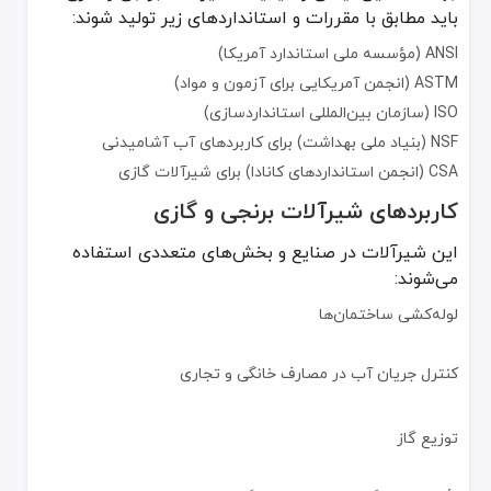
سیستم‌های اطفای حریق
باید مطابق با مقررات و استانداردهای زیر تولید شوند:
ANSI (مؤسسه ملی استاندارد آمریکا)
تنظیم جریان آب در
اسپرینکلرها
ASTM (انجمن آمریکایی برای آزمون و مواد)
ISO (سازمان بین‌المللی استانداردسازی)
NSF (بنیاد ملی بهداشت) برای کاربردهای آب آشامیدنی
ویژگی‌های کلیدی شیرآلات برنجی و گازی
CSA (انجمن استانداردهای کانادا) برای شیرآلات گازی
مقاومت بالا در برابر خوردگی – برنج در محیط‌های مرطوب به‌خوبی عمل م
کاربردهای شیرآلات برنجی و گازی
دوام زیاد – عمر مفید طولانی و استهلاک پایین
آب‌بندی قوی – جلوگیری از نشتی گاز و مایعات
این شیرآلات در صنایع و بخش‌های متعددی استفاده
می‌شوند:
تحمل دمایی مناسب – امکان کار در شرایط دمایی مختلف
نصب آسان – طراحی کاربرپسند برای فرآیند نصب ساده‌تر
لوله‌کشی ساختمان‌ها
مزایا و معایب شیرآلات برنجی و گازی
کنترل جریان آب در مصارف خانگی و تجاری
مزایا:
طول عمر بالا
توزیع گاز
مقاومت در برابر زنگ‌زدگی و خوردگی
مناسب برای کاربردهای فشار بالا