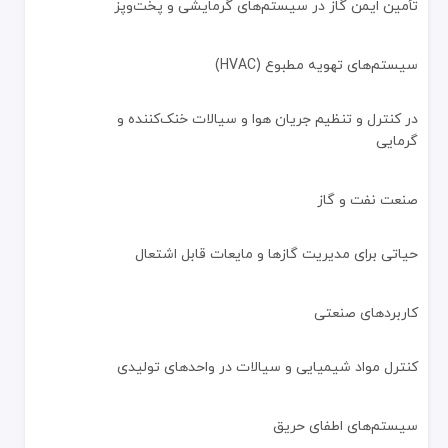
تأمین ایمن گاز در سیستم‌های گرمایشی و پخت‌وپز
هزینه نگهداری کم
معایب:
سیستم‌های تهویه مطبوع (HVAC)
قیمت بالاتر نسبت به شیرآلات پلاستیکی
در کنترل و تنظیم جریان هوا و سیالات خنک‌کننده و
در پروژه‌های بزرگ، وزن بیشتر می‌تواند چالش‌برانگیز باشد
گرمایی
نصب و نگهداری
برای عملکرد بهینه، رعایت موارد زیر ضروری است:
صنعت نفت و گاز
نصب:
انتخاب شیر مناسب – بر اساس فشار، دما و نوع سیال
حیاتی برای مدیریت گازها و مایعات قابل اشتعال
آماده‌سازی لوله‌ها – اطمینان از تمیز و صاف بودن سطح لوله
آب‌بندی اتصالات – استفاده از نوار تفلون یا چسب آب‌بندی برای اتصال
تست نشتی – آزمون فشار پس از نصب
کاربردهای صنعتی
نگهداری:
بازرسی منظم – بررسی علائم زنگ‌زدگی، نشتی یا سایش
کنترل مواد شیمیایی و سیالات در واحدهای تولیدی
تمیزکاری – حذف رسوبات داخل شیر
روانکاری – اطمینان از عملکرد نرم قطعات متحرک
سیستم‌های اطفای حریق
تعویض به‌موقع – شیرهای معیوب را سریعاً جایگزین کنید