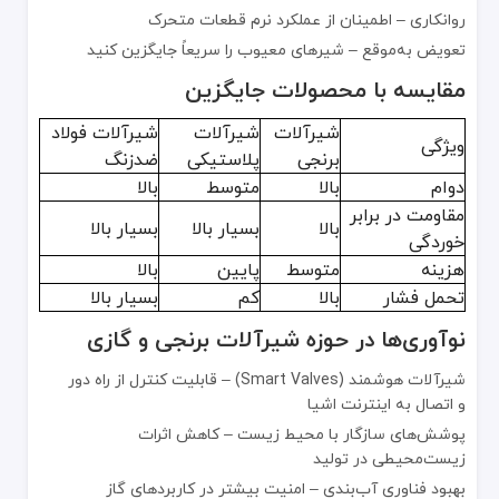
قیمت و دسترس‌پذیری
روانکاری – اطمینان از عملکرد نرم قطعات متحرک
عوامل مؤثر بر قیمت:
تعویض به‌موقع – شیرهای معیوب را سریعاً جایگزین کنید
سایز و نوع شیر – شیرهای بزرگ یا خاص گران‌تر هستند
مقایسه با محصولات جایگزین
کیفیت متریال – استفاده از مواد اولیه باکیفیت هزینه را افزایش می‌دهد
شیرآلات
شیرآلات
شیرآلات فولاد
برند و استانداردها – محصولات برندهای معتبر قیمت بالاتری دارند
ویژگی
برنجی
پلاستیکی
ضدزنگ
برای دریافت لیست قیمت به‌روز می‌توانید عبارات «قیمت شیرآلات برنج
دوام
بالا
متوسط
بالا
مقاومت در برابر
سفارشی‌سازی
بالا
بسیار بالا
بسیار بالا
خوردگی
تولیدکنندگان گزینه‌های زیر را برای پاسخگویی به نیازهای خاص ارائه می
هزینه
متوسط
پایین
بالا
تحمل فشار
بالا
پوشش‌ها و پرداخت ویژه
کم
بسیار بالا
ابعاد و رزوه‌های اختصاصی
نوآوری‌ها در حوزه شیرآلات برنجی و گازی
حک برند یا نام تجاری روی محصول
شیرآلات هوشمند (Smart Valves) – قابلیت کنترل از راه دور
همکاری با تأمین‌کننده معتبر
و اتصال به اینترنت اشیا
پوشش‌های سازگار با محیط زیست – کاهش اثرات
انتخاب تأمین‌کننده قابل اعتماد، تضمین‌کننده کیفیت محصول و رعایت ا
زیست‌محیطی در تولید
سابقه کار در صنعت
بهبود فناوری آب‌بندی – امنیت بیشتر در کاربردهای گاز