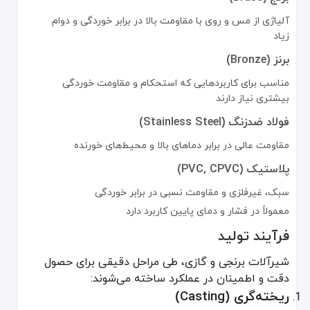
کنترل کیفی و تست دقیق نشتی و عملکرد طبق استانداردهای ایمنی
آلیاژی از مس و روی با مقاومت بالا در برابر خوردگی و دوام
زیاد
استانداردها و گواهینامه‌های صنعتی
برنز (Bronze)
جهت تضمین ایمنی و کیفیت، شیرآلات برنجی و گازی باید مطابق با مقررا
مناسب برای کاربردهایی که استحکام و مقاومت خوردگی
ANSI (مؤسسه ملی استاندارد آمریکا)
بیشتری نیاز دارند
ASTM (انجمن آمریکایی برای آزمون و مواد)
فولاد ضدزنگ (Stainless Steel)
ISO (سازمان بین‌المللی استانداردسازی)
مقاومت عالی در برابر دماهای بالا و محیط‌های خورنده
NSF (بنیاد ملی بهداشت) برای کاربردهای آب آشامیدنی
CSA (انجمن استانداردهای کانادا) برای شیرآلات گازی
پلاستیک (PVC, CPVC)
کاربردهای شیرآلات برنجی و گازی
سبک، غیرفلزی و مقاومت نسبی در برابر خوردگی
معمولاً در فشار و دمای پایین کاربرد دارد
این شیرآلات در صنایع و بخش‌های متعددی استفاده می‌شوند:
فرآیند تولید
لوله‌کشی ساختمان‌ها
شیرآلات برنجی و گازی، طی مراحل دقیقی برای حصول
کنترل جریان آب در مصارف خانگی و تجاری
دقت و اطمینان در عملکرد ساخته می‌شوند:
ریخته‌گری (Casting)