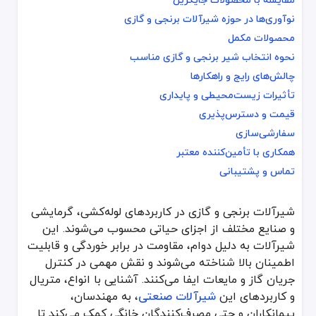
مقایسه با محصولات جایگزین
نوآوری‌ها در حوزه شیرآلات برنجی و گازی
نوآوری‌ها در حوزه شیرآلات برنجی و گازی
محصولات مکمل
محصولات مکمل
نحوه انتخاب شیر برنجی و گازی مناسب
نحوه انتخاب شیر برنجی و گازی مناسب
چالش‌های رایج و راهکارها
چالش‌های رایج و راهکارها
تأثیرات زیست‌محیطی و پایداری
تأثیرات زیست‌محیطی و پایداری
قیمت و دسترس‌پذیری
قیمت و دسترس‌پذیری
سفارشی‌سازی
سفارشی‌سازی
همکاری با تأمین‌کننده معتبر
همکاری با تأمین‌کننده معتبر
تماس و پشتیبانی
تماس و پشتیبانی
شیرآلات برنجی و گازی در کاربردهای لوله‌کشی، گرمایشی
شیرآلات برنجی و گازی در کاربردهای لوله‌کشی، گرمایشی و صنایع مختلف 
و صنایع مختلف از اجزای حیاتی محسوب می‌شوند. این
شیرآلات برنجی به‌دلیل مقاومت بالا در برابر رسوبات، خوردگی و تغییرا
شیرآلات به دلیل دوام، مقاومت در برابر خوردگی و قابلیت
شیرآلات برنجی و مخصوص خطوط گاز به دلیل مقاومت عالی در برابر خورد
اطمینان بالا شناخته می‌شوند و نقش مهمی در کنترل
انواع شیرآلات برنجی و گازی
جریان گاز و مایعات ایفا می‌کنند. آشنایی با انواع، متریال
و کاربردهای این
شیرآلات صنعتی
، به مهندسان،
شیرآلات برنجی و گازی در اشکال و مدل‌های گوناگونی تولید می‌شوند که
پیمانکاران و حتی مصرف‌کنندگان خانگی کمک می‌کند تا