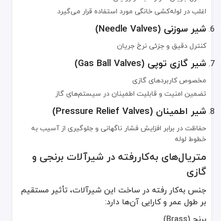
پلاستیک (PVC, CPVC)
اغلب در لوله‌کشی خانگی مورد استفاده قرار می‌گیرد
سبک، غیرفلزی و مقاومت نسبی در برابر خوردگی
شیر سوزنی (Needle Valves)
معمولاً در فشار و دمای پایین کاربرد دارد
کنترل دقیق و جزئی نرخ جریان
فرآیند تولید
شیر گازی توپی (Gas Ball Valves)
شیرآلات برنجی و گازی، طی مراحل دقیقی برای حصول دقت و اطمینان در
مخصوص کاربردهای گازی
ریخته‌گری (Casting)
تضمین امنیت و قابلیت اطمینان در سیستم‌های گاز
ذوب فلز و قالب‌گیری برای تشکیل بدنه شیر
شیر اطمینان (Pressure Relief Valves)
ماشین‌کاری (Machining)
حفاظت در برابر افزایش فشار ناگهانی و جلوگیری از آسیب به
استفاده از ماشین‌آلات CNC برای دستیابی به ابعاد دقیق و هم‌خوانی قطعات
خطوط لوله
پرداخت و آماده‌سازی سطح (Polishing & Finishing)
متریال‌های به‌کاررفته در شیرآلات برنجی و
صیقل دادن سطوح برای حذف ناهمواری‌ها
گازی
آبکاری و پوشش (Plating & Coating)
جنس به‌کار رفته در ساخت این شیرآلات، تأثیر مستقیم
استفاده از لایه‌های محافظتی برای افزایش دوام
بر طول عمر و کارایی آن‌ها دارد:
مونتاژ و آزمون (Assembly & Testing)
برنج (Brass)