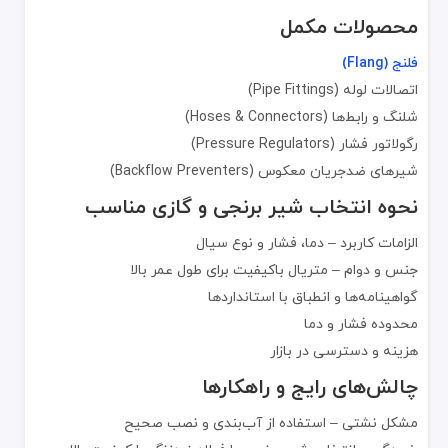
دارا بودن گواهینامه‌های کیفی
محصولات مکمل
نظرات و اعتبار نزد مشتریان
گارانتی و خدمات پس از فروش
فلنج (Flang)
اتصالات لوله (Pipe Fittings)
تماس و پشتیبانی
شلنگ و رابط‌ها (Hoses & Connectors)
قیمت خرید شیرآلات برنجی به نوع کاربرد، سایز، برند، نوع اتصال و فشا
رگولاتور فشار (Pressure Regulators)
قیمت شیرآلات برنجی به کیفیت آلیاژ، ابعاد و نوع طراحی بستگی دارد 
شیرهای ضدجریان معکوس (Backflow Preventers)
برای کسب اطلاعات بیشتر درباره شیرآلات برنجی و گازی، می‌توانید با ت
نحوه انتخاب شیر برنجی و گازی مناسب
الزامات کاربرد – دما، فشار و نوع سیال
جنس و دوام – متریال باکیفیت برای طول عمر بالا
گواهینامه‌ها و انطباق با استانداردها
محدوده فشار و دما
هزینه و دسترسی در بازار
چالش‌های رایج و راهکارها
مشکل نشتی – استفاده از آب‌بندی و نصب صحیح