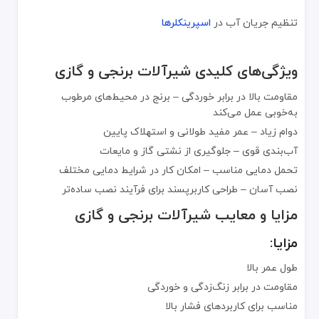
مقایسه با محصولات جایگزین
تنظیم جریان آب در
اسپرینکلرها
ویژگی
شیرآلات برنجی
شیرآلات پلاستیکی
شیرآلات فو
ویژگی‌های کلیدی شیرآلات برنجی و گازی
دوام
بالا
متوسط
بالا
مقاومت در برابر خوردگی
بالا
بسیار بالا
بسیار بالا
مقاومت بالا در برابر خوردگی – برنج در محیط‌های مرطوب
هزینه
متوسط
پایین
بالا
به‌خوبی عمل می‌کند
تحمل فشار
بالا
کم
بسیار بالا
دوام زیاد – عمر مفید طولانی و استهلاک پایین
نوآوری‌ها در حوزه شیرآلات برنجی و گازی
آب‌بندی قوی – جلوگیری از نشتی گاز و مایعات
تحمل دمایی مناسب – امکان کار در شرایط دمایی مختلف
شیرآلات هوشمند (Smart Valves) – قابلیت کنترل از راه دور و اتصال به اینترنت اشیا
نصب آسان – طراحی کاربرپسند برای فرآیند نصب ساده‌تر
پوشش‌های سازگار با محیط زیست – کاهش اثرات زیست‌محیطی در تول
بهبود فناوری آب‌بندی – امنیت بیشتر در کاربردهای گاز
مزایا و معایب شیرآلات برنجی و گازی
محصولات مکمل
مزایا:
فلنج (Flang)
طول عمر بالا
اتصالات لوله (Pipe Fittings)
مقاومت در برابر زنگ‌زدگی و خوردگی
شلنگ و رابط‌ها (Hoses & Connectors)
مناسب برای کاربردهای فشار بالا