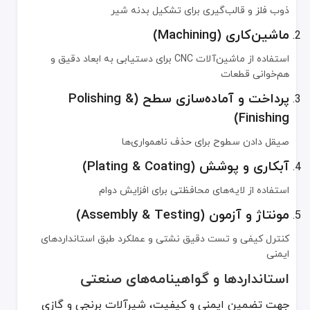
توزیع گاز
ذوب فلز و قالب‌گیری برای تشکیل بدنه شیر
ماشین‌کاری (Machining)
تأمین ایمن گاز در سیستم‌های گرمایشی و پخت‌وپز
استفاده از ماشین‌آلات CNC برای دستیابی به ابعاد دقیق و
هم‌خوانی قطعات
سیستم‌های تهویه مطبوع (HVAC)
پرداخت و آماده‌سازی سطح (Polishing &
Finishing)
در کنترل و تنظیم جریان هوا و سیالات خنک‌کننده و گرمایی
صیقل دادن سطوح برای حذف ناهمواری‌ها
صنعت نفت و گاز
آبکاری و پوشش (Plating & Coating)
استفاده از لایه‌های محافظتی برای افزایش دوام
حیاتی برای مدیریت گازها و مایعات قابل اشتعال
مونتاژ و آزمون (Assembly & Testing)
کنترل کیفی و تست دقیق نشتی و عملکرد طبق استانداردهای
کاربردهای صنعتی
ایمنی
استانداردها و گواهینامه‌های صنعتی
کنترل مواد شیمیایی و سیالات در واحدهای تولیدی
جهت تضمین ایمنی و کیفیت، شیرآلات برنجی و گازی