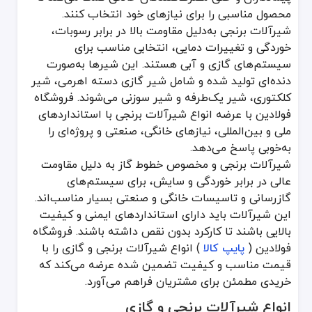
شیر توپی (Ball Valves)
محصول مناسبی را برای نیازهای خود انتخاب کنند.
مناسب برای قطع و وصل سریع جریان
شیرآلات برنجی به‌دلیل مقاومت بالا در برابر رسوبات،
ایجاد آب‌بندی مطمئن
خوردگی و تغییرات دمایی، انتخابی مناسب برای
سیستم‌های گازی و آبی هستند. این شیرها به‌صورت
شیر کشویی (Gate Valves)
دنده‌ای تولید شده و شامل شیر گازی دسته اهرمی، شیر
مناسب برای کاربردهایی که نیاز به گذر حداکثری جریان با حداقل افت فشا
کلکتوری، شیر یک‌طرفه و شیر سوزنی می‌شوند. فروشگاه
شیر کروی (Globe Valves)
فولادین با عرضه انواع شیرآلات برنجی با استانداردهای
ملی و بین‌المللی، نیازهای خانگی، صنعتی و پروژه‌ای را
برای تنظیم دقیق جریان و فشار استفاده می‌شود
به‌خوبی پاسخ می‌دهد.
شیر یک‌طرفه (Check Valves)
شیرآلات برنجی و مخصوص خطوط گاز به دلیل مقاومت
عالی در برابر خوردگی و سایش، برای سیستم‌های
جلوگیری از برگشت جریان در سیستم لوله‌کشی
گازرسانی و تاسیسات خانگی و صنعتی بسیار مناسب‌اند.
شیر زاویه‌ای (Angle Valves)
این شیرآلات باید دارای استانداردهای ایمنی و کیفیت
بالایی باشند تا کارکرد بدون نقص داشته باشند. فروشگاه
کنترل جریان گاز و آب در زوایای مختلف
فولادین (
پایپ کالا
) انواع شیرآلات برنجی و گازی را با
اغلب در لوله‌کشی خانگی مورد استفاده قرار می‌گیرد
قیمت مناسب و کیفیت تضمین شده عرضه می‌کند که
شیر سوزنی (Needle Valves)
خریدی مطمئن برای مشتریان فراهم می‌آورد.
کنترل دقیق و جزئی نرخ جریان
انواع شیرآلات برنجی و گازی