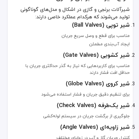
شیر گازی توپی (Gas Ball Valves)
شیرآلات برنجی و گازی در اشکال و مدل‌های گوناگونی
مخصوص کاربردهای گازی
تولید می‌شوند که هرکدام عملکرد خاصی دارند:
تضمین امنیت و قابلیت اطمینان در سیستم‌های گاز
شیر توپی (Ball Valves)
شیر اطمینان (Pressure Relief Valves)
مناسب برای قطع و وصل سریع جریان
ایجاد آب‌بندی مطمئن
حفاظت در برابر افزایش فشار ناگهانی و جلوگیری از آسیب به خطوط لوله
شیر کشویی (Gate Valves)
متریال‌های به‌کاررفته در شیرآلات برنجی و گازی
مناسب برای کاربردهایی که نیاز به گذر حداکثری جریان با
جنس به‌کار رفته در ساخت این شیرآلات، تأثیر مستقیم بر طول عمر و کارا
حداقل افت فشار دارند
برنج (Brass)
شیر کروی (Globe Valves)
آلیاژی از مس و روی با مقاومت بالا در برابر خوردگی و دوام زیاد
برای تنظیم دقیق جریان و فشار استفاده می‌شود
برنز (Bronze)
شیر یک‌طرفه (Check Valves)
مناسب برای کاربردهایی که استحکام و مقاومت خوردگی بیشتری نیاز دار
جلوگیری از برگشت جریان در سیستم لوله‌کشی
فولاد ضدزنگ (Stainless Steel)
شیر زاویه‌ای (Angle Valves)
مقاومت عالی در برابر دماهای بالا و محیط‌های خورنده
کنترل جریان گاز و آب در زوایای مختلف