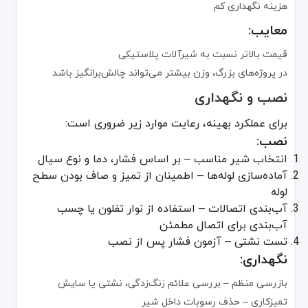
رگولاتور فشار (Pressure Regulators)
هزینه نگهداری کم
شیرهای ضدجریان معکوس (Backflow Preventers)
معایب:
نحوه انتخاب شیر برنجی و گازی مناسب
قیمت بالاتر نسبت به شیرآلات پلاستیکی
الزامات کاربرد – دما، فشار و نوع سیال
در پروژه‌های بزرگ، وزن بیشتر می‌تواند چالش‌برانگیز باشد
جنس و دوام – متریال باکیفیت برای طول عمر بالا
نصب و نگهداری
گواهینامه‌ها و انطباق با استانداردها
برای عملکرد بهینه، رعایت موارد زیر ضروری است:
محدوده فشار و دما
نصب:
هزینه و دسترسی در بازار
انتخاب شیر مناسب – بر اساس فشار، دما و نوع سیال
چالش‌های رایج و راهکارها
آماده‌سازی لوله‌ها – اطمینان از تمیز و صاف بودن سطح
لوله
مشکل نشتی – استفاده از آب‌بندی و نصب صحیح
آب‌بندی اتصالات – استفاده از نوار تفلون یا چسب
خوردگی – انتخاب شیر برنجی یا فولاد ضدزنگ با کیفیت بالا
آب‌بندی برای اتصال مطمئن
افت فشار – انتخاب سایز مناسب برای جلوگیری از اختلال جریان
تست نشتی – آزمون فشار پس از نصب
تأثیرات زیست‌محیطی و پایداری
نگهداری:
بازرسی منظم – بررسی علائم زنگ‌زدگی، نشتی یا سایش
برنج قابلیت بازیافت دارد و بسیاری از تولیدکنندگان از فناوری‌های دو
تمیزکاری – حذف رسوبات داخل شیر