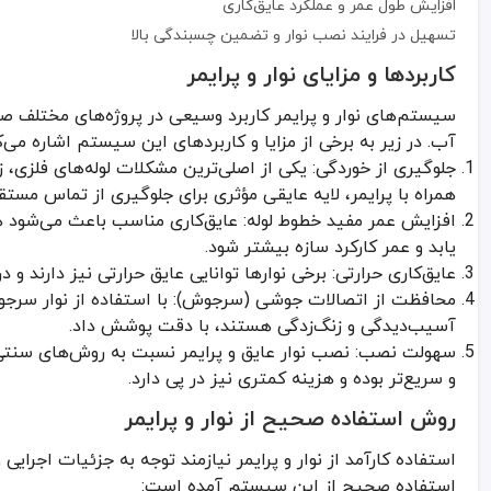
افزایش طول عمر و عملکرد عایق‌کاری
پیچیدن نوار عایق
تسهیل در فرایند نصب نوار و تضمین چسبندگی بالا
کاربردها و مزایای نوار و پرایمر
رول نوار را با زاویه مناسب دور لوله بچرخانید
سیستم‌های نوار و پرایمر کاربرد وسیعی در پروژه‌های مختلف ص
هر دور نوار باید با حداقل 50% همپوشانی بر روی لایه قبل داشته باشد
آب. در زیر به برخی از مزایا و کاربردهای این سیستم اشاره می‌ک
فشار مناسب روی نوار وارد کنید تا حباب‌های هوا خارج شود
جلوگیری از خوردگی: یکی از اصلی‌ترین مشکلات لوله‌های فلزی، زن
بررسی کیفیت عایق
همراه با پرایمر، لایه عایقی مؤثری برای جلوگیری از تماس مستق
افزایش عمر مفید خطوط لوله: عایق‌کاری مناسب باعث می‌شود ه
یابد و عمر کارکرد سازه بیشتر شود.
پس از اتمام عایق‌کاری، سطح نوار را از نظر یکنواختی، عدم وجود حباب 
عایق‌کاری حرارتی: برخی نوارها توانایی عایق حرارتی نیز دارند و 
در صورت نیاز، یک لایه اضافی نوار یا پرایمر دوم اضافه کنید
محافظت از اتصالات جوشی (سرجوش): با استفاده از نوار سرجو
نگهداری و تعمیرات
آسیب‌دیدگی و زنگ‌زدگی هستند، با دقت پوشش داد.
سهولت نصب: نصب نوار عایق و پرایمر نسبت به روش‌های سنتی (
به‌صورت دوره‌ای بازرسی کنید تا در صورت ایجاد هر گونه خراش یا جداشد
و سریع‌تر بوده و هزینه کمتری نیز در پی دارد.
نکات مهم در خرید نوار و پرایمر
روش استفاده صحیح از نوار و پرایمر
نوع کاربری: اگر قرار است نوار را در پروژه‌های نفت و گاز به کار ببرید، ح
استفاده کارآمد از نوار و پرایمر نیازمند توجه به جزئیات اجرای
دما و شرایط محیطی: برخی نوارها یا پرایمرها برای کاربردهای دمای بالا
استفاده صحیح از این سیستم آمده است: