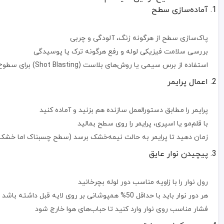
ضخامت و عرض نوار: انتخاب ضخامت مناسب باعث می‌شود نوار در برابر 
آماده‌سازی سطح
کیفیت چسبندگی: نوار باید در حداقل زمان به سطح پرایمرشده بچسبد و
برند معتبر: همیشه از برندهای معتبر با سابقه تولید محصولات عایق‌کا
قیمت نوار و پرایمر به عواملی همچون ضخامت، عرض نوار، فرمولاسیون پرای
پاک‌سازی سطح از هرگونه زنگ، آلودگی و چربی
نوار و پرایمر در عایق‌کاری و حفاظت از لوله‌ها و سازه‌های فلزی نقش ت
بررسی سلامت فیزیکی لوله و رفع هرگونه ترک یا پوسیدگی
قیمت نوار و پرایمر تحت تاثیر کیفیت مواد اولیه، ضخامت، برند تولیدکن
استفاده از برس سیمی یا روش‌های بلاست (Shot Blasting) برای سطوح فلزی
اگر در پروژه خود نیاز به حفاظت مطمئن در برابر شرایط سخت محیطی داری
اعمال پرایمر
پرایمر را مطابق دستورالعمل سازنده هم بزنید و آماده کنید
با قلم‌مو یا اسپری، پرایمر را روی سطح بمالید
زمان دهید تا پرایمر به حالت نیمه‌خشک برسد (سطح چسبناک اما خشک
پیچیدن نوار عایق
رول نوار را با زاویه مناسب دور لوله بچرخانید
هر دور نوار باید با حداقل 50% همپوشانی بر روی لایه قبل داشته باشد
فشار مناسب روی نوار وارد کنید تا حباب‌های هوا خارج شود