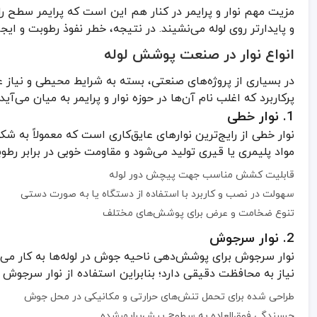
مقاوم در برابر مواد شیمیایی و خورنده‌ای که ممکن است در محیط وجود
مزیت مهم نوار و پرایمر در کنار هم این است که پرایمر سطح را 
و پایدارتر روی لوله می‌نشیند. در نتیجه، خطر نفوذ رطوبت و ای
3. نوار پرایمر
انواع نوار در صنعت پوشش لوله
در برخی منابع، از اصطلاح نوار پرایمر برای نوعی نوار خاص یاد می‌شود ک
مناسب برای پروژه‌هایی که نیاز به دو لایه مجزا از نوار دارند
در بسیاری از پروژه‌های صنعتی، بسته به شرایط محیطی و نیاز عای
افزایش دوام کلی سیستم پوشش
پرکاربرد که اغلب نام آن‌ها در حوزه نوار و پرایمر به میان می‌آید 
بهبود خواص مکانیکی برای جلوگیری از جداشدگی و ایجاد حفره
1. نوار خطی
نوار خطی از رایج‌ترین نوارهای عایق‌کاری است که معمولاً به شک
نقش پرایمر در سیستم‌های عایق‌کاری
مواد پلیمری یا قیری تولید می‌شود و مقاومت خوبی در برابر رطو
پرایمر نخستین لایه‌ای است که روی سطح فلزی یا بتنی اعمال می‌شود. و
قابلیت کشش مناسب جهت پیچش دور لوله
مزایای استفاده از پرایمر:
سهولت در نصب و کاربرد با استفاده از دستگاه یا به صورت دستی
پر کردن خلل و فرج سطح و ایجاد یک لایه یکنواخت
تنوع ضخامت و عرض برای پوشش‌های مختلف
جلوگیری از نفوذ رطوبت و مواد خورنده به زیر نوار
2. نوار سرجوش
افزایش طول عمر و عملکرد عایق‌کاری
نوار سرجوش برای پوشش‌دهی ناحیه جوش در لوله‌ها به کار می‌
تسهیل در فرایند نصب نوار و تضمین چسبندگی بالا
نیاز به محافظت دقیقی دارد؛ بنابراین استفاده از نوار سرجوش هم
کاربردها و مزایای نوار و پرایمر
طراحی شده برای تحمل تنش‌های حرارتی و مکانیکی در محل جوش
سیستم‌های نوار و پرایمر کاربرد وسیعی در پروژه‌های مختلف صنعتی و سا
چسبندگی فوق‌العاده به سطوح پیش‌پرایمرشده