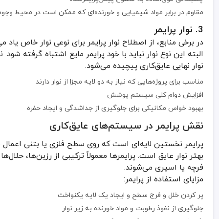
جلوگیری از خوردگی: یکی از اصلی‌ترین مشکلات لوله‌های فلزی، زنگ‌زدگی 
مقاوم در برابر مواد شیمیایی و خورنده‌ای که ممکن است در محیط وجود
افزایش عمر مفید خطوط لوله: عایق‌کاری مناسب باعث می‌شود هزینه‌های
3. نوار پرایمر
عایق‌کاری حرارتی: برخی نوارها توانایی عایق حرارتی نیز دارند و در پروژه
محافظت از اتصالات جوشی (سرجوش): با استفاده از نوار سرجوش می‌تو
در برخی منابع، از اصطلاح نوار پرایمر برای نوعی نوار خاص یاد
سهولت نصب: نصب نوار عایق و پرایمر نسبت به روش‌های سنتی (مانند رنگ
البته این نوع نوار نباید با خود پرایمر مایع اشتباه گرفته شود.
نوار نهایی عایق‌کاری پیچیده می‌شود.
روش استفاده صحیح از نوار و پرایمر
مناسب برای پروژه‌هایی که نیاز به دو لایه مجزا از نوار دارند
استفاده کارآمد از نوار و پرایمر نیازمند توجه به جزئیات اجرایی و رعا
افزایش دوام کلی سیستم پوشش
آماده‌سازی سطح
بهبود خواص مکانیکی برای جلوگیری از جداشدگی و ایجاد حفره
نقش پرایمر در سیستم‌های عایق‌کاری
پاک‌سازی سطح از هرگونه زنگ، آلودگی و چربی
بررسی سلامت فیزیکی لوله و رفع هرگونه ترک یا پوسیدگی
پرایمر نخستین لایه‌ای است که روی سطح فلزی یا بتنی اعمال
استفاده از برس سیمی یا روش‌های بلاست (Shot Blasting) برای سطوح فلزی
بهتر نوار عایق است. پرایمرها معمولاً ترکیبی از رزین‌ها، حل
اعمال پرایمر
فرچه یا اسپری می‌شوند.
مزایای استفاده از پرایمر:
پرایمر را مطابق دستورالعمل سازنده هم بزنید و آماده کنید
پر کردن خلل و فرج سطح و ایجاد یک لایه یکنواخت
با قلم‌مو یا اسپری، پرایمر را روی سطح بمالید
جلوگیری از نفوذ رطوبت و مواد خورنده به زیر نوار
زمان دهید تا پرایمر به حالت نیمه‌خشک برسد (سطح چسبناک اما خشک