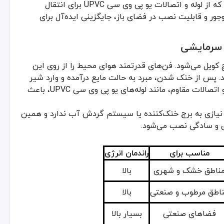
صنعتی کاربرد دارند. علاوه بر این، در پروژه‌های ساختمانی مدرن که از لوله و اتصالات یو پی وی سی UPVC برای انتقال
ب برای
راندمان انرژی
ور و قابلیت نصب در فضای باز، جایگزینی ایده‌آل برای
شک و شهری
بالا
 سرمایشی
وب و صنعتی
بالا
یچ کویل می‌شود. فن‌های قدرتمند هوای محیط را از روی این
ی صنعتی
بسیار بالا
ند. پس از خنک شدن، مبرد به حالت مایع درآمده و وارد شیر
 تهران و دیگر مناطق خشک ایران است که در آن‌ها آب کمیاب‌تر از هواست.
انبساط می‌شود تا سیکل تبرید ادامه پیدا کند. استفاده از لوله و اتصالات مقاوم، مانند لوله‌های یو پی وی سی UPVC، باعث
، نیازی به برج خنک‌کننده یا سیستم گردش آب ندارد و همین
ه دارد. هنگام خرید از فروشگاه‌های تخصصی مانند فروشگاه
پایپ کالا
که زیر
 و سادگی نصب می‌شود.
 یکی از حیاتی‌ترین نکات در انتخاب کندانسور است.
مناسب برای
راندمان انرژی
فزایش انتقال حرارت و طول عمر دستگاه می‌شود.
‌های مسکونی ایده‌آل هستند.
ناطق خشک و شهری
بالا
افت، باعث کاهش هزینه نگهداری می‌شود.
اطق مرطوب و صنعتی
بالا
فضاهای صنعتی
بسیار بالا