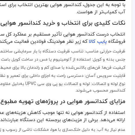
استفاده از کندانسور هوایی نه تنها موجب کاهش هزینه‌های عملیاتی می‌شود
با توجه به این جدول، کندانسور هوایی بهترین انتخاب برای اس
آب کمیاب‌تر از هواست.
عدم نیاز به آب: به دلیل خنک‌سازی با هوا، مشکلات ناشی از رسوب و 
نکات کلیدی برای انتخاب و خرید کندانسور هوایی
نصب آسان در فضای باز: بدون نیاز به برج خنک‌کننده، می‌توان آن را ر
دوام بالا در برابر شرایط آب‌وهوایی: بدنه گالوانیزه و رنگ مقاوم در برابر
انتخاب درست کندانسور هوایی تأثیر مستقیم بر عملکرد کل سی
کارکرد بی‌صدا: طراحی دقیق فن‌ها و موتور کم‌لرزش، صدای عملکرد را به ح
فروشگاه
پایپ کالا
که زیر نظر هولدینگ فولادین فعالیت می‌کند، ب
قابل اتصال به انواع لوله و اتصالات استاندارد: سازگار با سیستم‌های یو پی وی سی UPVC و فلزی بر
ظرفیت حرارتی مناسب: تناسب ظرفیت دستگاه با بار سرمایشی ساختمان،
نقش کندانسور هوایی در سیستم‌های تهویه مرکزی
جنس بدنه و کویل: استفاده از آلومینیوم یا مس در ساخت کویل باعث ا
کیفیت فن‌ها: فن‌های بالانس‌شده با صدای کم و راندمان بالا برای محیط
در پروژه‌های ساختمانی تهران که معمولاً با محدودیت فضا و صدا مواجه‌
قابلیت سرویس آسان: دسترسی راحت به اجزای داخلی برای تعمیر و نظ
نوع لوله و اتصالات: لول
کندانسور محسوب می‌شوند.
مزایای کندانسور هوایی در پروژه‌های تهویه مطبوع
استفاده از کندانسور هوایی نه تنها موجب کاهش هزینه‌های عملیا
ارائه می‌دهد. برخی از مزیت‌های برجسته این دستگاه عبارت‌اند ا
عدم نیاز به آب: به دلیل خنک‌سازی با هوا، مشکلات ناشی از رسوب و 