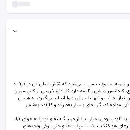
 و تهویه مطبوع محسوب می‌شود که نقش اصلی آن در فرآیند
وع محسوب می‌شود که نقش اصلی آن در فرآیند دفع گرما از مبرد (گاز فشرده ش
، کندانسور هوایی وظیفه دارد گاز داغ خروجی از کمپرسور را
و آن را به هوای آزاد منتقل می‌کند. این دستگاه‌ها در سیستم‌های تهویه‌ای مانند چیلرهای هواخنک، داکت اسپلی
نیاز به آب و تنها با جریان هوا انجام می‌گیرد، به همین
 سرمایشی
 مواجه‌اند، گزینه‌ای بسیار به‌صرفه و کارآمد به‌شمار
ی قدرتمند هوای محیط را از روی این کویل‌ها عبور داده و گرمای مبرد را به هوای اطراف منت
ا آلومینیومی، حرارت را از مبرد گرفته و آن را به هوای آزاد
ی به برج خنک‌کننده یا سیستم گردش آب ندارد و همین امر موجب صرفه‌جوی
چیلرهای هواخنک، داکت اسپلیت‌ها و حتی برخی واحدهای