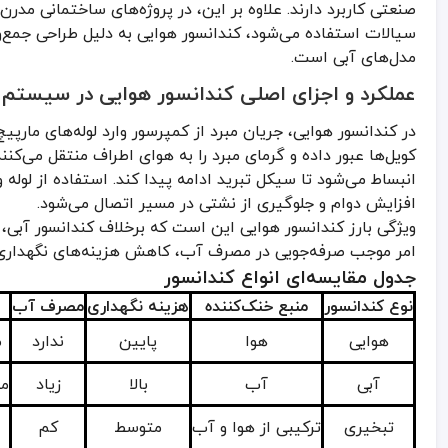
نوع کندانسور
منبع خنک‌کننده
هزینه نگهداری
مصرف آب
مناس
سیالات استفاده می‌شود، کندانسور هوایی به دلیل طراحی جمع‌وج
هوایی
هوا
پایین
ندارد
مناطق خ
مدل‌های آبی است.
عملکرد و اجزای اصلی کندانسور هوایی در سیستم
آبی
آب
بالا
زیاد
مناطق مرط
در کندانسور هوایی، جریان مبرد از کمپرسور وارد لوله‌های مارپ
تبخیری
ترکیبی از هوا و آب
متوسط
کم
فضاها
کویل‌ها عبور داده و گرمای مبرد را به هوای اطراف منتقل می‌کن
با توجه به این جدول، کندانسور هوایی بهترین انتخاب برای استفاده در
افزایش دوام و جلوگیری از نشتی در مسیر اتصال می‌شود.
نکات کلیدی برای انتخاب و خرید کندانسور هوایی
ویژگی بارز کندانسور هوایی این است که برخلاف کندانسور آبی
انتخاب درست کندانسور هوایی تأثیر مستقیم بر عملکرد کل سیستم تهوی
امر موجب صرفه‌جویی در مصرف آب، کاهش هزینه‌های نگهداری
جدول مقایسه‌ای انواع کندانسور
ظرفیت حرارتی مناسب: تناسب ظرفیت دستگاه با بار سرمایشی ساختمان،
نوع کندانسور
منبع خنک‌کننده
هزینه نگهداری
مصرف آب
جنس بدنه و کویل: استفاده از آلومینیوم یا مس در ساخت کویل باعث ا
کیفیت فن‌ها: فن‌های بالانس‌شده با صدای کم و راندمان بالا برای محیط
هوایی
هوا
پایین
ندارد
م
قابلیت سرویس آسان: دسترسی راحت به اجزای داخلی برای تعمیر و نظ
آبی
آب
بالا
زیاد
من
نوع لوله و اتصالات: لوله و اتصالات یو پی وی سی UPVC به‌دلیل مقاومت بالا در برابر خوردگی و زنگ‌زدگی، گزینه‌ای ایمن برای سیستم‌های کندانسور محسوب می‌شوند.
مزایای کندانسور هوایی در پروژه‌های تهویه مطبوع
تبخیری
ترکیبی از هوا و آب
متوسط
کم