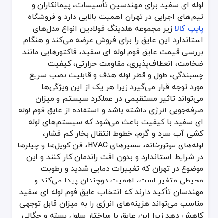
انعطاف پذیری: برای پوشش لوله‌های خمیده، زاویه‌دار یا مسیرهای دشوار
لوله ای سفید برای مهندسین تأسیسات، پیمانکاران و
تیم‌های اجرایی در تهران اهمیت بالایی دارد و فروشگاه
مقاومت حرارتی: توانایی تحمل دماهای پایین و بالا بدون کاهش عملکرد 
پایپ کالا
زیر مجموعه هلدینگ فولادین انواع مدل‌های
چسبندگی و نصب سریع: پشت چسبدار یا قابلیت نصب آسان با استفاده 
استاندارد این عایق را برای فروش عرضه می‌کند و هنگام
دوام در برابر رطوبت: ساختار سلول بسته باعث می‌شود آب یا بخار به دا
بررسی قیمت عایق فوم لوله ای سفید، فاکتورهایی مانند
استفاده از این عایق در سیستم‌های مختلف مانند لوله‌های آب سرد و گرم
ضخامت، انعطاف‌پذیری، مقاومت حرارتی، کیفیت
جدول مقایسه انواع عایق فوم لوله ای سفید بر اساس ضخامت، 
چسبندگی، طول و قطر لوله هدف و قابلیت نصب سریع
نوع عایق فوم لوله ای سفید
ضخامت
انعطاف پذیری
مورد توجه قرار می‌گیرد زیرا هر یک از این ویژگی‌ها
می‌تواند تاثیر مستقیمی در عملکرد سیستم و میزان
فوم ساده
متوسط
بسیار انعطاف پذیر
صرفه‌جویی انرژی داشته باشد و استفاده از عایق فوم لوله
فوم پشت چسبدار
متوسط تا بالا
ای سفید با کیفیت باعث می‌شود که سیستم‌های لوله
انعطاف عالی برای نصب سری
کشی آب سرد و گرم، خطوط انتقال بخار کم فشار،
فوم ضخیم صنعتی
بالا
انعطاف محدود
لوله‌های موتورخانه، مسیرهای HVAC، فن کویل‌ها و چیلرها
در شرایط استاندارد و بدون افت راندمان کار کنند و این
فوم با روکش آلومینیوم
متوسط
انعطاف متوسط
موضوع در تهران که تغییرات دمایی شدید و رطوبت
محیطی متغیر است، اهمیت دوچندان پیدا می‌کند و
فوم ضد آب
متوسط
انعطاف خوب
مهندسان تأکید دارند که انتخاب عایق فوم لوله ای سفید
این جدول نشان می‌دهد که انتخاب نوع عایق فوم لوله ای سفید باید بر 
مناسب می‌تواند هزینه‌های انرژی را به میزان قابل توجهی
کاهش دهد زیرا این عایق با ساختار سلول بسته و چگالی