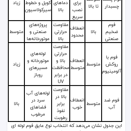
برای
دماهای
کویل و خطوط
زیاد
چسبدار
تا بالا
نصب
بالا
سیرکولاسیون
سریع
فوم
مقاومت
پروژه‌های
انعطاف
ضخیم
بالا
حرارتی
صنعتی و
متوسط
محدود
صنعتی
بالا
موتورخانه‌ها
مقاومت
حرارتی
لوله‌های
فوم با
انعطاف
بالا و
موتورخانه و
روکش
متوسط
زیاد
متوسط
محافظت
مسیرهای
آلومینیوم
در برابر
روباز
UV
مقاومت
لوله‌های آب
بالا در
فوم ضد
انعطاف
سرد در
متوسط
برابر
بالا
آب
خوب
فضاهای
نفوذ
مرطوب
رطوبت
این جدول نشان می‌دهد که انتخاب نوع عایق فوم لوله ای