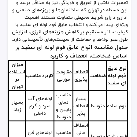
تعمیرات ناشی از تعریق و خوردگی نیز به حداقل برسد و
این مسئله در تهران که ساختمان‌ها و پروژه‌های صنعتی و
اداری دارای شرایط محیطی متفاوت هستند اهمیت
ویژه‌ای پیدا می‌کند و انتخاب عایق فوم لوله ای سفید با
کیفیت، اثر مستقیم بر کاهش هزینه‌های انرژی، افزایش
طول عمر لوله‌ها و حفاظت از سیستم‌های تأسیساتی دارد.
جدول مقایسه انواع عایق فوم لوله ای سفید بر
اساس ضخامت، انعطاف و کاربرد
میزان
نوع عایق
انعطاف
مقاومت
استفاده
فوم لوله
ضخامت
کاربرد مناسب
پذیری
حرارتی
در
ای سفید
تهران
مناسب
بسیار
لوله‌های آب
دمای
بسیار
فوم ساده
متوسط
انعطاف
سرد و گرم
پایین و
زیاد
پذیر
داخلی
متوسط
انعطاف
عالی
مناسب
لوله‌های فن
فوم پشت
متوسط