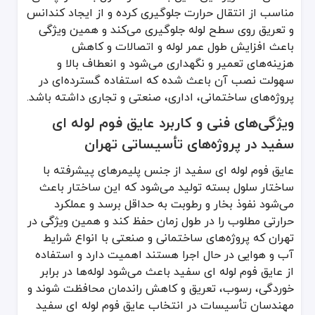
نکات تخصصی نصب و نگهداری عایق فوم لوله ای 
مناسب از انتقال حرارت جلوگیری کرده و از ایجاد کندانس
و تعریق روی سطح لوله جلوگیری می‌کند و همین ویژگی
قبل از نصب، سطح لوله و اتصالات را از گرد و غبار، روغن و رطوبت پاک ک
باعث افزایش طول عمر لوله و اتصالات و کاهش
ضخامت مناسب عایق را بر اساس قطر لوله و دمای سیال انتخاب کنید تا ع
هزینه‌های تعمیر و نگهداری می‌شود و انعطاف بالا و
در مسیرهای خمیده یا دارای زاویه از انعطاف فوم برای پوشش کامل استفا
سهولت نصب آن باعث شده که استفاده گسترده‌ای در
استفاده از چسب یا نوار مخصوص برای تثبیت لایه‌ها و جلوگیری از جدا 
پروژه‌های ساختمانی، اداری، صنعتی و تجاری داشته باشد.
در محیط‌های مرطوب یا موتورخانه‌ها، مدل ضد آب یا روکش دار آلومینی
ویژگی‌های فنی و کاربرد عایق فوم لوله ای
بررسی دوره‌ای عایق پس از نصب برای اطمینان از عدم جداشدگی و کاهش
سفید در پروژه‌های تأسیساتی تهران
جلوگیری از کشیدن بیش از حد فوم هنگام نصب، زیرا باعث نازک شدن 
خرید از فروشگاه پایپ کالا که محصولات با کیفیت و استاندارد عرضه م
عایق فوم لوله ای سفید از جنس پلیمرهای پیشرفته با
رعایت استانداردهای نصب در مسیرهای طولانی و مسیرهای پرخم و پرچال
ساختار سلول بسته تولید می‌شود که این ساختار باعث
می‌شود نفوذ بخار و رطوبت به حداقل برسد و عملکرد
حرارتی مطلوب را در طول زمان حفظ کند و همین ویژگی در
تهران که پروژه‌های ساختمانی و صنعتی با انواع شرایط
آب و هوایی در حال اجرا هستند اهمیت دارد و استفاده
از عایق فوم لوله ای سفید باعث می‌شود لوله‌ها در برابر
خوردگی، رسوب، تعریق و کاهش راندمان محافظت شوند و
مهندسان تأسیسات در انتخاب عایق فوم لوله ای سفید