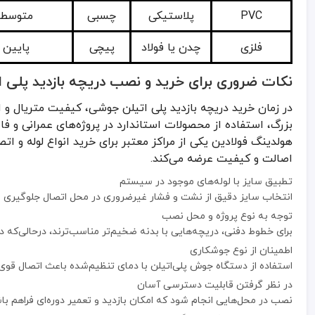
انتخاب سایز دقیق از نشت و فشار غیرضروری در محل اتصال جلوگیری م
PVC
پلاستیکی
چسبی
متوسط
توجه به نوع پروژه و محل نصب
فلزی
چدن یا فولاد
پیچی
پایین
برای خطوط دفنی، دریچه‌هایی با بدنه ضخیم‌تر مناسب‌ترند، درحالی‌که در
اطمینان از نوع جوشکاری
نکات ضروری برای خرید و نصب دریچه بازدید پلی 
استفاده از دستگاه جوش پلی‌اتیلن با دمای تنظیم‌شده باعث اتصال قوی 
در نظر گرفتن قابلیت دسترسی آسان
در زمان خرید دریچه بازدید پلی اتیلن جوشی، کیفیت متریال و است
نصب در محل‌هایی انجام شود که امکان بازدید و تعمیر دوره‌ای فراهم با
بزرگ، استفاده از محصولات استاندارد در پروژه‌های عمرانی و فا
بررسی برند تولیدکننده و گارانتی محصول
هولدینگ فولادین یکی از مراکز معتبر برای خرید انواع لوله و 
برندهای معتبر معمولاً ضمانت‌نامه رسمی ارائه می‌دهند که نشانه کیف
اصالت و کیفیت عرضه می‌کند.
در بازار تهران، قیمت دریچه بازدید پلی اتیلن جوشی بر اساس برند، س
تطبیق سایز با لوله‌های موجود در سیستم
کاربردهای مختلف دریچه بازدید پلی اتیلن جوشی د
انتخاب سایز دقیق از نشت و فشار غیرضروری در محل اتصال جلوگیری م
توجه به نوع پروژه و محل نصب
این دریچه نه تنها در شبکه‌های فاضلاب شهری، بلکه در بسیاری از صنای
برای خطوط دفنی، دریچه‌هایی با بدنه ضخیم‌تر مناسب‌ترند، درحالی‌که در
کاربرد در ساختمان‌های مسکونی و اداری
اطمینان از نوع جوشکاری
جهت دسترسی آسان به مسیر فاضلاب برای سرویس و نگهداری دوره‌ای 
استفاده از دستگاه جوش پلی‌اتیلن با دمای تنظیم‌شده باعث اتصال قوی 
شبکه‌های فاضلاب شهری و بین‌شهری
در نظر گرفتن قابلیت دسترسی آسان
به‌عنوان نقطه بازدید برای کنترل جریان و رفع انسداد در خطوط طولانی کار
نصب در محل‌هایی انجام شود که امکان بازدید و تعمیر دوره‌ای فراهم با