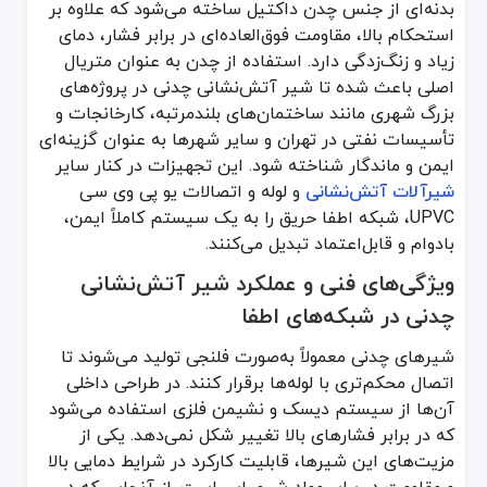
بدنه‌ای از جنس چدن داکتیل ساخته می‌شود که علاوه بر
چدنی
چدن داکتیل یا خاکستری
فلنجی
ب
استحکام بالا، مقاومت فوق‌العاده‌ای در برابر فشار، دمای
زیاد و زنگ‌زدگی دارد. استفاده از چدن به عنوان متریال
برنجی
برنج مقاوم به خوردگی
رزوه‌ای یا جوشی
مت
اصلی باعث شده تا شیر آتش‌نشانی چدنی در پروژه‌های
استیل
فولاد ضدزنگ
فلنجی
بسیا
بزرگ شهری مانند ساختمان‌های بلندمرتبه، کارخانجات و
تأسیسات نفتی در تهران و سایر شهرها به عنوان گزینه‌ای
پلاستیکی
پلیمر صنعتی
جوشی یا دنده‌ای
پا
ایمن و ماندگار شناخته شود. این تجهیزات در کنار سایر
شیرآلات آتش‌نشانی
و لوله و اتصالات یو پی وی سی
مزایای استفاده از شیر آتش‌نشانی چدنی در تجهی
UPVC، شبکه اطفا حریق را به یک سیستم کاملاً ایمن،
مقاومت بالا در برابر خوردگی: به دلیل پوشش اپوکسی داخلی و خارجی، 
بادوام و قابل‌اعتماد تبدیل می‌کنند.
دوام طولانی در شرایط سخت کاری: حتی در دماهای بالا و فشار زیاد، عملکر
ویژگی‌های فنی و عملکرد شیر آتش‌نشانی
قابلیت نصب آسان: امکان اتصال به انواع لوله‌های فلزی و لوله و اتصالات یو پی وی 
چدنی در شبکه‌های اطفا
ایمنی بالا در شرایط اضطراری: طراحی مهندسی دقیق باعث عملکرد سریع 
شیرهای چدنی معمولاً به‌صورت فلنجی تولید می‌شوند تا
مناسب برای پروژه‌های شهری و صنعتی: از پارکینگ‌ها تا مراکز تجاری ب
اتصال محکم‌تری با لوله‌ها برقرار کنند. در طراحی داخلی
در تهران و بسیاری از شهرهای بزرگ کشور، سازمان‌های آتش‌نشانی توصی
آن‌ها از سیستم دیسک و نشیمن فلزی استفاده می‌شود
که در برابر فشارهای بالا تغییر شکل نمی‌دهد. یکی از
مزیت‌های این شیرها، قابلیت کارکرد در شرایط دمایی بالا