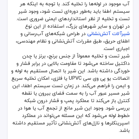
آب موجود در لوله‌ها را تخلیه کند. با توجه به اینکه هر
جدول مقایسه‌ای شیر تست و تخلیه با دیگر شیرآلات آتش‌نشا
سیستم اطفا باید به‌طور دوره‌ای تست شود، وجود شیر
نوع شیر
عملکرد اصلی
محل 
تست و تخلیه از نظر استانداردهای ایمنی ضروری است.
شیر تست و تخلیه
تست عملکرد سیستم و تخلیه آب
انتهای خط یا
در تهران و سایر شهرهای بزرگ، استفاده از این نوع
شیر یکطرفه
جلوگیری از برگشت جریان
بعد از
شیرآلات آتش‌نشانی
در طراحی شبکه‌های آب‌رسانی و
اطفای حریق، طبق مقررات آتش‌نشانی و نظام مهندسی،
شیر پروانه‌ای
باز و بسته کردن سریع مسیر
میان‌
اجباری است.
شیر فلکه آتش‌نشانی
کنترل تدریجی جریان
در مسیر ل
شیر تست و تخلیه معمولاً از جنس برنج، برنز یا چدن
داکتیل ساخته می‌شود تا مقاومت بالایی در برابر فشار و
راهنمای نصب و نگهداری شیر تست و تخلیه اطفا 
خوردگی داشته باشد. این شیر با اتصال مستقیم به لوله و
اتصالات یو پی وی سی UPVC یا فلزی، امکان تخلیه سریع
در زمان نصب این شیر باید به جهت جریان و موقعیت آن نسبت به پمپ توجه شود. معمولاً نصب در پایین‌ترین نقطه سیستم
و ایمن را فراهم می‌کند. در زمان تست سیستم اطفا، این
در پروژه‌های بزرگ که شیرآلات آتش‌نشانی در چند طبقه نصب می‌شوند، شی
شیر مسیر عبور آب را به سمت فضای بیرون یا نقطه
از نظر نگهداری، لازم است حداقل هر سه ماه یک بار تست دستی انجام ش
در بازار تجهیزات آتش‌نشانی تهران، فروشگاه
پایپ کالا
زیر نظر هولدینگ 
کنترل باز می‌کند تا عملکرد پمپ و فشار درون شبکه
ویژگی‌های کلیدی شیر تست و تخلیه اطفا حریق
بررسی شود. وجود این شیر مانع از تجمع آب یا هوا در
خطوط لوله می‌شود که این مسئله می‌تواند در عملکرد
قابلیت تحمل فشار بالا در سیستم‌های پمپاژ صنعتی
اسپرینکلرها و نازل‌های آتش‌نشانی تأثیر مستقیم داشته
امکان کنترل خروجی آب برای تست پمپ یا فلوسوئیچ
باشد.
سازگاری با لوله‌های فلزی و لوله و اتصالات یو پی وی سی UPVC