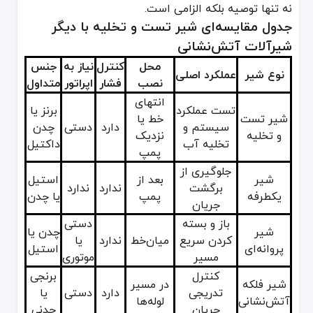
نه تنها توصیه بلکه الزامی است.
جدول مقایسه‌ای شیر تست و تخلیه با دیگر
شیرآلات آتش‌نشانی
محل
کنترل
نیاز به
جنس
نوع شیر
عملکرد اصلی
نصب
فشار
اپراتور
متداول
انتهای
تست عملکرد
برنز یا
شیر تست
خط یا
سیستم و
دارد
دستی
چدن
و تخلیه
نزدیک
تخلیه آب
داکتیل
پمپ
جلوگیری از
شیر
بعد از
استیل
برگشت
ندارد
ندارد
یکطرفه
پمپ
یا چدن
جریان
باز و بسته
دستی
شیر
چدن یا
کردن سریع
میان‌خط
ندارد
یا
پروانه‌ای
استیل
مسیر
موتوری
کنترل
برنجی
شیر فلکه
در مسیر
تدریجی
دارد
دستی
یا
آتش‌نشانی
لوله‌ها
جریان
چدنی