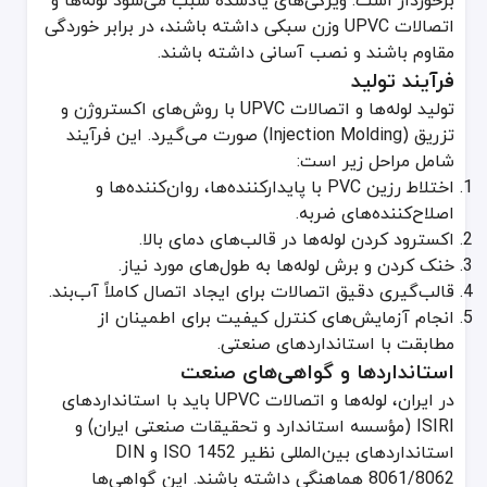
برخوردار است. ویژگی‌های یادشده سبب می‌شود لوله‌ها و
اتصالات UPVC وزن سبکی داشته باشند، در برابر خوردگی
نصب آسان با استفاده از چسب حلالی
مقاوم باشند و نصب آسانی داشته باشند.
معایب:
فرآیند تولید
مناسب نبودن برای دماهای بسیار بالا
تولید لوله‌ها و اتصالات UPVC با روش‌های اکستروژن و
لزوم نصب صحیح برای پیشگیری از شکنندگی در طول زمان
تزریق (Injection Molding) صورت می‌گیرد. این فرآیند
شامل مراحل زیر است:
نصب و نگهداری
اختلاط رزین PVC با پایدارکننده‌ها، روان‌کننده‌ها و
برای نصب، ابتدا لوله‌ها به طول مورد نیاز بریده شده و لبه‌ها پردا
اصلاح‌کننده‌های ضربه.
بررسی دوره‌ای نشتی
اکسترود کردن لوله‌ها در قالب‌های دمای بالا.
اطمینان از آب‌بندی مناسب محل اتصال
خنک کردن و برش لوله‌ها به طول‌های مورد نیاز.
تمیز نگه‌داشتن لوله‌ها و دوری از انسداد توسط رسوبات یا زباله‌ها
قالب‌گیری دقیق اتصالات برای ایجاد اتصال کاملاً آب‌بند.
انجام آزمایش‌های کنترل کیفیت برای اطمینان از
مقایسه با محصولات جایگزین
مطابقت با استانداردهای صنعتی.
ویژگی
لوله‌های UPVC
لوله‌های PPR
لوله‌های گالوانیزه
استانداردها و گواهی‌های صنعت
دوام
بالا
متوسط
پایین
مقاومت در برابر خوردگی
عالی
خوب
ضعیف
در ایران، لوله‌ها و اتصالات UPVC باید با استانداردهای
نصب
آسان
متوسط
دشوار
ISIRI (مؤسسه استاندارد و تحقیقات صنعتی ایران) و
هزینه
مقرون‌به‌صرفه
متوسط
بالا
استانداردهای بین‌المللی نظیر ISO 1452 و DIN
نوآوری‌ها در لوله‌ها و اتصالات UPVC
8061/8062 هماهنگی داشته باشند. این گواهی‌ها