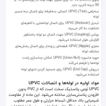
کشاورزی: در شبکه‌های آبیاری و توزیع آب.
90 درجه کاربرد دارد.
کاربردهای صنعتی: انتقال مواد شیمیایی و فاضلاب صنعتی.
سه‌راهی UPVC (Tee): اتصالی سه‌طرفه برای اتصال سه مسیر
لوله.
داکت‌های برق: محافظت از کابل‌های الکتریکی.
تبدیل UPVC (Reducer): برای اتصال لوله‌هایی با قطرهای
سیستم‌های تهویه مطبوع (HVAC): در بخش تهویه و کانال‌کشی هوا.
متفاوت به کار می‌رود.
ویژگی‌های کلیدی لوله‌ها و اتصالات UPVC
بوشن UPVC (Coupling): جهت اتصال دو لوله به‌منظور
افزایش طول استفاده می‌شود.
دوام بالا: مقاوم در برابر خوردگی، زنگ‌زدگی و تماس با مواد شیمیایی.
وزن سبک: حمل‌ونقل و نصب آسان‌تر در مقایسه با
مغزی UPVC (Nipple): قطعه‌ای رزوه‌دار برای اتصال بخش‌های
لوله‌های فلزی
.
مختلف لوله.
اتصالات آب‌بند: کاهش نشتی به‌دلیل طراحی دقیق و استفاده از چسب حل
مهره ماسوره UPVC (Union Nut): امکان جداسازی راحت
نگهداری کم: نیاز به تعویض مکرر ندارند.
لوله‌ها را فراهم می‌کند.
هزینه مقرون‌به‌صرفه: نسبت به لوله‌های فلزی ارزان‌تر هستند.
درپوش UPVC (End Cap): برای مسدود کردن انتهای لوله
دوستدار محیط زیست: قابل بازیافت بوده و عاری از مواد شیمیایی خطر
استفاده می‌شود.
مزایا و معایب استفاده از لوله‌ها و اتصالات UPVC
مواد اولیه در لوله‌ها و اتصالات UPVC
مزایا:
UPVC نوعی پلاستیک سخت است که از PVC بدون
طول عمر بالا (بیش از 50 سال)
افزودن پلاستی‌سایزر ساخته می‌شود. این ماده از مقاومت
مقاومت در برابر خوردگی شیمیایی
شیمیایی بالا، حداقل انبساط حرارتی و طول عمر مطلوب
سطح داخلی صاف که مانع اصطکاک و گرفتگی می‌شود