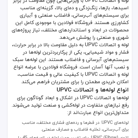
لوله و اتصالات UPVC با ویژگی‌هایی چون مقاومت در برابر
بوشن UPVC (Coupling): جهت اتصال دو لوله به‌منظور افزایش طول استفاده می‌شود.
اسیدها، بازها، زنگ‌زدگی و دمای بالا، گزینه‌ای مناسب
مغزی UPVC (Nipple): قطعه‌ای رزوه‌دار برای اتصال بخش‌های مختلف لوله.
برای سیستم‌های آب‌رسانی، فاضلاب صنعتی و آبیاری
مهره ماسوره UPVC (Union Nut): امکان جداسازی راحت لوله‌ها را فراهم می‌کند.
کشاورزی هستند. فروشگاه فولادین با موجودی کامل این
درپوش UPVC (End Cap): برای مسدود کردن انتهای لوله استفاده می‌شود.
محصولات در ابعاد و استانداردهای مختلف، نیاز پروژه‌های
شهری و صنعتی را پوشش می‌دهد.
مواد اولیه در لوله‌ها و اتصالات UPVC
لوله و اتصالات UPVC به دلیل مقاومت بالا در برابر حرارت،
UPVC نوعی پلاستیک سخت است که از PVC بدون افزودن پلاستی‌سایزر ساخته می‌شود. این ماده از مقاومت شیمیایی بالا، حداقل انبساط حرارتی و طول عمر مطلوب برخوردار است. ویژگی‌های یادشده سبب می‌شود لوله‌ها و اتصالات UPVC وزن سبکی داشته باشند، در برابر خوردگی مقاوم باشند و نصب آسانی داشته باشند.
فشار و مواد شیمیایی، یکی از پرکاربردترین لوله‌ها در
فرآیند تولید
سیستم‌های آبرسانی و فاضلاب هستند. این لوله‌ها سبک
تولید لوله‌ها و اتصالات UPVC با روش‌های اکستروژن و تزریق (Injection Molding) صورت می‌گیرد. این فرآیند شامل مراحل زیر است:
و نصب آنها آسان است. فروشگاه فولادین با عرضه انواع
اختلاط رزین PVC با پایدارکننده‌ها، روان‌کننده‌ها و اصلاح‌کننده‌های ضربه.
لوله و اتصالات UPVC با کیفیت عالی و قیمت مناسب،
اکسترود کردن لوله‌ها در قالب‌های دمای بالا.
امکان خریدی مطمئن را برای مشتریان فراهم می‌کند.
خنک کردن و برش لوله‌ها به طول‌های مورد نیاز.
انواع لوله‌ها و اتصالات UPVC
قالب‌گیری دقیق اتصالات برای ایجاد اتصال کاملاً آب‌بند.
انجام آزمایش‌های کنترل کیفیت برای اطمینان از مطابقت با استاندارده
لوله‌ها و اتصالات UPVC در اشکال و ابعاد گوناگون برای
استانداردها و گواهی‌های صنعت
رفع نیازهای متفاوت در لوله‌کشی و صنعت تولید می‌شوند.
در ایران، لوله‌ها و اتصالات UPVC باید با استانداردهای ISIRI (مؤسسه استاندارد و تحقیقات صنعتی ایران) و استانداردهای بین‌المللی نظیر ISO 1452 و DIN 8061/8062 هماهنگی داشته باشند. این گواهی‌ها تضمین‌کننده کیفیت محصول، مقاومت فشاری و ایمنی در انتقال آب هستند.
متداول‌ترین انواع عبارت‌اند از:
کاربردهای لوله‌ها و اتصالات UPVC
لوله‌های UPVC: در قطرها و رده‌های فشاری مختلف، مناسب
لوله‌ها و اتصالات UPVC در حوزه‌های مختلفی به کار می‌روند، از جمله:
برای آب‌رسانی، تخلیه فاضلاب و مصارف صنعتی.
سیستم‌های لوله‌کشی ساختمان: برای تأمین آب آشامیدنی و خطوط فاض
زانوی UPVC (Elbow): برای تغییر جهت لوله در زاویه‌های 45 یا