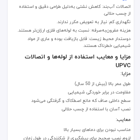
نشت احتمالی → استفاده از چسب حلالی مرغوب و تکنیک اتصال صحیح
اتصالات آب‌بند: کاهش نشتی به‌دلیل طراحی دقیق و استفاده
شکنندگی در دماهای شدید → انبارش مناسب و جلوگیری از تابش مستقی
از چسب حلالی.
گرفتگی در لوله‌های فاضلاب → پاک‌سازی منظم و شیب‌بندی صحیح لوله‌
نگهداری کم: نیاز به تعویض مکرر ندارند.
هزینه مقرون‌به‌صرفه: نسبت به لوله‌های فلزی ارزان‌تر هستند.
تأثیرات زیست‌محیطی و پایداری
لوله‌های UPVC قابلیت بازیافت دارند و در مقایسه با لوله‌های فلزی، منابع کمتری در ساخت آن‌ها مصرف می‌شود. علاوه بر این، به‌دلیل کاهش نشتی، به حفظ منابع آب کمک می‌کنند.
دوستدار محیط زیست: قابل بازیافت بوده و عاری از مواد
شیمیایی خطرناک هستند.
قیمت و دسترسی
قیمت لوله‌ها و اتصالات UPVC در ایران با توجه به برند، قطر و کیفیت محصول متغیر است. عواملی نظیر:
مزایا و معایب استفاده از لوله‌ها و اتصالات
هزینه مواد اولیه
UPVC
تقاضای بازار و مقررات وارداتی
مزایا:
سیاست‌های قیمت‌گذاری تولیدکننده
طول عمر بالا (بیش از 50 سال)
بر قیمت نهایی مؤثر هستند. برای اطلاع از قیمت‌های به‌روز، می‌توانید ب
مقاومت در برابر خوردگی شیمیایی
گزینه‌های سفارشی‌سازی
سطح داخلی صاف که مانع اصطکاک و گرفتگی می‌شود
کارخانه‌ها و تولیدکنندگان امکان ارائه موارد زیر را دارند:
نصب آسان با استفاده از چسب حلالی
طول و قطرهای متنوع
معایب:
رنگ‌های مختلف برای کاربردهای خاص
مناسب نبودن برای دماهای بسیار بالا
اتصالات سفارشی مطابق با نیازهای ویژه پروژه
لزوم نصب صحیح برای پیشگیری از شکنندگی در طول زمان