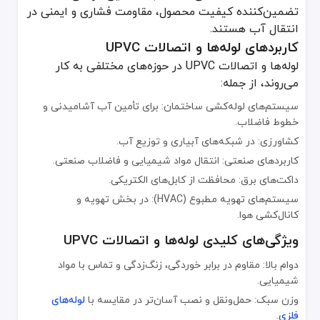
پیشرفت‌های جدید شامل:
تضمین‌کننده کیفیت محصول، مقاومت فشاری و ایمنی در
انتقال آب هستند.
لوله‌های UPVC مقاوم در برابر اشعه UV برای کاربردهای بیرونی
کاربردهای لوله‌ها و اتصالات UPVC
سیستم‌های فاضلاب کم‌صدا
لوله‌ها و اتصالات UPVC در حوزه‌های مختلفی به کار
لوله‌های بدون سرب (Lead-Free) برای ایمنی بیشتر آب آشامیدنی
می‌روند، از جمله:
محصولات مکمل
سیستم‌های لوله‌کشی ساختمان: برای تأمین آب آشامیدنی و
چسب حلالی: برای اتصال مستحکم لوله‌ها و اتصالات
خطوط فاضلاب.
بست‌ها و پایه‌های لوله: برای نصب و مهار ایمن لوله‌ها
کشاورزی: در شبکه‌های آبیاری و توزیع آب.
واشرهای لاستیکی: افزایش آب‌بندی در برخی اتصالات
کاربردهای صنعتی: انتقال مواد شیمیایی و فاضلاب صنعتی.
داکت‌های برق: محافظت از کابل‌های الکتریکی.
نحوه انتخاب لوله‌ها و اتصالات مناسب UPVC
هنگام انتخاب محصولات UPVC باید عوامل زیر را در نظر گرفت:
سیستم‌های تهویه مطبوع (HVAC): در بخش تهویه و
کانال‌کشی هوا.
قطر لوله و فشار کاری مورد نیاز
ویژگی‌های کلیدی لوله‌ها و اتصالات UPVC
نوع کاربرد (آب‌رسانی، فاضلاب یا صنعتی)
استانداردها و گواهی‌های کیفی
دوام بالا: مقاوم در برابر خوردگی، زنگ‌زدگی و تماس با مواد
اعتبار تأمین‌کننده و شرایط گارانتی
شیمیایی.
وزن سبک: حمل‌ونقل و نصب آسان‌تر در مقایسه با
لوله‌های
چالش‌های رایج و راهکارها
فلزی
.