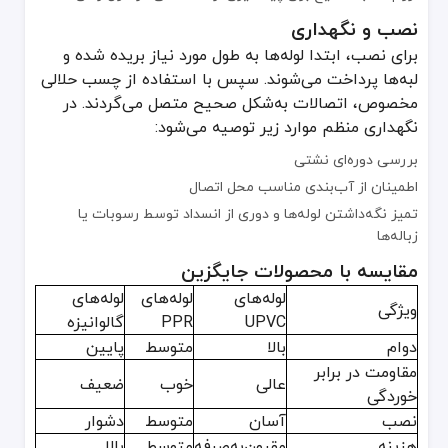
همکاری با تأمین‌کنندگان مطمئن UPVC در ایران
نصب و نگهداری
هنگام انتخاب تأمین‌کننده، به موارد زیر توجه کنید:
برای نصب، ابتدا لوله‌ها به طول مورد نیاز بریده شده و
کیفیت محصول و وجود گواهی‌های استاندارد
لبه‌ها پرداخت می‌شوند. سپس با استفاده از چسب حلالی
قیمت رقابتی و تخفیف در سفارش‌های عمده
مخصوص، اتصالات به‌شکل صحیح متصل می‌گردند. در
پشتیبانی پس از فروش و ارائه مشاوره فنی
نگهداری منظم موارد زیر توصیه می‌شود:
قیمت خرید لوله‌های UPVC بسته به سایز، فشار کاری و نوع اتصال متفاوت است. در فولادین، شما می‌توانید با مشاهده لیست قیمت شفاف، محصولی باکیفیت و مقرون‌به‌صرفه انتخاب کنید. فروش به‌صورت جزئی و عمده، و پشتیبانی فنی کامل از مزایای خرید از فولادین می‌باشد.
بررسی دوره‌ای نشتی
قیمت لوله و اتصالات UPVC با توجه به برند، سایز و کیفیت مواد اولیه متفاوت است. فروشگاه فولادین (
اطمینان از آب‌بندی مناسب محل اتصال
برای کسب اطلاعات درباره لوله‌ها و اتصالات UPVC، سفارش عمده یا دریافت مشاوره فنی در ارتباط با انواع و قیمت
تمیز نگه‌داشتن لوله‌ها و دوری از انسداد توسط رسوبات یا
زباله‌ها
مقایسه با محصولات جایگزین
لوله‌های
لوله‌های
لوله‌های
ویژگی
UPVC
PPR
گالوانیزه
دوام
بالا
متوسط
پایین
مقاومت در برابر
عالی
خوب
ضعیف
خوردگی
نصب
آسان
متوسط
دشوار
هزینه
مقرون‌به‌صرفه
متوسط
بالا