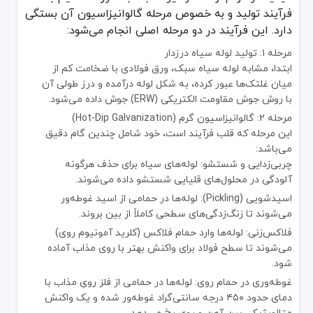
استانداردها: این لوله‌ها اغلب بر اساس استانداردهایی مانند DIN 2440, BS 1387 و ISIRI 3765 تولید می‌شوند.
فرآیند تولید و به خصوص مرحله گالوانیزاسیون آن بستگی
ضخامت پوشش روی: یکی از مهم‌ترین پارامترها، ضخامت لایه گالوانیزه است که معمو
دارد. این فرآیند در دو مرحله اصلی انجام می‌شود:
جنس لوله پایه: لوله اولیه از فولاد با گرید ST37 ساخته می‌شود.
مرحله ۱: تولید لوله سیاه درزدار
ابعاد و ضخامت: در قطرهای ۱/۲ تا ۶ اینچ و با ضخامت دیواره معمولاً بین ۲ تا ۳.۵ میلی‌متر تولید می‌شوند.
ابتدا، مشابه لوله سیاه سبک، ورق فولادی با ضخامت کم از
جدول وزن و ابعاد لوله گالوانیزه سبک
میان غلتک‌ها عبور کرده، به شکل لوله درآمده و درز طولی آن
با روش جوش مقاومت الکتریکی (ERW) جوش داده می‌شود.
وزن لوله گالوانیزه سبک به دلیل پوشش روی، اندکی (حدود ۳ تا ۵ درصد) بیشتر از لوله سیاه معادل خود است. این جدول به برآورد دقیق هزینه‌ها کمک می‌کند.
مرحله ۲: گالوانیزاسیون گرم (Hot-Dip Galvanization)
قطر اسمی (اینچ)
قطر خارجی (میلی‌متر)
ضخامت دیواره (میلی‌متر)
وزن ه
این مرحله که قلب فرآیند است، خود شامل چندین گام دقیق
۱.۰۲
۲.۰
۲۱.۳
۱/۲
می‌باشد:
۱.۴۵
۲.۳
۲۶.۹
۳/۴
چربی‌زدایی و شستشو: لوله‌های سیاه برای حذف هرگونه
۱
۳۳.۷
۲.۵
آلودگی در محلول‌های قلیایی شستشو داده می‌شوند.
۲.۰۱
۲.۵۸
۲.۵
۴۲.۴
۱ ۱/۴
اسیدشویی (Pickling): لوله‌ها در حمامی از اسید غوطه‌ور
۳.۳۲
۲.۸
۴۸.۳
۱ ۱/۲
می‌شوند تا زنگ‌زدگی‌های سطحی کاملاً از بین بروند.
۴.۱۸
۲.۸
۶۰.۳
۲
فلاکس‌زنی: لوله‌ها وارد حمام فلاکس (کلرید آمونیوم روی)
۵.۷۰
۳.۰
۷۶.۱
۲ ۱/۲
می‌شوند تا سطح فولاد برای واکنش بهتر با روی مذاب آماده
۳
شود.
۸۸.۹
۳.۰
۶.۷۰
۱۰.۰۳
۳.۵
۱۱۴.۳
۴
غوطه‌وری در حمام روی: لوله‌ها در حمامی از فلز روی مذاب با
توجه: مقادیر وزن تقریبی بوده و ممکن است کمی متفاوت باشند.
دمای حدود ۴۵۰ درجه سانتی‌گراد غوطه‌ور شده و یک واکنش
متالورژیکی بین آهن و روی رخ می‌دهد.