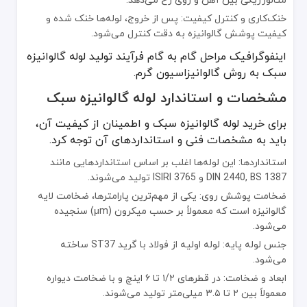
کاربردهای اصلی لوله گالوانیزه سبک کجاست؟
خنک‌کاری و کنترل کیفیت: پس از خروج، لوله‌ها خنک شده و
کیفیت پوشش گالوانیزه به دقت کنترل می‌شود.
مقاومت در برابر خوردگی و قیمت مناسب، کاربرد لوله گالوانیزه سبک را
اینفوگرافیک مراحل گام به گام فرآیند تولید لوله گالوانیزه
ساخت سازه‌های گلخانه‌ای: این اصلی‌ترین کاربرد لوله گالوانیزه گلخانه 
سبک به روش گالوانیزاسیون گرم.
حصارکشی و فنس‌کشی: به عنوان پایه برای نصب انواع توری، فنس و سیم
آبیاری و آبرسانی کشاورزی: برای ساخت خطوط انتقال آب در سیستم‌های
مشخصات و استاندارد لوله گالوانیزه سبک
سازه‌های موقت و داربست: در ساخت داربست‌های سبک و سازه‌های موق
برای خرید لوله گالوانیزه سبک و اطمینان از کیفیت آن،
تأسیسات ساختمانی: برای لوله‌کشی آب سرد و سیستم‌های تهویه.
باید به مشخصات فنی و استانداردهای آن توجه کرد.
ساخت مبلمان شهری و پارکی: در تولید آلاچیق، پایه‌های نیمکت و وسایل
استانداردها: این لوله‌ها اغلب بر اساس استانداردهایی مانند
کلاژ تصویری از کاربردهای لوله گالوانیزه سبک شامل حصارکشی، آبیاری 
DIN 2440, BS 1387 و ISIRI 3765 تولید می‌شوند.
تفاوت لوله گالوانیزه سبک و سنگین
ضخامت پوشش روی: یکی از مهم‌ترین پارامترها، ضخامت لایه
گالوانیزه است که معمولاً بر حسب میکرون (μm) سنجیده
درک تفاوت این دو محصول به انتخابی دقیق‌تر منجر می‌شود.
می‌شود.
ویژگی
لوله گالوانیزه سبک
لوله گالوانیزه سنگین
جنس لوله پایه: لوله اولیه از فولاد با گرید ST37 ساخته
ضخامت دیواره
کم (معمولاً ۲ تا ۳.۵ میلی‌متر)
زیاد (مطابق با رده‌های
می‌شود.
وزن
سبک‌تر
سنگین‌تر
ابعاد و ضخامت: در قطرهای ۱/۲ تا ۶ اینچ و با ضخامت دیواره
تحمل فشار
پایین تا متوسط
بالا
معمولاً بین ۲ تا ۳.۵ میلی‌متر تولید می‌شوند.
کاربرد
گلخانه، حصارکشی، سازه‌های سبک
لوله‌کشی آب آشامید