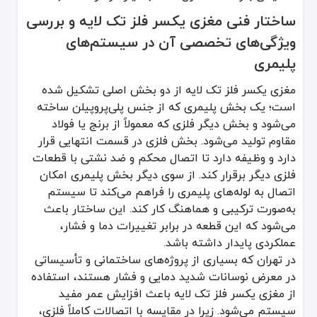
نکات مهم در خرید مغزی یکسر فلز تک لایه و بر
ساختار فنی مغزی یکسر فلز تک لایه و بررسی
در زمان خرید مغزی یکسر فلز تک لایه باید به چند عامل کلیدی توجه کر
ویژگی‌های تخصصی آن در سیستم‌های
برای خریداران در تهران، انتخاب فروشگاهی معتبر مانند فروشگاه پایپ ک
مواردی که در زمان خرید باید به آن‌ها توجه شود عبارت‌اند از:
پلیمری
بررسی قطر داخلی و خارجی رزوه فلزی که تعیین‌کننده سازگاری قطعه با
مغزی یکسر فلز تک لایه از دو بخش اصلی تشکیل شده
برند تولیدکننده و کشور سازنده که در دوام و دقت ساخت تأثیر مستقیم 
است؛ یک بخش پلیمری که از جنس پلی‌پروپیلن ساخته
نوع اتصال پلیمری و روش جوشکاری یا نصب آن تا در هنگام مونتاژ دچار 
می‌شود و بخش دیگر فلزی که معمولاً از برنج یا فولاد
رنگ و سطح یکنواخت پلیمر که نشانه‌ای از کیفیت مواد اولیه است.
مقاوم تولید می‌شود. بخش فلزی در قسمت انتهایی قرار
دارد و وظیفه دارد تا اتصال محکم و ضد نشتی با قطعات
خدمات پس از فروش و پشتیبانی فروشنده در تهران برای اطمینان از تعو
فلزی دیگر برقرار کند. از سوی دیگر بخش پلیمری امکان
در سیستم‌های لوله‌کشی ساختمان‌های مسکونی و اداری در تهران، از مغزی 
اتصال به لوله‌های پلیمری را فراهم می‌کند تا سیستم
بررسی عوامل تأثیرگذار بر قیمت مغزی یکسر فلز 
به‌صورت ترکیبی و هماهنگ کار کند. این ساختار باعث
می‌شود که این قطعه در برابر تغییرات دما و فشار،
قیمت مغزی یکسر فلز تک لایه معمولاً بر اساس چند عامل اصلی تعیین می‌
عملکردی پایدار داشته باشد.
در تهران، نوسانات بازار مواد اولیه پلیمری و فلزی نیز می‌تواند روی ق
در تهران که بسیاری از پروژه‌های ساختمانی و تأسیساتی
عوامل اصلی مؤثر بر قیمت عبارت‌اند از:
در معرض نوسانات شدید دمایی و فشار هستند، استفاده
کیفیت فلز رزوه‌دار و نوع آبکاری آن که دوام در برابر رطوبت و زنگ‌زدگی 
از مغزی یکسر فلز تک لایه باعث افزایش عمر مفید
نوع و خلوص پلیمر استفاده‌شده در بدنه که بر طول عمر و مقاومت در برا
سیستم می‌شود. زیرا در مقایسه با اتصالات کاملاً فلزی،