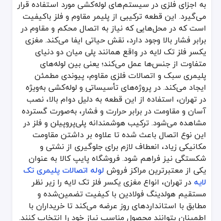
به اجزای فلزی در سیستم‌های لوله‌کشی مورد استفاده قرار
مزایای استفاده از مغزی یکسر فلز تک لایه
می‌گیرد. این قطعه ترکیبی از پلیمر مقاوم و فلز باکیفیت
مقاومت بالا در برابر فشار و دما که باعث می‌شود در سیستم‌های آب گ
است که در محل‌هایی که نیاز به اتصال محکم و مقاوم در
برابر فشار بالا وجود دارد، نقش حیاتی ایفا می‌کند. مغزی
جلوگیری از نشتی در نقاط اتصال فلز و پلیمر به دلیل طراحی دقیق و است
یکسر فلز تک لایه در واقع همانند پلی میان دو دنیای
نصب آسان و سریع که باعث صرفه‌جویی در زمان اجرای پروژه‌های بزرگ د
متفاوت از جنس‌ها عمل می‌کند؛ یعنی بین لوله‌های
وزن سبک‌تر نسبت به اتصالات تمام فلزی درحالی‌که همان میزان استحکام 
پلیمری سبک و اتصالات فلزی مقاوم، پیوندی مطمئن
دوام طولانی در برابر خوردگی و رسوب که به‌ویژه در مناطقی با کیف
ایجاد می‌کند. در پروژه‌های تأسیساتی و لوله‌کشی به‌ویژه
در جدول زیر مقایسه‌ای بین مغزی یکسر فلز تک لایه و سایر انواع اتصا
در تهران، استفاده از این قطعه به دلیل دوام بالا، نصب
نوع اتصال
جنس بدنه
مقاومت در برابر خوردگی
آسان و مقاومت در برابر حرارت و فشار، به‌صورت گسترده
مشاهده می‌شود. ترکیب هوشمندانه پلی‌پروپیلن و فلز در
مغزی یکسر فلز تک لایه
پلی‌پروپیلن + فلز برنجی
بسیار بالا
این نوع اتصال باعث شده تا علاوه بر داشتن مقاومت
مغزی تمام فلزی
فولاد یا گالوانیزه
متوسط
مکانیکی زیاد، انعطاف لازم برای جلوگیری از نشتی و
شکستگی نیز فراهم شود. فروشگاه پایپ کالا به عنوان
مغزی تمام پلیمری
پلی‌پروپیلن
بالا
یکی از معتبرترین مراکز فروش
لوله اتصالات پلیمری تک
لایه
در تهران، انواع مغزی یکسر فلز تک لایه را زیر نظر
مغزی چند لایه
پلیمر و آلومینیوم
بالا
مستقیم هولدینگ فولادین با کیفیت تضمین‌شده و
این جدول نشان می‌دهد که مغزی یکسر فلز تک لایه بهترین گزینه برای ت
مطابق با استانداردهای روز عرضه می‌کند تا خریداران با
اطمینان بتوانند محصول مناسب نیاز خود را انتخاب کنند.