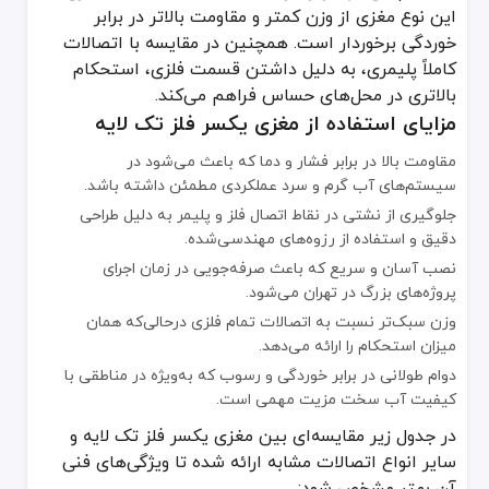
روش تولید صنعتی و دقت در اتصال دو بخش فلزی و پلیمری که اگر با تکن
این نوع مغزی از وزن کمتر و مقاومت بالاتر در برابر
خوردگی برخوردار است. همچنین در مقایسه با اتصالات
برند و کشور سازنده محصول که در بازار تهران تأثیر قابل‌توجهی بر قیمت 
کاملاً پلیمری، به دلیل داشتن قسمت فلزی، استحکام
خدمات پس از فروش و گارانتی فروشگاه که تضمین‌کننده اطمینان مشت
بالاتری در محل‌های حساس فراهم می‌کند.
خرید مغزی یکسر فلز تک لایه از فروشگاه
پایپ کالا
به دلیل عرضه مستقیم
مزایای استفاده از مغزی یکسر فلز تک لایه
مقاومت بالا در برابر فشار و دما که باعث می‌شود در
سیستم‌های آب گرم و سرد عملکردی مطمئن داشته باشد.
جلوگیری از نشتی در نقاط اتصال فلز و پلیمر به دلیل طراحی
دقیق و استفاده از رزوه‌های مهندسی‌شده.
نصب آسان و سریع که باعث صرفه‌جویی در زمان اجرای
پروژه‌های بزرگ در تهران می‌شود.
وزن سبک‌تر نسبت به اتصالات تمام فلزی درحالی‌که همان
میزان استحکام را ارائه می‌دهد.
دوام طولانی در برابر خوردگی و رسوب که به‌ویژه در مناطقی با
کیفیت آب سخت مزیت مهمی است.
در جدول زیر مقایسه‌ای بین مغزی یکسر فلز تک لایه و
سایر انواع اتصالات مشابه ارائه شده تا ویژگی‌های فنی
آن بهتر مشخص شود: