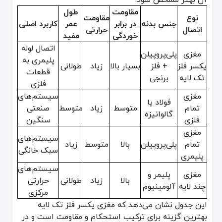
مقاومت
طول
نوع
مقاومت
جنس بدنه
در برابر
عمر
کاربرد اصلی
اتصال
حرارتی
خوردگی
مفید
اتصال لوله
مغزی
پلی‌پروپیلن
پلیمری به
یکسر فلز
+ فلز
بسیار بالا
زیاد
طولانی
قطعات
تک لایه
برنجی
فلزی
مغزی
سیستم‌های
فولاد یا
تمام
متوسط
زیاد
متوسط
صنعتی
گالوانیزه
فلزی
سنگین
مغزی
سیستم‌های
تمام
پلی‌پروپیلن
بالا
متوسط
زیاد
سبک خانگی
پلیمری
سیستم‌های
مغزی
پلیمر و
بالا
زیاد
طولانی
حرارتی
چند لایه
آلومینیوم
مرکزی
این جدول نشان می‌دهد که مغزی یکسر فلز تک لایه
بهترین گزینه برای ترکیب استحکام و مقاومت است و در