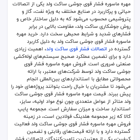
نکات کلیدی برای خرید و فروش مهره ماسوره فشا
مهره ماسوره فشار قوی جوشی ساکت ولد یکی از اتصالات
حیاتی و پرکاربرد در صنایع مختلف به ویژه نفت، گاز و
مشتریان در هنگام خرید مهره ماسوره فشار قوی جوشی ساکت ولد باید به چند نکته اساسی توجه کنند تا انتخاب درستی داشته باشند. اول اینکه 
پتروشیمی محسوب می‌شود که به دلیل ساختار خاص و
پایپ کالا به عنوان زیرمجموعه هلدینگ فولادین با ارائه گستره‌ای از
روش جوشکاری ساکت ولد، مقاومت بالایی در برابر
پایپ کالا و هلدینگ فولادین؛ تامین‌کنندگان برتر
فشارهای شدید و شرایط محیطی سخت دارد. خرید مهره
ماسوره فشار قوی جوشی ساکت ولد به دلیل کاربرد
پایپ کالا به عنوان یکی از شرکت‌های زیرمجموعه هلدینگ فولادین، یکی
گسترده در
اتصالات فشار قوی ساکت ولد
، اهمیت زیادی
خرید مهره ماسوره فشار قوی جوشی ساکت ولد از
پایپ کالا
زیرمجموعه ه
دارد و برای تضمین عملکرد صحیح سیستم‌های لوله‌کشی
صنعتی ضروری است. فروش مهره ماسوره فشار قوی
جوشی ساکت ولد توسط شرکت‌های معتبر، با ارائه
محصولاتی مطابق با استانداردهای بین‌المللی انجام
می‌شود تا مشتریان با خیال راحت بتوانند پروژه‌های خود را
پیش ببرند. قیمت مهره ماسوره فشار قوی جوشی ساکت
ولد متاثر از عوامل متعددی چون نوع مواد اولیه، سایز،
استاندارد ساخت و میزان سفارش است. مجموعه پایپ
کالا که زیر مجموعه هلدینگ فولادین است، در زمینه
فروش مهره ماسوره فشار قوی جوشی ساکت ولد فعالیت
گسترده دارد و با ارائه قیمت‌های رقابتی و تضمین
کیفیت، یکی از معتبرترین تامین‌کنندگان اتصالات فشار