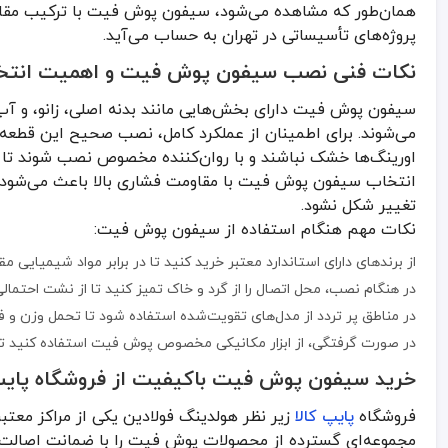
در مناطق پر تردد از مدل‌های تقویت‌شده استفاده شود تا تحمل وزن و فش
همان‌طور که مشاهده می‌شود، سیفون پوش فیت با ترکیب مقاوم
در صورت گرفتگی، از ابزار مکانیکی مخصوص پوش فیت استفاده کنید تا 
پروژه‌های تأسیساتی در تهران به حساب می‌آید.
خرید سیفون پوش فیت باکیفیت از فروشگاه پایپ 
نکات فنی نصب سیفون پوش فیت و اهمیت انتخاب
فروشگاه
پایپ کالا
زیر نظر هولدینگ فولادین یکی از مراکز معتبر عرضه 
سیفون پوش فیت دارای بخش‌هایی مانند بدنه اصلی، زانو، و آب
مزایای خرید سیفون پوش فیت از فروشگاه پایپ کالا:
می‌شوند. برای اطمینان از عملکرد کامل، نصب صحیح این قطعه 
تضمین اصالت و کیفیت کالا با گارانتی معتبر.
اورینگ‌ها خشک نباشند و با روان‌کننده مخصوص نصب شوند تا ات
انتخاب سیفون پوش فیت با مقاومت فشاری بالا باعث می‌شود س
تنوع سایز و مدل برای انواع کاربری‌های ساختمانی و صنعتی.
تغییر شکل نشود.
ارائه قیمت به‌روز و منصفانه بدون واسطه.
نکات مهم هنگام استفاده از سیفون پوش فیت:
ارسال سریع به سراسر تهران و شهرستان‌ها.
از برندهای دارای استاندارد معتبر خرید کنید تا در برابر مواد شیمیایی مق
پشتیبانی فنی و مشاوره پیش از خرید برای انتخاب بهینه.
در هنگام نصب، محل اتصال را از گرد و خاک تمیز کنید تا از نشت احتما
استفاده از سیفون پوش فیت باکیفیت، یکی از مراحل کلیدی در بهینه‌
در مناطق پر تردد از مدل‌های تقویت‌شده استفاده شود تا تحمل وزن و فش
در صورت گرفتگی، از ابزار مکانیکی مخصوص پوش فیت استفاده کنید تا 
خرید سیفون پوش فیت باکیفیت از فروشگاه پایپ 
فروشگاه
پایپ کالا
زیر نظر هولدینگ فولادین یکی از مراکز معتبر
مجموعه‌ای گسترده از محصولات پوش فیت را با ضمانت اصالت 