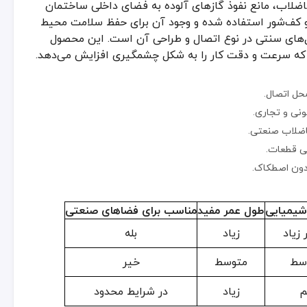
فاضلاب صنعتی.
لاب، مانع نفوذ گازهای آلوده به فضای داخلی ساختمان
تی قطعات.
و کف‌شور استفاده شده و وجود آن برای حفظ سلامت محیط
ای سنتی در نوع اتصال و طراحی آن است. این محصول
دون اصطکاک.
 که سرعت و دقت کار را به شکل چشمگیری افزایش می‌دهد.
طول عمر مفید
مناسب برای فضاهای صنعتی
ل اتصال.
زیاد
بله
نی و تجاری.
متوسط
فاضلاب صنعتی.
خیر
تی قطعات.
زیاد
در شرایط محدود
دون اصطکاک.
ی و سهولت نصب، گزینه‌ای ایده‌آل برای پروژه‌های تأسیساتی در تهران ب
 برند معتبر
شیمیایی
طول عمر مفید
مناسب برای فضاهای صنعتی
 زیاد
زیاد
بله
 که به‌طور هماهنگ مانع نشت گازهای فاضلابی می‌شوند. برای اطمینان از ع
سط
متوسط
خیر
اوم باشند.
ی جلوگیری شود.
م
زیاد
در شرایط محدود