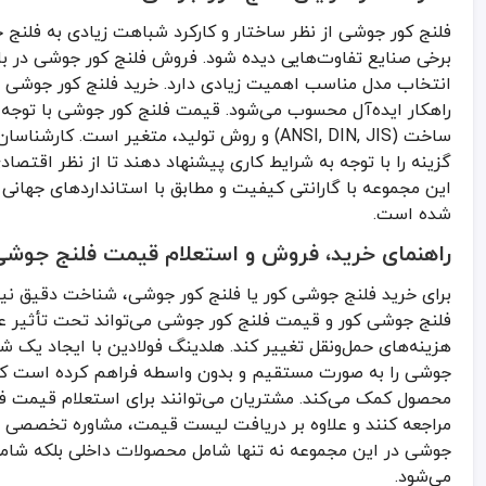
انتخاب جنس مناسب بر اساس شرایط محیطی
فلنج کور جوشی از نظر ساختار و کارکرد شباهت زیادی به فلنج 
برخی صنایع تفاوت‌هایی دیده شود. فروش فلنج کور جوشی در بازار
بررسی استانداردهای ساخت و ابعاد
انتخاب مدل مناسب اهمیت زیادی دارد. خرید فلنج کور جوشی در پ
مقایسه قیمت فلنج جوشی کور و فلنج کور جوشی از تأمین‌کنندگان معت
راهکار ایده‌آل محسوب می‌شود. قیمت فلنج کور جوشی با توجه 
خرید از فروشگاه‌ها و هلدینگ‌های دارای گارانتی کیفیت
ساخت (ANSI, DIN, JIS) و روش تولید، متغیر است
فلنج جوشی کور در پروژه‌های صنعتی بزرگ مانند پالایشگاه‌ها، نیروگاه
گزینه را با توجه به شرایط کاری پیشنهاد دهند تا از نظر اقتصا
فلنج کور جوشی نیز برای مواقعی که نیاز به مسدود کردن مسیر لوله ب
این مجموعه با گارانتی کیفیت و مطابق با استانداردهای جهانی
پایپ کالا
به عنوان زیرمجموعه هلدینگ فولادین، علاوه بر فروش فلنج ج
شده است.
در بازار امروز، قیمت فلنج جوشی کور و قیمت فلنج کور جوشی به شدت تح
راهنمای خرید، فروش و استعلام قیمت فلنج جوشی
برای خرید فلنج جوشی کور یا فلنج کور جوشی، شناخت دقیق نی
فلنج جوشی کور و قیمت فلنج کور جوشی می‌تواند تحت تأثیر عوامل
هزینه‌های حمل‌ونقل تغییر کند. هلدینگ فولادین با ایجاد یک 
جوشی را به صورت مستقیم و بدون واسطه فراهم کرده است که
محصول کمک می‌کند. مشتریان می‌توانند برای استعلام قیمت فل
مراجعه کنند و علاوه بر دریافت لیست قیمت، مشاوره تخصصی ن
جوشی در این مجموعه نه تنها شامل محصولات داخلی بلکه شامل ن
می‌شود.