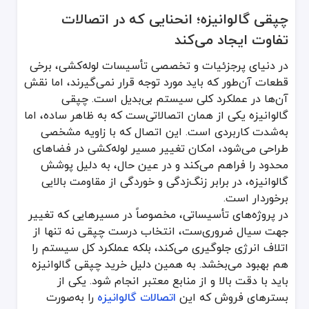
در دنیای پرجزئیات و تخصصی تأسیسات لوله‌کشی، برخی قطعات آن‌طور که 
چپقی گالوانیزه؛ انحنایی که در اتصالات
در پروژه‌های تأسیساتی، مخصوصاً در مسیرهایی که تغییر جهت سیال ضرور
چپقی‌ها، برخلاف تصور عموم، در سایز، زاویه و کاربرد تنوع بسیار دار
تفاوت ایجاد می‌کند
نگاهی به ساختار مهندسی چپقی گالوانیزه و تأثیر
در دنیای پرجزئیات و تخصصی تأسیسات لوله‌کشی، برخی
قطعات آن‌طور که باید مورد توجه قرار نمی‌گیرند، اما نقش
چپقی گالوانیزه از فولاد ساخته می‌شود که با روی (zinc) پوشش داده شده تا مقاومت آن در برابر رطوبت، باران، مواد شیمیایی و تغییرات دمایی بالا برود. همین ویژگی باعث می‌شود که فروش چپقی گالوانیزه برای پروژه‌هایی در مناطق مرطوب، صنعتی و یا خطوط آب آشامیدنی به‌صورت گسترده‌تری انجام گیرد.
آن‌ها در عملکرد کلی سیستم بی‌بدیل است. چپقی
پوشش گالوانیزه نه تنها از زنگ‌زدگی جلوگیری می‌کند، بلکه عمر مفید چ
گالوانیزه یکی از همان اتصالاتی‌ست که به ظاهر ساده، اما
از نظر زاویه، رایج‌ترین مدل‌های چپقی، شامل ۴۵ درجه و ۹۰ درجه هستند. این تنوع باعث می‌شود انواع چپقی گالوانیزه پاسخگوی نیاز پروژه‌هایی با طراحی‌های متفاوت باشد. در طراحی‌های خاص که فضای کار محدود است یا جهت لوله‌کشی باید با دقت بالایی تغییر کند، چپقی‌ها عملکردی کلیدی دارند.
به‌شدت کاربردی است. این اتصال که با زاویه مشخصی
بررسی دقیق قیمت چپقی گالوانیزه در بازار ایران نشان می‌دهد که اختل
طراحی می‌شود، امکان تغییر مسیر لوله‌کشی در فضاهای
چپقی گالوانیزه در برابر چالش‌های محیطی و فنی 
محدود را فراهم می‌کند و در عین حال، به دلیل پوشش
گالوانیزه، در برابر زنگ‌زدگی و خوردگی از مقاومت بالایی
در بسیاری از پروژه‌های صنعتی، محیط‌هایی که لوله‌کشی در آن‌ها اجرا
برخوردار است.
در فرآیند فروش چپقی گالوانیزه، اگرچه ظاهر قطعات شبیه به یکدیگر ا
در بازار امروز، انتخاب دقیق و با آگاهی مهم‌تر از همیشه است. هنگام ان
در پروژه‌های تأسیساتی، مخصوصاً در مسیرهایی که تغییر
جهت سیال ضروری‌ست، انتخاب درست چپقی نه تنها از
چپقی گالوانیزه از نظر اقتصادی چگونه انتخاب به‌
اتلاف انرژی جلوگیری می‌کند، بلکه عملکرد کل سیستم را
هم بهبود می‌بخشد. به همین دلیل خرید چپقی گالوانیزه
یکی از مهم‌ترین نکاتی که معمولاً در خرید تجهیزات صنعتی نادیده گرفت
در تأمین‌هایی که به‌صورت مستقیم انجام می‌شود، قیمت نهایی به‌دلیل 
باید با دقت بالا و از منابع معتبر انجام شود. یکی از
در انتخاب بین برندها و مدل‌ها، مقایسه کامل مشخصات فنی، سابقه برند
بسترهای فروش که این
اتصالات گالوانیزه
را به‌صورت