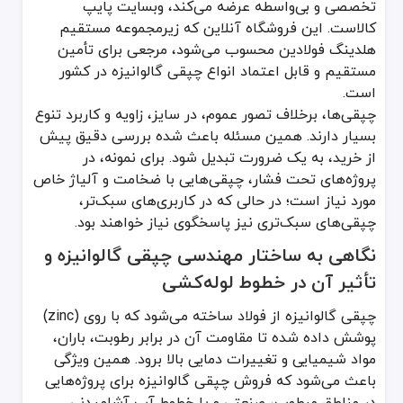
گزینه‌هایی که باید در خرید چپقی گالوانیزه بررسی شوند:
تخصصی و بی‌واسطه عرضه می‌کند، وبسایت پایپ
کالاست. این فروشگاه آنلاین که زیرمجموعه مستقیم
نوع زاویه: ۴۵ درجه، ۹۰ درجه یا سفارشی
هلدینگ فولادین محسوب می‌شود، مرجعی برای تأمین
قطر داخلی و خارجی
مستقیم و قابل اعتماد انواع چپقی گالوانیزه در کشور
نوع و کیفیت رزوه‌ها
است.
ضخامت لایه گالوانیزه
چپقی‌ها، برخلاف تصور عموم، در سایز، زاویه و کاربرد تنوع
برند و گارانتی سازنده
بسیار دارند. همین مسئله باعث شده بررسی دقیق پیش
از خرید، به یک ضرورت تبدیل شود. برای نمونه، در
راهی مطمئن برای خرید تخصصی و بی‌واسطه چپقی 
پروژه‌های تحت فشار، چپقی‌هایی با ضخامت و آلیاژ خاص
با نگاهی به تجربه‌های ناموفق برخی پیمانکاران، می‌توان فهمید که ان
مورد نیاز است؛ در حالی که در کاربری‌های سبک‌تر،
این یعنی حذف هزینه‌های اضافی ناشی از واسطه‌گری، و اطمینان از دریا
چپقی‌های سبک‌تری نیز پاسخگوی نیاز خواهند بود.
پایپ کالا دقیقاً با همین رویکرد، یکی از تأمین‌کنندگان قابل اتکای بازا
نگاهی به ساختار مهندسی چپقی گالوانیزه و
تأثیر آن در خطوط لوله‌کشی
چپقی گالوانیزه از فولاد ساخته می‌شود که با روی (zinc)
پوشش داده شده تا مقاومت آن در برابر رطوبت، باران،
مواد شیمیایی و تغییرات دمایی بالا برود. همین ویژگی
باعث می‌شود که فروش چپقی گالوانیزه برای پروژه‌هایی
در مناطق مرطوب، صنعتی و یا خطوط آب آشامیدنی