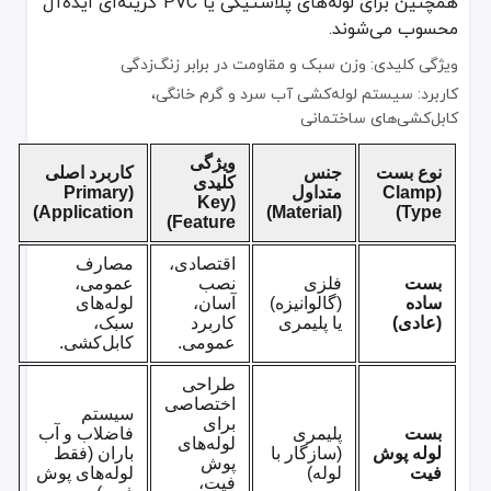
همچنین برای لوله‌های پلاستیکی یا PVC گزینه‌ای ایده‌آل
محسوب می‌شوند.
ویژگی کلیدی: وزن سبک و مقاومت در برابر زنگ‌زدگی
کاربرد: سیستم لوله‌کشی آب سرد و گرم خانگی،
کابل‌کشی‌های ساختمانی
ویژگی
نوع بست
جنس
کاربرد اصلی
کلیدی
(Clamp
متداول
(Primary
(Key
Application)
(Material)
Type)
Feature)
اقتصادی،
مصارف
بست
فلزی
نصب
عمومی،
ساده
(گالوانیزه)
آسان،
لوله‌های
(عادی)
یا پلیمری
کاربرد
سبک،
عمومی.
کابل‌کشی.
طراحی
اختصاصی
سیستم
برای
بست
پلیمری
فاضلاب و آب
لوله‌های
لوله پوش
(سازگار با
باران (فقط
پوش
فیت
لوله)
لوله‌های پوش
فیت،