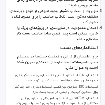
توجه به نوع لوله: اگر با بست لوله پوش فیت یا لوله‌های فلزی کار می
منظم بررسی شوند.
در نظر گرفتن شرایط محیطی: در فضاهای بیرونی یا مرطوب، حتماً از ب
تنوع بالا و انتخاب دشوار: وجود انبوهی از انواع و برندهای
بررسی تحمل فشار و دما: مشخصات سیستم نصب تاسیسات را با ویژگی
مختلف ممکن است انتخاب مناسب را برای مصرف‌کننده
کیفیت پیچ و مهره: یادتان باشد در کنار بست، پیچ و مهره مناسب نیز 
میزان بودجه: هزینه مناسب در مقابل کیفیت ایده‌آل را بررسی و بهترین گ
دشوار کند.
در فرآیند خرید بست، انتخاب نوع صحیح آن با توجه به قطر لوله، وزن و 
احتمال محدودیت در سایزبندی: در پروژه‌های بزرگ یا
در زمان خرید بست، توجه به نوع لوله، شرایط نصب و جنس بست اهمیت ب
خاص، ممکن است پیدا کردن سایز مناسب بست کار
بست به عنوان یک قطعه کوچک اما فوق‌العاده حیاتی در سیستم نصب 
ساده‌ای نباشد.
اگر در جستجوی راهی مطمئن برای بهبود عملکرد تاسیسات خود هستید، حت
استانداردهای بست
برای اطمینان از کارایی و کیفیت بست‌ها در سیستم
نصب تاسیسات، استانداردهای متعددی تدوین شده
است. به عنوان مثال:
استاندارد DIN: استاندارد آلمانی که معیارهای سخت‌گیرانه‌ای
درباره جنس، ابعاد و مقاومت بست تعیین کرده است.
استاندارد ISO: سازمان بین‌المللی استانداردسازی، مقررات کلی
برای تضمین کیفیت و ایمنی در تولید بست دارد.
استاندارد ASTM: این استاندارد آمریکایی معیارهای فنی
مختلفی از جمله مواد سازنده و روش‌های تست را دربرمی‌گیرد.