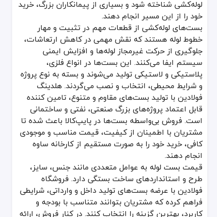
افزایش طول عمر تجهیزات: یک بست باکیفیت از ایجاد تنش‌های اضافی روی
لوله‌کشی شناخته شود و بسیاری از پیمانکاران بزرگ، خرید
نصب آسان و هزینه مقرون‌به‌صرفه: انتخاب و استفاده از بست مناسب، فر
خود را از این مسیر انجام دهند.
تنوع کاربرد: از بست لوله ساده تا مدل‌های پیشرفته ضدارتعاش، می‌توان 
بست‌های لوله‌کشی از قطعات مهم در تثبیت و مهار
حفظ زیبایی ظاهری: در صورت استفاده صحیح از بست، سیستم لوله‌کشی م
خطوط لوله هستند که نقش مهمی در کاهش ارتعاشات،
معایب بست
جلوگیری از حرکت غیرمجاز لوله‌ها و افزایش ایمنی
سیستم ایفا می‌کنند. این بست‌ها در انواع فلزی،
امکان زنگ‌زدگی در برخی مدل‌ها: اگر جنس و پوشش مناسب انتخاب نشو
پلاستیکی و لاستیکی تولید می‌شوند و بسته به نوع پروژه
نیاز به نگهداری دوره‌ای: برخی از بست‌ها، مخصوصاً در شرایط محیطی سخ
و شرایط محیطی، انتخاب و نصب می‌گردند. هلدینگ
تنوع بالا و انتخاب دشوار: وجود انبوهی از انواع و برندهای مختلف ممک
فولادین با تولید بست‌های مقاوم و متنوع، تامین کننده
احتمال محدودیت در سایزبندی: در پروژه‌های بزرگ یا خاص، ممکن است 
قابل اعتماد پروژه‌های بزرگ صنعتی، نفتی و ساختمانی
استانداردهای بست
است. فروش بی‌واسطه بست‌ها در پایپ‌کالا باعث شده تا
مشتریان با اطمینان از کیفیت، قیمت مناسب و موجودی
برای اطمینان از کارایی و کیفیت بست‌ها در سیستم نصب تاسیسات، است
کافی، خرید خود را به صورت مستقیم از کارخانه ساوه
استاندارد DIN: استاندارد آلمانی که معیارهای سخت‌گیرانه‌ای درباره جنس، ابعاد و مقاومت بست تعیین کرده است.
انجام دهند.
استاندارد ISO: سازمان بین‌المللی استانداردسازی، مقررات کلی برای تضمین کیفیت و ایمنی در تولید بست دارد.
قیمت بست لوله به عوامل متعددی مانند جنس، سایز،
استاندارد ASTM: این استاندارد آمریکایی معیارهای فنی مختلفی از جمله مواد سازنده و روش‌های تست را دربرمی‌گیرد.
طرح و استانداردهای ساخت بستگی دارد. فروشگاه
فولادین با عرضه بست‌های تولید داخل و وارداتی، شرایطی
توجه به این استانداردها در هنگام خرید، نشان از کیفیت و ایمنی بالاتر 
فراهم کرده که مشتریان بتوانند متناسب با بودجه و
انواع یا محصولات بست
کاربرد، بهترین گزینه را انتخاب کنند. در کنار فروش، ارائه