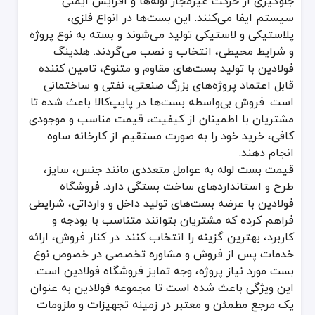
جلوگیری از حرکت غیرمجاز لوله‌ها و افزایش ایمنی
دمای کاری
سیستم ایفا می‌کنند. این بست‌ها در انواع فلزی،
پلاستیکی و لاستیکی تولید می‌شوند و بسته به نوع پروژه
تحمل گستره دمایی بالا (برای سیستم گرمایشی)
و شرایط محیطی، انتخاب و نصب می‌گردند. هلدینگ
فولادین با تولید بست‌های مقاوم و متنوع، تامین کننده
مقاومت در برابر سرما و رطوبت (برای سیستم فاضلابی یا آب سرد)
قابل اعتماد پروژه‌های بزرگ صنعتی، نفتی و ساختمانی
ضدزنگ بودن
است. فروش بی‌واسطه بست‌ها در پایپ‌کالا باعث شده تا
مشتریان با اطمینان از کیفیت، قیمت مناسب و موجودی
کافی، خرید خود را به صورت مستقیم از کارخانه ساوه
استفاده از پوشش گالوانیزه یا استیل ضدزنگ جهت افزایش طول عمر د
انجام دهند.
ویژگی‌های بست
قیمت بست لوله به عوامل متعددی مانند جنس، سایز،
طرح و استانداردهای ساخت بستگی دارد. فروشگاه
استحکام مناسب: اصلی‌ترین ویژگی بست، استحکام آن در برابر بار و فش
2. مقاومت در برابر خوردگی: در نقاطی که در معرض رطوبت مداوم قرار دارد، استفاده از بست‌های ضدزنگ یا با پوشش مقاوم در برابر خوردگی امری کلیدی است.
فولادین با عرضه بست‌های تولید داخل و وارداتی، شرایطی
3. سهولت نصب: بست‌هایی که با طراحی ساده و کمترین اجزا تولید می‌شوند، نصب سریع و آسانی دارند و در هزینه نیروی کار نیز صرفه‌جویی می‌شود.
فراهم کرده که مشتریان بتوانند متناسب با بودجه و
4. انعطاف‌پذیری در انتخاب سایز: لوله‌ها قطرها و ابعاد متفاوتی دارند. بست‌ها باید دارای سایزبندی کافی باشند تا نیازهای متنوع را برآورده کنند.
کاربرد، بهترین گزینه را انتخاب کنند. در کنار فروش، ارائه
5. سازگاری با انواع لوله: از بست لوله پوش فیت گرفته تا بست‌های عمومی، باید بتوانند با جنس‌های مختلف لوله اعم از فلزی، پلیمر، PVC و غیره سازگاری داشته باشند.
خدمات پس از فروش و مشاوره تخصصی در خصوص نوع
بست مورد نیاز پروژه، وجه تمایز فروشگاه فولادین است.
مزایای بست
این ویژگی باعث شده است تا مجموعه فولادین به عنوان
بهبود ایمنی سیستم: با مهار مناسب لوله‌ها در سیستم نصب تاسیسات،
یک مرجع مطمئن و معتبر در زمینه تجهیزات و ملزومات