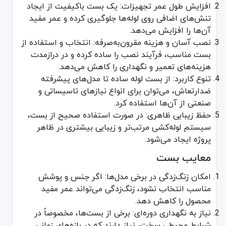
افزایش طول عمر تجهیزات: یک بست باکیفیت از ایجاد
سیستم‌های گرمایشی و سرمایشی (HVAC)
تنش‌های اضافی روی لوله‌ها جلوگیری کرده و عمر مفید
در سیستم‌های تهویه مطبوع و گرمایشی، لوله‌های مسی یا پلیمری انت
آن‌ها را افزایش می‌دهد.
برندهای سازنده بست
نصب آسان و هزینه مقرون‌به‌صرفه: انتخاب و استفاده از
بست مناسب، فرآیند نصب را ساده کرده و در درازمدت
شرکت‌های متعدد داخلی و خارجی در زمینه تولید بست فعال هستند. برخی
هزینه‌های تعمیر و نگهداری را کاهش می‌دهد.
Hilti (بین‌المللی)
تنوع کاربرد: از بست لوله ساده تا مدل‌های پیشرفته
Fischer (بین‌المللی)
ضدارتعاش، می‌توان برای انواع نیازهای تاسیساتی و
ماموت (برند داخلی)
صنعتی از آن‌ها استفاده کرد.
بست ایران (برند داخلی)
حفظ زیبایی ظاهری: در صورت استفاده صحیح از بست،
هنگام انتخاب برند، به استانداردهای رعایت‌شده، مواد اولیه مصرفی و 
سیستم لوله‌کشی مرتب‌تر و زیبایی بیشتری در ظاهر
نمایندگی و واردات بست
پروژه ایجاد می‌شود.
برخی شرکت‌های ایرانی، نمایندگی برندهای خارجی را بر عهده دارند و مح
معایب بست
جایگزین‌های بست
امکان زنگ‌زدگی در برخی مدل‌ها: اگر جنس و پوشش
مناسب انتخاب نشود، زنگ‌زدگی می‌تواند عمر مفید
در برخی کاربردهای خاص، استفاده از رزین‌های مهاری یا پشتیبان‌های سف
محصول را کاهش دهد.
نکات مهم هنگام خرید بست
نیاز به نگهداری دوره‌ای: برخی از بست‌ها، مخصوصاً در
شرایط محیطی سخت، نیاز دارند که در بازه‌های زمانی