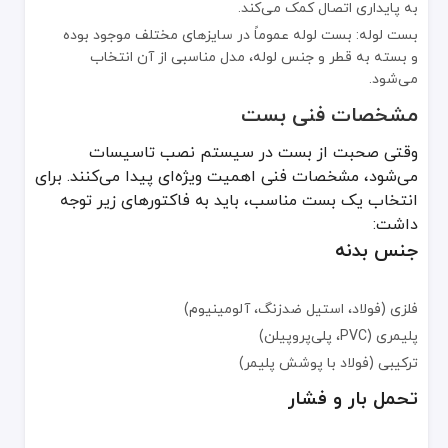
کاربرد: سیستم لوله‌کشی آب سرد و گرم خانگی، کابل‌کشی‌های ساختمان
به پایداری اتصال کمک می‌کند.
بست لوله: بست لوله عموماً در سایزهای مختلف موجود بوده
نوع بست (Clamp Type)
جنس متداول (Material)
و بسته به قطر و جنس لوله، مدل مناسبی از آن انتخاب
می‌شود.
بست ساده (عادی)
فلزی (گالوانیزه) یا پلیمری
مشخصات فنی بست
بست لوله پوش فیت
پلیمری (سازگار با لوله)
وقتی صحبت از بست در سیستم نصب تاسیسات
بست پایه‌دار فلزی
فلزی (فولاد، استیل)
می‌شود، مشخصات فنی اهمیت ویژه‌ای پیدا می‌کنند. برای
بست یکپارچه پلیمری
پلیمری (PVC, PP)
انتخاب یک بست مناسب، باید به فاکتورهای زیر توجه
داشت:
بست لرزه‌گیر (عایق‌دار)
فلزی + روکش داخلی لاستیکی
جنس بدنه
بست روکش‌دار
فلزی (گالوانیزه) + روکش کامل PVC
فلزی (فولاد، استیل ضدزنگ، آلومینیوم)
محصولات مکمل بست
پلیمری (PVC، پلی‌پروپیلن)
ترکیبی (فولاد با پوشش پلیمر)
در کنار بست، محصولات یا قطعات دیگری برای تکمیل سیستم نصب تاسیس
رول بولت و پیچ: برای ثابت کردن بست به دیوار یا سقف به پیچ‌های مخصو
تحمل بار و فشار
عایق‌های حرارتی و صوتی: در سیستم‌هایی که نیاز به کاهش صدا یا اتلا
واشرهای لاستیکی: واشرهای لاستیکی کمک می‌کنند از لغزش یا نشتی احت