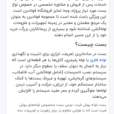
خدمات پس از فروش و مشاوره تخصصی در خصوص نوع
بست‌ها را می‌توان بر اساس نوع، جنس و کاربرد دسته‌بندی کرد. برای مثا
بست مورد نیاز پروژه، وجه تمایز فروشگاه فولادین است.
بست عادی یا ساده: برای مصارف عمومی و لوله‌های سبک.
این ویژگی باعث شده است تا مجموعه فولادین به عنوان
بست لرزه‌گیر: دارای عایق پلاستیکی یا لاستیکی برای کاهش ارتعاشات و 
یک مرجع مطمئن و معتبر در زمینه تجهیزات و ملزومات
بست روکش‌دار: مناسب برای محیط‌های مرطوب یا شرایط کاری سخت که نیا
لوله‌کشی شناخته شود و بسیاری از پیمانکاران بزرگ، خرید
بست چندتکه: در پروژه‌هایی با قطر لوله بزرگ یا شکل خاص لوله استفاد
خود را از این مسیر انجام دهند.
بست لوله پوش فیت
بست لوله پوش فیت به‌طور خاص برای لوله‌های پوش فیت طراحی شده‌اس
بست چیست؟
ویژگی کلیدی: مقاومت بالا در برابر ضربه و حرارت
بست در ساده‌ترین تعریف، ابزاری برای تثبیت و نگهداری
کاربرد: سیستم فاضلاب، سیستم آب باران
لوله‌ فلزی
یا لوله پلیمری، کابل‌ها یا هر قطعه‌ای است که
بست پایه‌دار فلزی
نیاز به اتصال به دیوار، سقف یا سطوح دیگر دارد. در
در این نوع بست، پایه‌ای فلزی وجود دارد که به سطح نصب پیچ می‌شود 
سیستم نصب تاسیسات (شامل لوله‌کشی آب، فاضلاب،
سیستم‌های گرمایشی، تهویه و غیره)، بست‌ها با کمک
ویژگی کلیدی: نصب محکم و قابل اطمینان
ساختار مستحکم خود، از لرزش، حرکت و آسیب دیدن
کاربرد: خطوط لوله با فشار بالا یا شرایط محیطی دشوار
لوله‌ها جلوگیری کرده و عمر مفید سیستم را افزایش
بست یکپارچه پلیمری
می‌دهند.
این نوع بست‌ها از مواد پلیمری یکپارچه ساخته شده‌اند که به دلیل وزن سبک، در پرو
بست لوله پوش فیت: نوعی بست مخصوص لوله‌های پوش
ویژگی کلیدی: وزن سبک و مقاومت در برابر زنگ‌زدگی
فیت است که با طراحی مقاوم در برابر رطوبت و تغییرات دما،