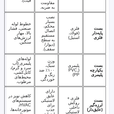
فیت).
مقاومت
به ضربه.
نصب
بسیار
خطوط لوله
محکم،
بست
فلزی
صنعتی، فشار
اتصال
پایه‌دار
(فولاد،
بالا، مهار
مستقیم
فلزی
استیل)
لرزش‌های
به سطح
سنگین.
(دیوار/
سقف).
لوله‌های
وزن
پلیمری (آب
بست
پلیمری
سبک،
سرد و گرم)،
یکپارچه
(PVC,
۱۰۰٪ ضد
کابل‌کشی،
پلیمری
PP)
زنگ و
محیط‌های
خوردگی.
مرطوب.
دارای
عایق
کاهش نویز در
فلزی +
بست
لاستیکی
سیستم‌های
روکش
لرزه‌گیر
برای
HVAC،
داخلی
(عایق‌دار)
جذب
موتورخانه‌ها،
لاستیکی