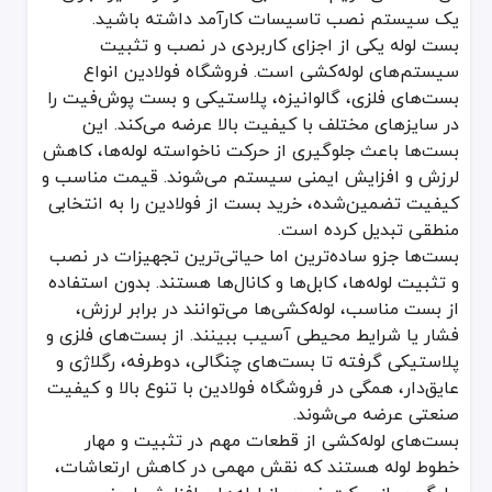
یک سیستم نصب تاسیسات کارآمد داشته باشید.
بست در ساده‌ترین تعریف، ابزاری برای تثبیت و نگهداری
لوله‌ فلزی
یا لو
بست لوله یکی از اجزای کاربردی در نصب و تثبیت
سیستم‌های لوله‌کشی است. فروشگاه فولادین انواع
بست لوله پوش فیت: نوعی بست مخصوص لوله‌های پوش فیت است که با طر
بست‌های فلزی، گالوانیزه، پلاستیکی و بست پوش‌فیت را
بست لوله: بست لوله عموماً در سایزهای مختلف موجود بوده و بسته به
در سایزهای مختلف با کیفیت بالا عرضه می‌کند. این
مشخصات فنی بست
بست‌ها باعث جلوگیری از حرکت ناخواسته لوله‌ها، کاهش
لرزش و افزایش ایمنی سیستم می‌شوند. قیمت مناسب و
وقتی صحبت از بست در سیستم نصب تاسیسات می‌شود، مشخصات فنی اهمی
کیفیت تضمین‌شده، خرید بست از فولادین را به انتخابی
جنس بدنه
منطقی تبدیل کرده است.
بست‌ها جزو ساده‌ترین اما حیاتی‌ترین تجهیزات در نصب
فلزی (فولاد، استیل ضدزنگ، آلومینیوم)
و تثبیت لوله‌ها، کابل‌ها و کانال‌ها هستند. بدون استفاده
پلیمری (PVC، پلی‌پروپیلن)
از بست مناسب، لوله‌کشی‌ها می‌توانند در برابر لرزش،
ترکیبی (فولاد با پوشش پلیمر)
فشار یا شرایط محیطی آسیب ببینند. از بست‌های فلزی و
پلاستیکی گرفته تا بست‌های چنگالی، دوطرفه، رگلاژی و
تحمل بار و فشار
عایق‌دار، همگی در فروشگاه فولادین با تنوع بالا و کیفیت
صنعتی عرضه می‌شوند.
بست‌های سنگین برای لوله‌های قطور و فشار بالا
بست‌های لوله‌کشی از قطعات مهم در تثبیت و مهار
خطوط لوله هستند که نقش مهمی در کاهش ارتعاشات،
بست‌های سبک برای لوله‌های با ضخامت کم یا کابل‌کشی‌های سبک