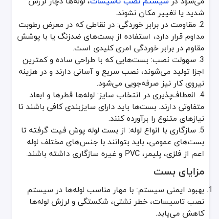
می‌شود در
سیستم نصب تاسیسات
، لوله‌ها دچار لرزش
پیچ و مهره: برای بستن قطعات به یکدیگر و اتصال کامل بست به سطح.
شدید یا تغییر مکان نشوند.
طریقه ساخت بست
2. مقاومت در برابر خوردگی: در نقاطی که در معرض رطوبت
مداوم قرار دارد، استفاده از بست‌های ضدزنگ یا با پوشش
خط تولید بست‌ها بسته به جنس آن‌ها متفاوت است اما به طور کلی شا
مقاوم در برابر خوردگی امری کلیدی است.
برش مواد اولیه: ورق‌های فلزی یا پلیمری در ابعاد و ضخامت مناسب برش
شکل‌دهی: ورق‌ها توسط قالب‌ها و پرس‌های صنعتی شکل بست به خود می
3. سهولت نصب: بست‌هایی که با طراحی ساده و کمترین
جوشکاری یا اتصال قطعات: در مدل‌های چندتکه، قطعات توسط روش‌های
اجزا تولید می‌شوند، نصب سریع و آسانی دارند و در هزینه
آبکاری یا پوشش‌دهی: برای افزایش مقاومت در برابر زنگ‌زدگی، قطعات فل
نیروی کار نیز صرفه‌جویی می‌شود.
کنترل کیفیت: محصول نهایی از نظر ابعاد، ضخامت پوشش و عملکرد بررس
4. انعطاف‌پذیری در انتخاب سایز: لوله‌ها قطرها و ابعاد
موارد مصرف و کاربردهای بست
متفاوتی دارند. بست‌ها باید دارای سایزبندی کافی باشند تا
نیازهای متنوع را برآورده کنند.
سیستم‌های لوله‌کشی آب و فاضلاب: از جمله سیستم فاضلاب پوش فیت 
5. سازگاری با انواع لوله: از بست لوله پوش فیت گرفته تا
سیستم‌های گرمایشی و سرمایشی: بست برای تثبیت رادیاتورها، مبدل‌های
بست‌های عمومی، باید بتوانند با جنس‌های مختلف لوله
اعم از فلزی، پلیمر، PVC و غیره سازگاری داشته باشند.
تاسیسات برق و مخابرات: جهت نگه‌داشتن کابل‌ها و تابلوهای برق.
صنایع خودروسازی و ماشین‌آلات: برای کنترل لرزش قطعات متحرک.
مزایای بست
تاسیسات ساختمانی
بهبود ایمنی سیستم: با مهار مناسب لوله‌ها در سیستم
بست‌ها بخش مهمی از سیستم لوله‌کشی ساختمان اعم از تأمین آب مصرف
نصب تاسیسات، خطر نشتی، شکستگی و لرزش لوله‌ها
خطوط صنعتی و کارخانه‌ها
کاهش می‌یابد.
در کارخانه‌ها، به‌خصوص صنایع شیمیایی و پتروشیمی که خطوط لوله با 