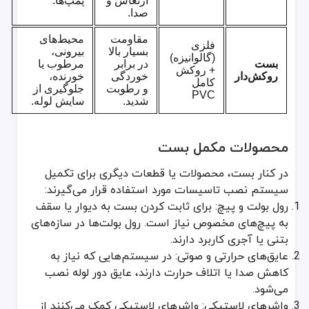
ارتعاش و
پمپ‌ها.
صدا.
مقاومت
محیط‌های
فلزی
بسیار بالا
بیرونی،
(گالوانیزه)
بست
در برابر
مرطوب یا
+ روکش
روکش‌دار
خوردگی
خورنده،
کامل
و رطوبت
جلوگیری از
PVC
شدید.
سایش لوله.
محصولات مکمل بست
در کنار بست، محصولات یا قطعات دیگری برای تکمیل
سیستم نصب تاسیسات مورد استفاده قرار می‌گیرند:
رول بولت و پیچ: برای ثابت کردن بست به دیوار یا سقف
به پیچ‌های مخصوص نیاز است. رول بولت‌ها در سازه‌های
بتنی یا آجری کاربرد دارند.
عایق‌های حرارتی و صوتی: در سیستم‌هایی که نیاز به
کاهش صدا یا اتلاف حرارت دارند، عایق دور لوله نصب
می‌شود.
واشرهای لاستیکی: واشرهای لاستیکی کمک می‌کنند از