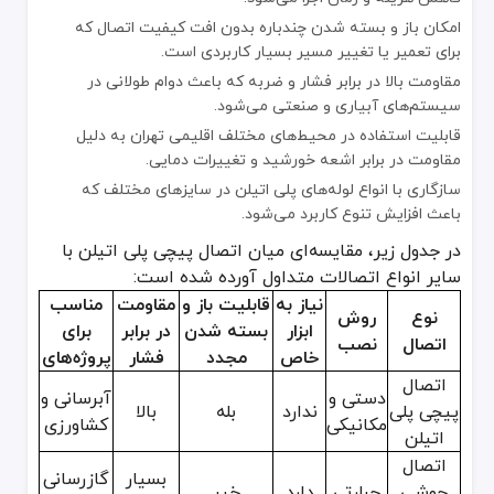
جنس مواد اولیه بدنه و بوش داخلی اتصال که تعیین‌کننده مقاومت مکان
امکان باز و بسته شدن چندباره بدون افت کیفیت اتصال که
سایز و نوع رزوه که بر میزان مصرف مواد اولیه تأثیر دارد.
برای تعمیر یا تغییر مسیر بسیار کاربردی است.
کیفیت اورینگ آب‌بندی که نقش کلیدی در جلوگیری از نشتی دارد.
مقاومت بالا در برابر فشار و ضربه که باعث دوام طولانی در
سیستم‌های آبیاری و صنعتی می‌شود.
استاندارد تولید و برند عرضه‌کننده که در فروشگاه‌های معتبر تهران با گار
قابلیت استفاده در محیط‌های مختلف اقلیمی تهران به دلیل
تکنولوژی تولید و روش قالب‌گیری مورد استفاده که در دوام نهایی تأثیر
مقاومت در برابر اشعه خورشید و تغییرات دمایی.
اتصال پیچی پلی اتیلن به دلیل ساختار ساده، نصب سریع و قابلیت باز 
سازگاری با انواع لوله‌های پلی اتیلن در سایزهای مختلف که
باعث افزایش تنوع کاربرد می‌شود.
در جدول زیر، مقایسه‌ای میان اتصال پیچی پلی اتیلن با
سایر انواع اتصالات متداول آورده شده است:
نیاز به
قابلیت باز و
مقاومت
مناسب
نوع
روش
ابزار
بسته شدن
در برابر
برای
اتصال
نصب
خاص
مجدد
فشار
پروژه‌های
اتصال
دستی و
آبرسانی و
پیچی پلی
ندارد
بله
بالا
مکانیکی
کشاورزی
اتیلن
اتصال
بسیار
گازرسانی
جوشی
حرارتی
دارد
خیر