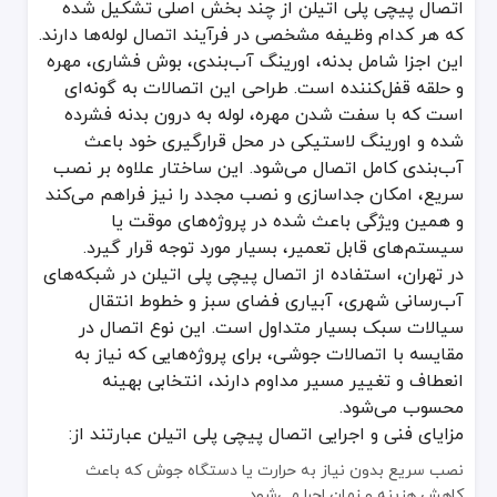
اتصال پیچی پلی اتیلن از چند بخش اصلی تشکیل شده
توجه به سایز و نوع لوله اتصالات پلی اتیلن مورد استفاده تا اتصال کام
که هر کدام وظیفه مشخصی در فرآیند اتصال لوله‌ها دارند.
این اجزا شامل بدنه، اورینگ آب‌بندی، بوش فشاری، مهره
بررسی کیفیت اورینگ و رزوه داخلی مهره اتصال که وظیفه آب‌بندی دقیق 
و حلقه قفل‌کننده است. طراحی این اتصالات به گونه‌ای
انتخاب اتصالات از برندهای معتبر با تأییدیه استاندارد که کیفیت فشاری ب
است که با سفت شدن مهره، لوله به درون بدنه فشرده
مقایسه برندها از نظر دوام، طراحی و نوع متریال در فروشگاه‌های معتبر ته
شده و اورینگ لاستیکی در محل قرارگیری خود باعث
در نظر گرفتن شرایط کاری سیستم از نظر فشار و دمای سیال برای انتخ
آب‌بندی کامل اتصال می‌شود. این ساختار علاوه بر نصب
همچنین رعایت چند نکته در هنگام نصب، تأثیر زیادی در دوام و عملکرد
سریع، امکان جداسازی و نصب مجدد را نیز فراهم می‌کند
و همین ویژگی باعث شده در پروژه‌های موقت یا
برش دقیق و صاف انتهای لوله قبل از نصب اتصال تا آب‌بندی به‌درستی ا
سیستم‌های قابل تعمیر، بسیار مورد توجه قرار گیرد.
استفاده از روان‌کننده مناسب هنگام جاگذاری لوله در بدنه اتصال برای ج
در تهران، استفاده از اتصال پیچی پلی اتیلن در شبکه‌های
سفت کردن مهره‌ها به میزان کافی و نه بیش از حد تا از ترک خوردن بدن
آب‌رسانی شهری، آبیاری فضای سبز و خطوط انتقال
بازرسی دوره‌ای از اتصال‌ها در سیستم‌های پر فشار به‌ویژه در مناطق صنع
سیالات سبک بسیار متداول است. این نوع اتصال در
با رعایت این موارد، اتصال پیچی پلی اتیلن می‌تواند سال‌ها بدون نیاز
مقایسه با اتصالات جوشی، برای پروژه‌هایی که نیاز به
انعطاف و تغییر مسیر مداوم دارند، انتخابی بهینه
بررسی عوامل تأثیرگذار بر قیمت اتصال پیچی پلی ات
محسوب می‌شود.
قیمت اتصال پیچی پلی اتیلن در بازار تهران بر اساس نوع متریال، سایز، 
مزایای فنی و اجرایی اتصال پیچی پلی اتیلن عبارتند از:
در بازار تهران، برندهای مختلفی از اتصال پیچی پلی اتیلن عرضه می‌شود
نصب سریع بدون نیاز به حرارت یا دستگاه جوش که باعث
عوامل مهم مؤثر بر قیمت در بازار عبارتند از:
کاهش هزینه و زمان اجرا می‌شود.