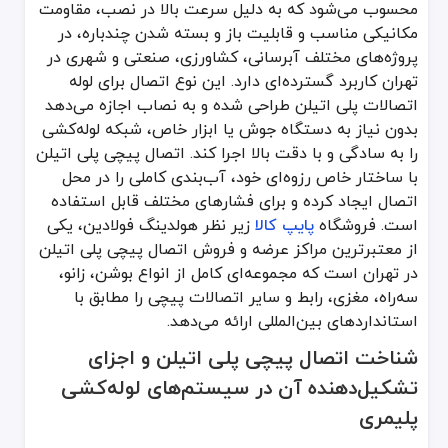
محسوب می‌شود که به دلیل سرعت بالا در نصب، مقاومت
مزایای فنی و اجرایی اتصال پیچی پلی اتیلن عبارتند از:
مکانیکی مناسب و قابلیت باز و بسته شدن چندباره، در
نصب سریع بدون نیاز به حرارت یا دستگاه جوش که باعث کاهش هزینه و
پروژه‌های مختلف آبرسانی، کشاورزی، صنعتی و شهری در
امکان باز و بسته شدن چندباره بدون افت کیفیت اتصال که برای تعمیر ی
تهران کاربرد گسترده‌ای دارد. این نوع اتصال برای لوله
اتصالات پلی اتیلن طراحی شده و به نصاب اجازه می‌دهد
مقاومت بالا در برابر فشار و ضربه که باعث دوام طولانی در سیستم‌های 
بدون نیاز به دستگاه جوش یا ابزار خاص، شبکه لوله‌کشی
قابلیت استفاده در محیط‌های مختلف اقلیمی تهران به دلیل مقاومت در ب
را به سادگی و با دقت بالا اجرا کند. اتصال پیچی پلی اتیلن
سازگاری با انواع لوله‌های پلی اتیلن در سایزهای مختلف که باعث افزایش
با ساختار خاص رزوه‌ای خود، آب‌بندی کاملی را در محل
در جدول زیر، مقایسه‌ای میان اتصال پیچی پلی اتیلن با سایر انواع اتص
اتصال ایجاد کرده و برای فشارهای مختلف قابل استفاده
نوع اتصال
روش نصب
نیاز به ابزار خاص
قابلیت باز 
است. فروشگاه
پایپ کالا
زیر نظر هولدینگ فولادین، یکی
اتصال پیچی پلی اتیلن
دستی و مکانیکی
ندارد
از معتبرترین مراکز عرضه و فروش اتصال پیچی پلی اتیلن
در تهران است که مجموعه‌ای کامل از انواع بوشن، زانو،
اتصال جوشی پلی اتیلن
حرارتی
دارد
سه‌راه، مغزی، رابط و سایر اتصالات پیچی را مطابق با
استانداردهای بین‌المللی ارائه می‌دهد.
اتصال رزوه‌ای فلزی
دستی با آچار
دارد
شناخت اتصال پیچی پلی اتیلن و اجزای
نکات کلیدی در خرید، نصب و نگهداری اتصال پیچی
تشکیل‌دهنده آن در سیستم‌های لوله‌کشی
پلیمری
در هنگام خرید اتصال پیچی پلی اتیلن، بررسی کیفیت متریال و طراحی رزوه
نکات مهمی که هنگام خرید باید در نظر گرفته شوند عبارتند از: