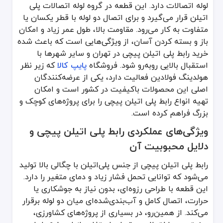
مقاومت در برابر ضربه و فشار بالا
لوله اتصالات دارد. این قطعه در گروه لوله اتصالات پلی
رابط‌های پلی اتیلن پیچی به‌گونه‌ای ساخته می‌شوند که بتوانند فشار
اتیلن قرار می‌گیرد و برای اتصال دو لوله با قطر یکسان یا
عدم نیاز به ابزار پیچیده برای نصب
متفاوت به کار می‌رود. مقاومت بالا، طول عمر زیاد و امکان
برای اتصال این رابط‌ها تنها یک آچار ساده کافی است و نیازی به دس
باز و بسته کردن آسان، از ویژگی‌هایی است که باعث شده
قابلیت استفاده مجدد و تعویض آسان
خرید رابط پلی اتیلن پیچی در تهران و سایر شهرها با
طراحی پیچی این محصول باعث می‌شود بتوان آن را بارها باز و بسته کرد
استقبال بالایی روبه‌رو شود. فروشگاه
پایپ کالا
که زیر نظر
مقاومت شیمیایی بالا در برابر مواد خورنده
هولدینگ فولادین فعالیت دارد، یکی از عرضه‌کنندگان
پلی‌اتیلن ماده‌ای خنثی است و با اغلب مواد شیمیایی واکنش نمی‌دهد، بنا
اصلی این محصولات باکیفیت در کشور است و امکان
تهیه انواع رابط پلی اتیلن پیچی را برای پروژه‌های کوچک و
وزن کم و سهولت حمل‌ونقل
وزن پایین باعث می‌شود نصب رابط‌ها در پروژه‌های بزرگ راحت‌تر باشد
بزرگ فراهم کرده است.
جدول زیر مقایسه‌ای بین رابط پلی اتیلن پیچی و چند نوع اتصال دیگر ارا
ویژگی‌های عملکردی رابط پلی اتیلن پیچی و
ویژگی‌ها
رابط پلی اتیلن پیچی
اتصال جوشی پلی اتیلن
را
دلایل محبوبیت آن
روش نصب
پیچی بدون حرارت
با دستگاه جوش
ر
رابط پلی اتیلن پیچی از جنس پلی‌اتیلن با چگالی بالا تولید
سرعت نصب
سریع
کندتر
می‌شود که توانایی تحمل فشار زیاد و دمای متغیر را دارد.
نیاز به ابزار خاص
ندارد
دارد
این قطعه با طراحی رزوه‌ای، بدون نیاز به جوشکاری یا
مقاومت در برابر خوردگی
بسیار بالا
بالا
حرارت، اتصال کامل و آب‌بندی‌شده‌ای میان دو لوله برقرار
وزن
سبک
سبک
می‌کند. از همین‌رو، در بسیاری از پروژه‌های کشاورزی،