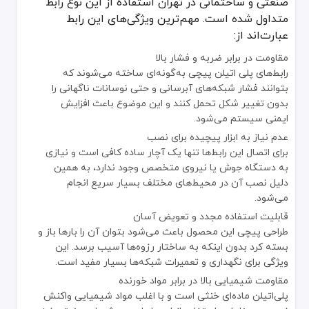
صنعتی و ساختمانی در تهران استفاده از این نوع رابط
قابلیت باز کردن مجدد
دارد
ندارد
د
متداول شده است. مهم‌ترین ویژگی‌های این رابط
نکات کلیدی در خرید رابط پلی اتیلن پیچی در تهرا
عبارت‌اند از:
مقاومت در برابر ضربه و فشار بالا
برای خرید رابط پلی اتیلن پیچی باید چند نکته مهم را در نظر گرفت تا مح
رابط‌های پلی اتیلن پیچی به‌گونه‌ای ساخته می‌شوند که
جنس بدنه و کیفیت رزوه‌ها
بتوانند فشار شبکه‌های آبرسانی و حتی نوسانات ناگهانی را
بدنه باید از پلی‌اتیلن خالص و مقاوم ساخته شده باشد تا در برابر فشار 
بدون تغییر شکل تحمل کنند و این موضوع باعث افزایش
کیفیت اورینگ داخلی
ایمنی سیستم می‌شود.
این بخش مسئول آب‌بندی کامل اتصال است، پس باید از لاستیک باکیفیت 
عدم نیاز به ابزار پیچیده برای نصب
برند معتبر و دارای استاندارد
برای اتصال این رابط‌ها تنها یک آچار ساده کافی است و نیازی
انتخاب برندهای معتبر داخلی و خارجی باعث اطمینان از کیفیت ساخت، 
به دستگاه جوش یا نیروی متخصص وجود ندارد، به همین
تناسب قطر رابط با قطر لوله‌ها
دلیل نصب آن در محیط‌های مختلف بسیار سریع انجام
انتخاب نادرست قطر باعث نشت یا شکست در هنگام بستن اتصال می‌شود
می‌شود.
نوع کاربرد پروژه
قابلیت استفاده مجدد و تعویض آسان
در سیستم‌های آبیاری کشاورزی معمولاً از رابط‌های سبک‌تر استفاده می‌
طراحی پیچی این محصول باعث می‌شود بتوان آن را بارها باز و
بسته کرد بدون اینکه به ساختار رزوه‌ها آسیب برسد. این
در تهران با وجود فروشگاه‌های متعدد، خرید رابط پلی اتیلن پیچی از مر
ویژگی برای نگهداری و تعمیرات شبکه‌ها بسیار مفید است.
موارد استفاده گسترده رابط پلی اتیلن پیچی و مزا
مقاومت شیمیایی بالا در برابر مواد خورنده
پلی‌اتیلن ماده‌ای خنثی است و با اغلب مواد شیمیایی واکنش
کاربرد رابط پلی اتیلن پیچی تنها محدود به انتقال آب نیست بلکه در سیس