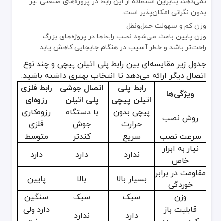
نمی‌دهد، بنابراین استفاده از این رابط در پروژه‌های صنعتی نیز
در سیستم‌های آبیاری کشاورزی
بدون نگرانی امکان‌پذیر است.
کشاورزان برای اتصال سریع لوله‌های آبیاری قطره‌ای یا بارانی از این را
وزن کم و سهولت حمل‌ونقل
در تاسیسات شهری تهران
وزن پایین باعث می‌شود نصب رابط‌ها در پروژه‌های بزرگ
شهرداری‌ها و پیمانکاران برای تعمیر یا گسترش شبکه‌های انتقال آب و فا
راحت‌تر باشد و خطر آسیب در هنگام جابجایی کاهش یابد.
در صنایع و کارخانجات سبک
جدول زیر مقایسه‌ای بین رابط پلی اتیلن پیچی و چند نوع
در انتقال مواد غیراسیدی و سیالات صنعتی، این اتصالات مقاومت بالا
اتصال دیگر ارائه می‌دهد تا انتخاب بهتری داشته باشید:
در پروژه‌های ساختمانی موقت
رابط پلی
اتصال جوشی
رابط فلزی
ویژگی‌ها
هنگام تست یا انتقال موقت آب در ساختمان‌ها، رابط پیچی پلی اتیلن به
اتیلن پیچی
پلی اتیلن
رزوه‌ای
در مجموع، مقاومت در برابر زنگ‌زدگی، طول عمر بالا، سهولت نصب و مقر
پیچی بدون
با دستگاه
رزوه‌کاری
روش نصب
حرارت
جوش
فلزی
سرعت نصب
سریع
کندتر
متوسط
نیاز به ابزار
ندارد
دارد
دارد
خاص
مقاومت در برابر
بسیار بالا
بالا
پایین
خوردگی
وزن
سبک
سبک
سنگین
قابلیت باز
دارد ولی
دارد
ندارد