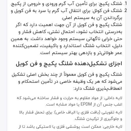
آماده‌سازی قطعات: ابتدا دستگاه پکیج یا فن کویل را خاموش کرده و ا
شلنگ پکیج: برای تأمین آب گرم ورودی و خروجی از پکیج.
بررسی سلامت شلنگ: شلنگ را از نظر ظاهری بررسی کرده و اطمینان حاصل
شلنگ فن کوئل: برای انتقال آب گرم یا سرد به فن کویل و
اتصال به خروجی و ورودی: شلنگ پکیج و فن کویل را به خروجی آب گرم و
برگرداندن آن به سیستم اصلی.
استفاده از نوار تفلون یا واشر لاستیکی: برای اتصال آب‌بندی بهتر است حت
شلنگ پکیج و فن کویل از آن جهت اهمیت دارد که اگر
تست فشار: بعد از نصب، جریان آب را باز کنید و سیستم را برای دقایقی 
به‌درستی انتخاب نشود، احتمال نشتی، کاهش فشار و
مراقبت و نگهداری از شلنگ پکیج و فن کویل
حتی خرابی ناگهانی سیستم وجود خواهد داشت. به همین
دلیل، انتخاب شلنگ استاندارد و باکیفیت، تضمین‌کننده
بازدید دوره‌ای: حداقل هر شش ماه یک‌بار اتصالات و سطح شلنگ را برای 
عمر طولانی‌تر و بازدهی بهتر سیستم است.
کنترل رسوب و املاح آب: املاح موجود در آب می‌تواند در طولانی‌مدت
عدم فشار بیش از حد روی شلنگ: خم‌شدگی بیش از حد شلنگ یا کشید
اجزای تشکیل‌دهنده شلنگ پکیج و فن کویل
تعویض به‌موقع: اگر شلنگ علائم فرسودگی یا زنگ‌زدگی نشان داد، هرچه 
شلنگ پکیج و فن کویل معمولاً از چند بخش اصلی تشکیل
تفاوت شلنگ پکیج و فن کوئل با شلنگ پیسوار
می‌شود که هر یک وظیفه خاصی در تأمین استحکام و
انعطاف‌پذیری شلنگ دارد:
شلنگ پیسوار و شلنگ پکیج و فن کویل هر دو برای انتقال آب طراحی شده‌
لایه داخلی: از مواد مقاوم به حرارت و فشار ساخته می‌شود که
نکات ایمنی در استفاده از شلنگ پکیج و فن کویل
اغلب جنس آن از EPDM یا مواد مشابه است.
همیشه در هنگام کار با دستگاه پکیج، جریان برق و گاز را قطع کنید.
لایه تقویتی (بافت فلزی یا الیاف خاص): برای تحمل فشار بالا
اطمینان حاصل کنید که فشار آب در محدوده مجاز شلنگ باشد.
و جلوگیری از ترکیدن شلنگ.
از ابزار مناسب برای محکم کردن سرشلنگ‌ها استفاده کنید تا به رزوه‌ها و 
لایه خارجی: ممکن است پوششی فلزی یا لاستیکی باشد تا از