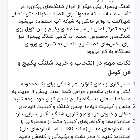
شلنگ پیسوار یکی دیگر از انواع شلنگ‌های پرکاربرد در
در صورت مشاهده زنگ‌زدگی، شلنگ را سریعاً تعویض کنید تا نشتی جدی 
تأسیسات است که معمولاً برای اتصالات کوتاه مثل اتصال
نکات مهم در خرید از فروشگاه‌های معتبر
شیرآلات یا لوازم خانگی به شبکه آب استفاده می‌شود.
اگرچه تمرکز اصلی در سیستم‌های پکیج و فن کویل روی
بررسی برند و استانداردها: حتماً محصولاتی را خریداری کنید که نام برند 
شلنگ‌های مخصوص است، اما گاهی شلنگ پیسوار نیز
ضمانت و خدمات پس از فروش: اغلب شلنگ‌های باکیفیت ضمانت دارند؛ 
برای بخش‌های کم‌فشار یا اتصال به شیرهای ورودی
مشاوره با کارشناس فنی: پیش از خرید شلنگ پکیج و فن کویل، با یک نص
دستگاه به کار می‌رود.
قیمت شلنگ پکیج و فن‌کویل بر اساس جنس بدنه (استیل بافته‌شده، پلاستی
نکات مهم در انتخاب و خرید شلنگ پکیج و
شلنگ پکیج و فن کویل نقش حیاتی در حفظ کارایی و ایمنی سیستم‌های 
قیمت شلنگ پکیج و فن کویل بر اساس جنس شلنگ (استنلس استیل یا روکش‌
فن کویل
برای خرید انواع
لوله و اتصالات
و انواع شلنگ پکیج و فن کوئل با کارشنا
فشار کاری و دمای کارکرد: هر شلنگی برای یک محدوده
فشار و دمای مشخص طراحی شده است. پیش از خرید، به
مشخصات فنی دستگاه پکیج یا فن کویل خود توجه کنید.
جنس و کیفیت لایه‌ها: جنس شلنگ و کیفیت لایه‌های
داخلی و خارجی در دوام و کارایی شلنگ تأثیر بسزایی دارد.
استانداردها و گواهی‌های کیفی: حتماً از محصولاتی با
استانداردهای معتبر (مانند ISO یا استانداردهای ملی)
استفاده کنید تا خطر نشت و ترکیدگی را کاهش دهید.