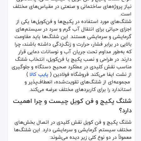
این ساختار چندلایه باعث می‌شود شلنگ پکیج و فن کویل بتواند در براب
نیاز پروژه‌های ساختمانی و صنعتی در مقیاس‌های مختلف
است.
انواع شلنگ پکیج و فن کویل بر اساس جنس و کارب
شلنگ‌های مورد استفاده در پکیج‌ها و فن‌کویل‌ها یکی از
اجزای حیاتی برای انتقال آب گرم و سرد در سیستم‌های
شلنگ‌های فلزی با روکش استیل
گرمایشی و سرمایشی هستند. این شلنگ‌ها باید مقاومت
شلنگ فلزی استیل به دلیل مقاومت بالا در برابر خوردگی و فشار، یکی از پ
بالایی در برابر فشار، حرارت و زنگ‌زدگی داشته باشند، چرا
شلنگ فن کوئل با بافت الیاف
که به‌طور مداوم تحت جریان آب و نوسانات دمایی قرار
در برخی سیستم‌ها که فشار آب خیلی بالا نیست، از شلنگ‌های با بافت ال
دارند. در طراحی و نصب پکیج یا فن‌کویل، انتخاب شلنگ
شلنگ پیسوار
مناسب نقش کلیدی در عملکرد صحیح دستگاه و جلوگیری
شلنگ پیسوار یکی دیگر از انواع شلنگ‌های پرکاربرد در تأسیسات است ک
از نشت ایفا می‌کند. فروشگاه فولادین (
پایپ کالا
)
نکات مهم در انتخاب و خرید شلنگ پکیج و فن کو
مجموعه‌ای از شلنگ‌های تقویت‌شده، انعطاف‌پذیر و
استاندارد را برای کاربردهای مختلف عرضه می‌کند.
فشار کاری و دمای کارکرد: هر شلنگی برای یک محدوده فشار و دمای م
جنس و کیفیت لایه‌ها: جنس شلنگ و کیفیت لایه‌های داخلی و خارجی در دو
شلنگ پکیج و فن کویل چیست و چرا اهمیت
استانداردها و گواهی‌های کیفی: حتماً از محصولاتی با استانداردهای معتبر (مانند ISO یا استانداردهای ملی) استفاده کنید تا خطر نشت و ترکید
دارد؟
طول و سایز مناسب: طول و قطر شلنگ باید با نیاز دستگاه و فاصله میان
اتصالات و سرشلنگ‌ها: دقت کنید که سرشلنگ‌ها با جنس بدنه و مهره‌های 
شلنگ پکیج و فن کویل نقش کلیدی در اتصال بخش‌های
روش نصب صحیح شلنگ پکیج و فن کویل
مختلف سیستم گرمایشی و سرمایشی دارد. این شلنگ‌ها
معمولاً در دو نوع کلی زیر دیده می‌شوند: