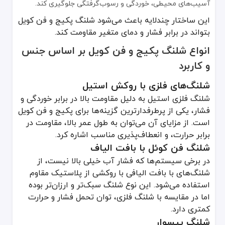
آسیب‌های محیطی، خوردگی و رسوب‌گرفتگی جلوگیری کند.
هنگام نشتی یا خرابی، حتماً با تعمیرکار مجاز تماس بگیرید و از تعمیر خو
این ساختار چندلایه باعث می‌شود شلنگ پکیج و فن کویل
راهنمای رفع مشکلات رایج شلنگ پکیج و فن کویل
بتواند در برابر فشار و دمای متغیر مقاومت کند.
در فرآیند استفاده از شلنگ پکیج و فن کویل، ممکن است با مشکلات رایجی
انواع شلنگ پکیج و فن کویل بر اساس جنس
نشتی و چکه کردن شلنگ
و کاربرد
بررسی کنید آیا واشر یا نوار تفلون به‌درستی استفاده شده است.
شلنگ‌های فلزی با روکش استیل
پیچ و مهره اتصالات را با آچار مناسب سفت کنید اما از فشار بیش‌ازحد خ
شلنگ فلزی استیل به دلیل مقاومت بالا در برابر خوردگی و
در صورت خرابی شلنگ، آن را تعویض کنید.
فشار، یکی از پرطرفدارترین گزینه‌ها برای پکیج و فن کویل
است. از مزایای آن می‌توان به طول عمر بالا، مقاومت در
کاهش فشار آب در پکیج یا فن کویل
برابر حرارت، و انعطاف‌پذیری مناسب اشاره کرد.
شلنگ فن کوئل با بافت الیاف
رسوب‌گرفتگی شلنگ یا اتصالات را بررسی کنید.
در برخی سیستم‌ها که فشار آب خیلی بالا نیست، از
اگر رسوب جدی باشد، از دستگاه‌های رسوب‌گیر یا مواد جرم‌گیر مناسب ا
شلنگ‌های با بافت الیافی با روکشی از پلاستیک مقاوم
افت فشار شبکه آب شهری نیز می‌تواند عامل دیگری باشد.
استفاده می‌شود. این نوع شلنگ سبک‌تر و ارزان‌تر بوده
تغییر رنگ یا زنگ‌زدگی شلنگ
اما در مقایسه با شلنگ فلزی، توان تحمل فشار و حرارت
کمتری دارد.
شلنگ پیسوار
استفاده از شلنگ با روکش فلزی استیل ضدزنگ می‌تواند راهکار مناسبی 