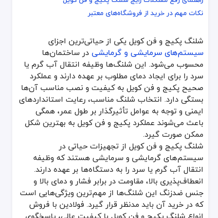
راهنمای رفع مشکلات رایج شلنگ پکیج و فن کویل
نکات مهم در خرید از فروشگاه‌های معتبر
نکات مهم در خرید از فروشگاه‌های معتبر
شلنگ پکیج و فن کویل یکی از حیاتی‌ترین اجزای
شلنگ پکیج و فن کویل یکی از حیاتی‌ترین اجزای
سیستم‌های سرمایشی 
سیستم‌های سرمایشی و گرمایشی
در ساختمان‌ها
شلنگ پکیج و فن کویل از تجهیزات حیاتی در سیستم‌های گرمایشی و سرمای
محسوب می‌شود. این شلنگ‌ها وظیفه انتقال آب گرم یا
شلنگ‌های مورد استفاده در پکیج‌ها و فن‌کویل‌ها یکی از اجزای حیاتی 
سرد را برای ایجاد دمای مطلوب بر عهده دارند و عملکرد
شلنگ پکیج و فن کویل چیست و چرا اهمیت دارد؟
صحیح پکیج و فن کویل به کیفیت و نصب مناسب آن‌ها
بستگی دارد. انتخاب شلنگ مناسب، رعایت استانداردهای
شلنگ پکیج و فن کویل نقش کلیدی در اتصال بخش‌های مختلف سیستم گرم
ایمنی و توجه به عوامل تأثیرگذار بر طول عمر، همگی
شلنگ پکیج: برای تأمین آب گرم ورودی و خروجی از پکیج.
باعث می‌شوند عملکرد پکیج و فن کویل به بهترین شکل
شلنگ فن کوئل: برای انتقال آب گرم یا سرد به فن کویل و برگرداندن آن
شلنگ پکیج و فن کویل از آن جهت اهمیت دارد که اگر به‌درستی انتخاب
ممکن صورت گیرد.
شلنگ پکیج و فن کویل از تجهیزات حیاتی در
اجزای تشکیل‌دهنده شلنگ پکیج و فن کویل
سیستم‌های گرمایشی و سرمایشی هستند که وظیفه
انتقال آب گرم یا سرد را به دستگاه‌ها بر عهده دارند.
شلنگ پکیج و فن کویل معمولاً از چند بخش اصلی تشکیل می‌شود که هر
انعطاف‌پذیری بالا، مقاومت در برابر فشار و دمای بالا و
لایه داخلی: از مواد مقاوم به حرارت و فشار ساخته می‌شود که اغلب جنس آن از EPDM یا مواد 
جنس ضدزنگ این شلنگ‌ها از مهم‌ترین ویژگی‌هایی است
لایه تقویتی (بافت فلزی یا الیاف خاص): برای تحمل فشار بالا و جلوگیری
که در خرید آن باید مدنظر قرار گیرد. فولادین با فروش
لایه خارجی: ممکن است پوششی فلزی یا لاستیکی باشد تا از آسیب‌های
انواع شلنگ پکیج و فن کویل با کیفیت عالی، پاسخگوی