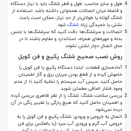
طول و سایز مناسب: طول و قطر شلنگ باید با نیاز دستگاه
و فاصله میان اتصالات همخوانی داشته باشد. استفاده از
شلنگ کوتاه یا طولانی‌تر از حد نیاز، ممکن است باعث
نشتی یا خمیدگی زیاد
شلنگ
شود.
اتصالات و سرشلنگ‌ها: دقت کنید که سرشلنگ‌ها با جنس
بدنه و مهره‌های همراه، استاندارد و مقاوم باشند تا در
محل اتصال دچار نشتی نشوند.
روش نصب صحیح شلنگ پکیج و فن کویل
آماده‌سازی قطعات: ابتدا دستگاه پکیج یا فن کویل را
خاموش کرده و از قطع بودن جریان برق و گاز اطمینان
حاصل کنید. سپس آب سیستم را تخلیه کنید تا از عدم
وجود فشار اضافی مطمئن شوید.
بررسی سلامت شلنگ: شلنگ را از نظر ظاهری بررسی کرده
و اطمینان حاصل کنید که هیچ پارگی یا تغییر رنگی در آن
دیده نمی‌شود.
اتصال به خروجی و ورودی: شلنگ پکیج و فن کویل را به
خروجی آب گرم و ورودی آب سرد (یا بالعکس برای فن
کویل بسته به طراحی) وصل کنید و اتصالات را با آچار