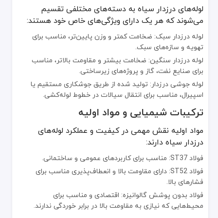
لوله‌های درزدار سیاه به دسته‌های مختلفی تقسیم
کاربردهای صنعتی و ساختمانی
می‌شوند که هر یک دارای ویژگی‌های خاص خود هستند:
سیستم‌های لوله‌کشی آب و گاز.
لوله درزدار سبک: ضخامت کمتر و وزن پایین‌تر، مناسب برای
سازه‌های فلزی و پروژه‌های عمرانی.
تهویه و سازه‌های سبک.
تولید قطعات صنعتی و مکانیکی.
لوله درزدار سنگین: ضخامت بیشتر و مقاومت بالاتر، مناسب
سیستم‌های گرمایشی و تأسیساتی.
برای صنایع نفت، گاز و پروژه‌های زیرساختی.
لوله جوشی درزدار: تولید شده از طریق جوشکاری مستقیم یا
مزایا و محدودیت‌های لوله درزدار سیاه
اسپیرال، مناسب برای انتقال سیالات در خطوط لوله‌کشی.
مزایا
ترکیبات شیمیایی و مواد اولیه
قیمت اقتصادی نسبت به لوله‌های بدون درز.
مواد اولیه نقش مهمی در کیفیت و عملکرد لوله‌های
قابلیت تولید در ابعاد و ضخامت‌های متنوع.
درزدار سیاه دارند:
سهولت در نصب، برش و جوشکاری.
فولاد ST37: مناسب برای کاربردهای عمومی و ساختمانی.
محدودیت‌ها
فولاد ST52: دارای مقاومت بالا و انعطاف‌پذیری مناسب برای
فشارهای بالا.
حساسیت به خوردگی در مقایسه با
لوله‌های گالوانیزه
.
فولاد بدون پوشش گالوانیزه: اقتصادی و مناسب برای
استحکام مکانیکی پایین‌تر نسبت به لوله‌های بدون درز.
محیط‌هایی که نیازی به مقاومت بالا در برابر خوردگی ندارند.
مقایسه با دیگر انواع لوله‌ها