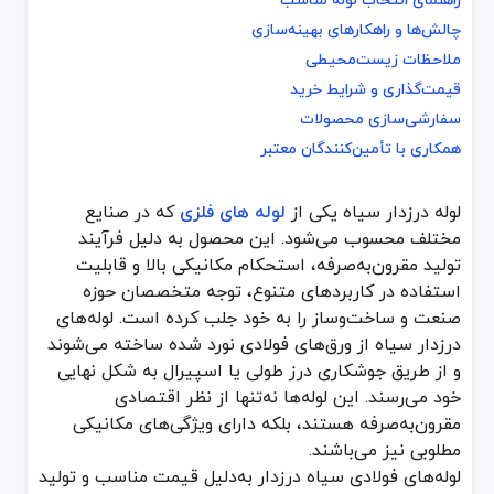
راهنمای انتخاب لوله مناسب
چالش‌ها و راهکارهای بهینه‌سازی
چالش‌ها و راهکارهای بهینه‌سازی
ملاحظات زیست‌محیطی
ملاحظات زیست‌محیطی
قیمت‌گذاری و شرایط خرید
قیمت‌گذاری و شرایط خرید
سفارشی‌سازی محصولات
سفارشی‌سازی محصولات
همکاری با تأمین‌کنندگان معتبر
همکاری با تأمین‌کنندگان معتبر
لوله درزدار سیاه یکی از
لوله های فلزی
که در صنایع
لوله درزدار سیاه یکی از
لوله های فلزی
که در صنایع مختلف محسوب می‌شود
مختلف محسوب می‌شود. این محصول به دلیل فرآیند
لوله‌های فولادی سیاه درزدار به‌دلیل قیمت مناسب و تولید آسان، در بسی
تولید مقرون‌به‌صرفه، استحکام مکانیکی بالا و قابلیت
لوله فولادی سیاه درزدار به دلیل ساختار جوش‌خورده و مقاومت مناسب در
استفاده در کاربردهای متنوع، توجه متخصصان حوزه
انواع لوله درزدار سیاه
صنعت و ساخت‌وساز را به خود جلب کرده است. لوله‌های
درزدار سیاه از ورق‌های فولادی نورد شده ساخته می‌شوند
لوله‌های درزدار سیاه به دسته‌های مختلفی تقسیم می‌شوند که هر یک 
و از طریق جوشکاری درز طولی یا اسپیرال به شکل نهایی
لوله درزدار سبک: ضخامت کمتر و وزن پایین‌تر، مناسب برای تهویه و سا
خود می‌رسند. این لوله‌ها نه‌تنها از نظر اقتصادی
لوله درزدار سنگین: ضخامت بیشتر و مقاومت بالاتر، مناسب برای صنایع 
مقرون‌به‌صرفه هستند، بلکه دارای ویژگی‌های مکانیکی
لوله جوشی درزدار: تولید شده از طریق جوشکاری مستقیم یا اسپیرال، م
مطلوبی نیز می‌باشند.
لوله‌های فولادی سیاه درزدار به‌دلیل قیمت مناسب و تولید
ترکیبات شیمیایی و مواد اولیه