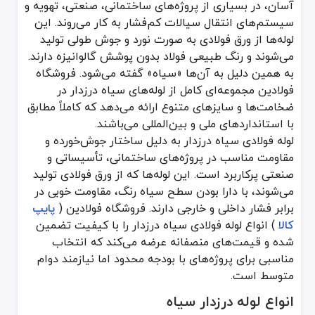
آسان، در بسیاری از پروژه‌های ساختمانی، صنعتی، تهویه و
مواد اولیه نقش مهمی در کیفیت و عملکرد لوله‌های درزدار سیاه دارند:
سیستم‌های انتقال سیالات کم‌فشار به کار می‌روند. این
لوله‌ها از ورق فولادی به صورت نورد و جوش طولی تولید
فولاد ST37: مناسب برای کاربردهای عمومی و ساختمانی.
می‌شوند و رنگ طبیعی فولاد بدون پوشش گالوانیزه دارند.
فولاد ST52: دارای مقاومت بالا و انعطاف‌پذیری مناسب برای فشارهای بالا.
به همین دلیل به آن‌ها «سیاه» گفته می‌شود. فروشگاه
فولاد بدون پوشش گالوانیزه: اقتصادی و مناسب برای محیط‌هایی که نیازی 
فولادین مجموعه‌ای کامل از لوله‌های سیاه درزدار در
فرآیند تولید و کنترل کیفیت
ضخامت‌ها و سایزهای متنوع ارائه می‌دهد که کاملاً مطابق
با استانداردهای ملی و بین‌المللی می‌باشند.
برش ورق فولادی به عرض و ابعاد مشخص.
لوله فولادی سیاه درزدار به دلیل ساختار جوش‌خورده و
فرم‌دهی ورق به شکل استوانه‌ای توسط فرآیند رول فرمینگ.
مقاومت مناسب در پروژه‌های ساختمانی، تأسیساتی و
جوشکاری درز طولی یا اسپیرال با استفاده از جوشکاری قوس الکتریکی یا 
صنعتی پرکاربرد است. این لوله‌ها که از ورق فولادی تولید
پردازش حرارتی (آنیلینگ) جهت کاهش تنش‌های مکانیکی و بهبود استحک
می‌شوند، با دارا بودن سطح سیاه رنگ، مقاومت خوبی در
کنترل کیفیت نهایی از طریق تست‌های فشار، ضخامت‌سنجی و آزمون‌های
برابر فشار داخلی و خارجی دارند. فروشگاه فولادین (
پایپ
استانداردها و مشخصات فنی
کالا
) انواع لوله فولادی سیاه درزدار را با کیفیت تضمین
شده و قیمت‌های منصفانه عرضه می‌کند که انتخاب
ASTM A53: استاندارد بین‌المللی برای لوله‌های فولادی جوشی.
مناسبی برای پروژه‌های با بودجه محدود اما نیازمند دوام
API 5L: استاندارد مناسب برای انتقال نفت و گاز.
متوسط است.
DIN 2440 و DIN 2448: استانداردهای آلمانی برای صنایع ساختمانی و صنعتی.
انواع لوله درزدار سیاه
برای دیدن جدول استاندارد لوله‌های درزدار فولادی میتوانید به مقاله
جدو