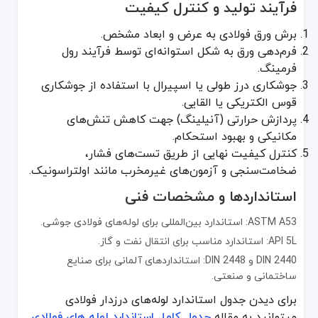
فرآیند تولید و کنترل کیفیت
لوله بدون درز: استحکام بالاتر اما قیمت بیشتر.
برش ورق فولادی به عرض و ابعاد مشخص.
لوله گالوانیزه: مقاومت بیشتر در برابر خوردگی، اما هزینه و وزن بالاتر.
فرم‌دهی ورق به شکل استوانه‌ای توسط فرآیند رول
نوآوری‌های جدید در تولید
فرمینگ.
جوشکاری درز طولی یا اسپیرال با استفاده از جوشکاری
توسعه جوشکاری لیزری برای بهبود کیفیت درزها.
قوس الکتریکی یا القایی.
استفاده از پوشش‌های پلیمری جهت افزایش مقاومت در برابر خوردگی.
پردازش حرارتی (آنیلینگ) جهت کاهش تنش‌های
تولید لوله‌های سبک‌تر و مقاوم‌تر با استفاده از فناوری نانو.
مکانیکی و بهبود استحکام.
راهنمای انتخاب لوله مناسب
کنترل کیفیت نهایی از طریق تست‌های فشار،
ضخامت‌سنجی و آزمون‌های غیرمخرب مانند اولتراسونیک.
بررسی استانداردهای فنی متناسب با نیاز پروژه.
استانداردها و مشخصات فنی
مقایسه ضخامت و جنس فولاد با توجه به شرایط کاری.
ارزیابی هزینه‌های کلی و برندهای معتبر.
ASTM A53: استاندارد بین‌المللی برای لوله‌های فولادی جوشی.
API 5L: استاندارد مناسب برای انتقال نفت و گاز.
چالش‌ها و راهکارهای بهینه‌سازی
DIN 2440 و DIN 2448: استانداردهای آلمانی برای صنایع
خوردگی در محیط‌های مرطوب: استفاده از پوشش‌های مقاوم و انجام بازر
ساختمانی و صنعتی.
اتصالات نامناسب: استفاده از روش‌های جوشکاری استاندارد و کنترل کی
برای دیدن جدول استاندارد لوله‌های درزدار فولادی
تحمل فشارهای بالا: انتخاب ضخامت و گرید فولاد مناسب.
میتوانید به مقاله
جدول کامل استاندارد لوله های فولادی