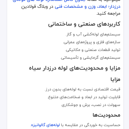
درزدار؛ ابعاد، وزن و مشخصات فنی
در وبلاگ فولادین
ملاحظات زیست‌محیطی
مراجعه کنید.
امکان بازیافت و استفاده مجدد از فولاد در تولید لوله‌های درزدار، می
کاربردهای صنعتی و ساختمانی
قیمت‌گذاری و شرایط خرید
سیستم‌های لوله‌کشی آب و گاز.
قیمت لوله درزدار سیاه تحت تأثیر عوامل زیر قرار دارد:
سازه‌های فلزی و پروژه‌های عمرانی.
ابعاد و ضخامت لوله.
تولید قطعات صنعتی و مکانیکی.
کیفیت مواد اولیه و فرآیند تولید.
سیستم‌های گرمایشی و تأسیساتی.
حجم سفارش و نوسانات بازار فولاد.
مزایا و محدودیت‌های لوله درزدار سیاه
سفارشی‌سازی محصولات
مزایا
امکان تولید در ابعاد خاص بر اساس نیاز پروژه.
قیمت اقتصادی نسبت به لوله‌های بدون درز.
افزودن پوشش‌های محافظتی نظیر گالوانیزه و اپوکسی.
قابلیت تولید در ابعاد و ضخامت‌های متنوع.
سفارشی‌سازی ضخامت و طول لوله برای مصارف خاص.
سهولت در نصب، برش و جوشکاری.
همکاری با تأمین‌کنندگان معتبر
محدودیت‌ها
در بازار، قیمت لوله سیاه درزدار به فاکتورهایی مانند ضخامت ورق، سایز، نوع جوش (ERW یا SAW)، برند و حتی نوسانات بازار فولاد بستگی دارد. فولادین با حذف واسطه‌ها، امکان خرید مستقیم از منابع اصلی را فراهم کرده و فروش این لوله‌ها را با قیمت منصفانه و گارانتی اصالت انجام می‌دهد. برای خریداران پروژه‌ای، شرایط فروش عمده و ارسال سریع به سراسر کشور نیز مهیاست. اگر به دنبال خرید لوله‌ای اقتصادی با کارایی بالا هستید، پیشنهاد ما انتخاب محصولات موجود د
حساسیت به خوردگی در مقایسه با
لوله‌های گالوانیزه
.