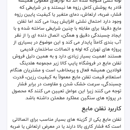
لوله کشی متوجه شده اند که نوارهای معمولی همیشه
کاربرد رزوه آسیب دیده
کاملاً مناسب
تا حدی مناسب
قادر به پوشش کامل رزوه ها نیستند و در شرایطی که
عمر مفید
طولانی مدت
متوسط
فشار، ضربه، ارتعاش، دمای متغیر یا کیفیت پایین رزوه
سازگاری با فشار
بسیار زیاد
متوسط
وجود دارد احتمال نشتی افزایش پیدا می کند اما تفلن
استفاده در تهران
بسیار پرکاربرد
مناسب پروژه‌های کوچک
مایع دقیقا برای مقابله با چنین شرایطی ساخته شده و با
نکات مهم استفاده تفلن مایع
ایجاد چسبندگی دقیق و همگن، اتصال دنده ای را از نظر
آب بندی کاملاً پایدار می کند و این موضوع در بسیاری از
پخش یکنواخت روی رزوه که تأثیر بسیار زیادی در کیفیت آب بندی دارد 
پروژه های تهران که لوله و اتصالات ساختمان قدیمی
انتخاب محصول مناسب هنگام خرید تفلن مایع از فروشگاه پایپ کالا تا عمل
هستند اهمیت بسیار زیادی دارد و به همین دلیل فروش
استفاده از مقدار مناسب که اگر بیش از حد باشد ممکن است از اطراف ا
تفلن مایع در فروشگاه پایپ کالا زیر مجموعه هلدینگ
رعایت زمان گیرایی محصول مخصوصاً در پروژه های صنعتی که فشار اول
فولادین همیشه فعال و پرمخاطب است و مشتریان هنگام
توجه به نوع سیال که برخی تفلن های مایع برای آب، برخی برای بخار و
استعلام قیمت تفلن مایع معمولاً به کیفیت رزین، قدرت
چسبندگی، سرعت خشک شدن و مقاومت در برابر فشار
نگهداری صحیح ظرف تفلن مایع در دما و محیط مناسب برای جلوگیری 
توجه می کنند زیرا این عوامل تعیین می کنند که محصول
تفلن مایع یکی از پیشرفته ترین و قابل اعتمادترین مواد آب بندی مورد
در پروژه های سنگین عملکرد مطمئن داشته باشد.
کاربرد تفلن مایع
تفلن مایع یکی از گزینه های بسیار مناسب برای اتصالاتی
است که فشار کاری بالا دارند یا در معرض ارتعاش یا ضربه