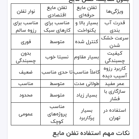
تفلن مایع
تفلن مایع
ویژگی‌ها
نوار تفلن
حرفه‌ای
اقتصادی
قدرت آب
بسیار بالا و
مناسب برای
مناسب برای
بندی
یکنواخت
کارهای سبک
رزوه سالم
سرعت خشک
کنترل شده
متوسط
فوری
شدن
کیفیت
بدون
بسیار مقاوم
نسبتا خوب
چسبندگی
چسبندگی
کاربرد رزوه
کاملاً مناسب
تا حدی مناسب
ضعیف
آسیب دیده
عمر مفید
طولانی مدت
متوسط
مناسب
سازگاری با
بسیار زیاد
متوسط
محدود
فشار
مناسب
استفاده در
بسیار
پروژه‌های
عمومی
تهران
پرکاربرد
کوچک
نکات مهم استفاده تفلن مایع