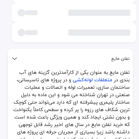
تفلن مایع
تفلن مایع به عنوان یکی از کارآمدترین گزینه های آب بندی در
متعلقات 
تفلن مایع به عنوان یکی از کارآمدترین گزینه های آب
بندی در
متعلقات لوله‌کشی
و در پروژه های تاسیساتی،
کاربرد تفلن مایع
ساختمان سازی، تعمیرات لوله و اتصالات و عملیات
صنعتی در تهران شناخته می شود و این ماده به دلیل
تفلن مایع یکی از گزینه های بسیار مناسب برای اتصالاتی است که فشار 
جدول مقایسه تفلن مایع
ساختار پلیمری پیشرفته ای که دارد می‌تواند حتی کوچک
ترین شکاف های رزوه را پر کرده و سطحی کاملاً یکنواخت
ویژگی‌ها
تفلن مایع حرفه‌ای
تفلن مایع اقتصادی
و بدون نشتی ایجاد کند و همین ویژگی باعث شده است
قدرت آب بندی
بسیار بالا و یکنواخت
مناسب برای کارهای سبک
م
که خرید تفلن مایع در سال های اخیر رشد قابل توجهی
سرعت خشک شدن
کنترل شده
متوسط
داشته باشد زیرا بسیاری از مجریان حرفه ای پروژه های
کیفیت چسبندگی
بسیار مقاوم
نسبتا خوب