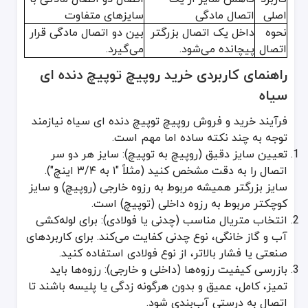
اصلی
اتصال مادگی
سایزهای متفاوت
نحوه
داخل یک اتصال بزرگتر
بین دو اتصال مادگی قرار
اتصال
پیچانده می‌شود.
می‌گیرد.
راهنمای کاربردی خرید روپیچ توپیچ دنده ای
سیاه
فرآیند خرید و فروش روپیچ توپیچ دنده ای سیاه نیازمند
توجه به چند نکته ساده اما مهم است.
تعیین سایز دقیق (روپیچ به توپیچ): سایز هر دو سر
اتصال را به دقت مشخص کنید (مثلاً "۱ به ۳/۴ اینچ").
سایز بزرگتر همیشه مربوط به رزوه خارجی (روپیچ) و سایز
کوچکتر مربوط به رزوه داخلی (توپیچ) است.
انتخاب متریال مناسب (چدنی یا فولادی): برای لوله‌کشی
آب و گاز خانگی، نوع چدنی کفایت می‌کند. برای کاربردهای
صنعتی یا فشار بالاتر، از نوع فولادی استفاده کنید.
بازرسی کیفیت رزوه‌ها (داخلی و خارجی): رزوه‌ها باید
تمیز، کامل، عمیق و بدون هرگونه زدگی یا پلیسه باشند تا
اتصال به درستی آب‌بندی شود.