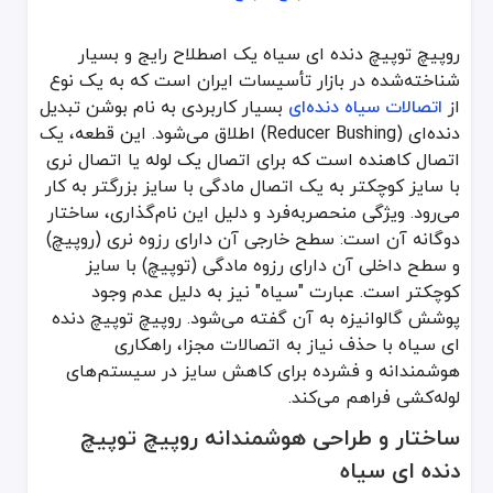
راهنمای کاربردی خرید روپیچ توپیچ دنده ای سیاه
روپیچ توپیچ دنده ای سیاه یک اصطلاح رایج و بسیار
روپیچ توپیچ دنده ای سیاه یک اصطلاح رایج و بسیار شناخته‌شده در باز
شناخته‌شده در بازار تأسیسات ایران است که به یک نوع
ساختار و طراحی هوشمندانه روپیچ توپیچ دنده ای 
از
اتصالات سیاه دنده‌ای
بسیار کاربردی به نام بوشن تبدیل
دنده‌ای (Reducer Bushing) اطلاق می‌شود. این قطعه، یک
طراحی روپیچ توپیچ دنده ای سیاه در عین سادگی، یک راه حل مهندسی
اتصال کاهنده است که برای اتصال یک لوله یا اتصال نری
بدنه اصلی (Body): یک بدنه استوانه‌ای یا شش‌ضلعی.
با سایز کوچکتر به یک اتصال مادگی با سایز بزرگتر به کار
رزوه خارجی نری (Male Thread): همان "روپیچ" که برای پیچانده شدن به داخل یک اتصال مادگی با سایز بزرگتر طراحی شده است.
می‌رود. ویژگی منحصربه‌فرد و دلیل این نام‌گذاری، ساختار
رزوه داخلی مادگی (Female Thread): همان "توپیچ" که سایز کوچکتری نسبت به رزوه خارجی دارد و برای پذیرش یک اتصال نری با سایز کوچکتر طراحی شده است.
دوگانه آن است: سطح خارجی آن دارای رزوه نری (روپیچ)
و سطح داخلی آن دارای رزوه مادگی (توپیچ) با سایز
مزیت کلیدی این طراحی، کاهش تعداد اتصالات، کاهش نقاط بالقوه نشتی،
کوچکتر است. عبارت "سیاه" نیز به دلیل عدم وجود
فرآیند تولید و متریال روپیچ توپیچ دنده ای سیاه
پوشش گالوانیزه به آن گفته می‌شود. روپیچ توپیچ دنده
ای سیاه با حذف نیاز به اتصالات مجزا، راهکاری
این اتصالات بسته به کاربرد، از مواد و فرآیندهای تولید متفاوتی ساخته
هوشمندانه و فشرده برای کاهش سایز در سیستم‌های
روپیچ توپیچ چدنی
لوله‌کشی فراهم می‌کند.
این نوع، رایج‌ترین و اقتصادی‌ترین مدل روپیچ توپیچ دنده ای سیاه در بازار است که از چدن مالیبل (Malleable Iron) و به روش ریخته‌گری ساخته می‌شود. این نوع برای
روپیچ توپیچ فولادی
ساختار و طراحی هوشمندانه روپیچ توپیچ
این نوع روپیچ توپیچ دنده ای سیاه از فولاد ساخته شده و استحکام بی
دنده ای سیاه
مشخصات فنی و استانداردهای کلیدی