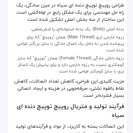
طراحی روپیچ توپیچ دنده ای سیاه در عین سادگی، یک
برای خرید روپیچ توپیچ دنده ای سیاه و اطمینان از عملکرد صحیح آن، 
راه حل مهندسی برای یک مشکل رایج در لوله‌کشی است.
این ساختار از سه بخش اصلی تشکیل شده است:
استاندارد ابعادی: این اتصالات از استانداردهایی مانند ASME B16.14 (چدنی) و ASME B16.11 (فولادی) پیروی می‌کنند.
استاندارد رزوه‌ها: رزوه‌ها تقریباً همیشه از نوع NPT (مخروطی) مطابق با استاندارد ASME B1.20.1 هستند.
بدنه اصلی (Body): یک بدنه استوانه‌ای یا شش‌ضلعی.
کلاس فشاری (Pressure Class): اتصالات چدنی معمولاً در کلاس 150# و 300# و اتصالات فولادی در کلاس‌های بالاتری مانند 2000# و 3000# عرضه می‌شوند.
رزوه خارجی نری (Male Thread): همان "روپیچ" که برای
پیچانده شدن به داخل یک اتصال مادگی با سایز بزرگتر طراحی
لازم به ذکر است که روپیچ توپیچ دنده ای سیاه برای سیستم‌های لوله‌
شده است.
مقایسه کلیدی: روپیچ توپیچ در مقابل مغزی تبدیل
رزوه داخلی مادگی (Female Thread): همان "توپیچ" که سایز
کوچکتری نسبت به رزوه خارجی دارد و برای پذیرش یک اتصال
ویژگی
روپیچ توپیچ دنده ای (بوشن تبدیل)
مغزی تبدیل دنده‌ای (ducer Nipple
نری با سایز کوچکتر طراحی شده است.
مزیت کلیدی این طراحی، کاهش تعداد اتصالات، کاهش
نوع رزوه‌ها
یک سر نری، یک سر مادگی
هر دو سر نری با سا
نقاط بالقوه نشتی، صرفه‌جویی در هزینه و ایجاد اتصالی
بسیار فشرده‌تر است.
کاربرد اصلی
کاهش سایز از یک اتصال مادگی
اتصال دو اتصال ماد
فرآیند تولید و متریال روپیچ توپیچ دنده ای
نحوه اتصال
داخل یک اتصال بزرگتر پیچانده می‌شود.
بین دو اتصال مادگی 
سیاه
راهنمای کاربردی خرید روپیچ توپیچ دنده ای سیاه
این اتصالات بسته به کاربرد، از مواد و فرآیندهای تولید