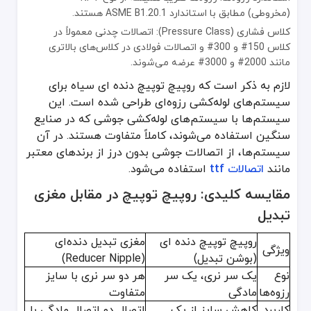
(مخروطی) مطابق با استاندارد ASME B1.20.1 هستند.
کلاس فشاری (Pressure Class): اتصالات چدنی معمولاً در
کلاس 150# و 300# و اتصالات فولادی در کلاس‌های بالاتری
مانند 2000# و 3000# عرضه می‌شوند.
لازم به ذکر است که روپیچ توپیچ دنده ای سیاه برای
سیستم‌های لوله‌کشی رزوه‌ای طراحی شده‌ است. این
سیستم‌ها با سیستم‌های لوله‌کشی جوشی که در صنایع
سنگین استفاده می‌شوند، کاملاً متفاوت هستند. در آن
سیستم‌ها، از اتصالات جوشی بدون درز از برندهای معتبر
مانند
اتصالات ttf
استفاده می‌شود.
مقایسه کلیدی: روپیچ توپیچ در مقابل مغزی
تبدیل
روپیچ توپیچ دنده ای
مغزی تبدیل دنده‌ای
ویژگی
(بوشن تبدیل)
(Reducer Nipple)
نوع
یک سر نری، یک سر
هر دو سر نری با سایز
رزوه‌ها
مادگی
متفاوت
کاربرد
کاهش سایز از یک
اتصال دو اتصال مادگی با