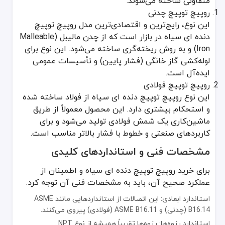
متفاوتی ساخته می‌شوند:
فرآیند خرید و فروش روپیچ توپیچ دنده ای سیاه نیازمند توجه به چند ن
روپیچ توپیچ چدنی
تعیین سایز دقیق (روپیچ به توپیچ): سایز هر دو سر اتصال را به دقت مشخص کنید (مثلاً "۱ به ۳/۴ اینچ"). سایز بزرگتر همیشه مربوط به رزوه خارجی (روپیچ) و سای
این نوع، رایج‌ترین و اقتصادی‌ترین مدل روپیچ توپیچ
انتخاب متریال مناسب (چدنی یا فولادی): برای لوله‌کشی آب و گاز خانگی، 
دنده ای سیاه در بازار است که از چدن مالیبل (Malleable
بازرسی کیفیت رزوه‌ها (داخلی و خارجی): رزوه‌ها باید تمیز، کامل، عمی
Iron) و به روش ریخته‌گری ساخته می‌شود. این نوع برای
بررسی بدنه و آچارخور: بدنه اتصال نباید دارای ترک یا عیوب ریخته‌گری
لوله‌کشی گاز خانگی (فشار پایین) و تأسیسات عمومی
خرید از منابع معتبر: برای اطمینان از کیفیت متریال و رعایت استانداردها،
ایده‌آل است.
روپیچ توپیچ دنده ای سیاه، که در ادبیات فنی با نام بوشن تبدیل شناخت
روپیچ توپیچ فولادی
این نوع روپیچ توپیچ دنده ای سیاه از فولاد ساخته شده
و استحکام بیشتری دارد. این محصول معمولاً از طریق
ماشین‌کاری یک شمش فولادی تولید می‌شود و برای
کاربردهای صنعتی و خطوط با فشار بالاتر مناسب است.
مشخصات فنی و استانداردهای کلیدی
برای خرید روپیچ توپیچ دنده ای سیاه و اطمینان از
عملکرد صحیح آن، باید به مشخصات فنی آن توجه کرد.
استاندارد ابعادی: این اتصالات از استانداردهایی مانند ASME
B16.14 (چدنی) و ASME B16.11 (فولادی) پیروی می‌کنند.
استاندارد رزوه‌ها: رزوه‌ها تقریباً همیشه از نوع NPT