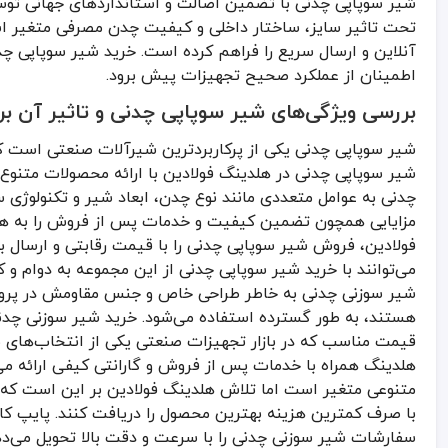
شیر سوپاپی چدنی با تضمین اصالت و استانداردهای جهانی تو
شیر سوزنی چدنی و شیر سوپاپی چدنی در صنایع نفت، گاز، آب و فاضلاب 
تحت تاثیر سایز، ساختار داخلی و کیفیت چدن مصرفی متغیر است
انتخاب و خرید شیر سوزنی چدنی و شیر سوپاپی چدنی مستلزم بررسی دق
آنلاین و ارسال سریع را فراهم کرده است. خرید شیر سوپاپی چد
اطمینان از عملکرد صحیح تجهیزات پیش برود.
بررسی ویژگی‌های شیر سوپاپی چدنی و تاثیر آن ب
شیر سوپاپی چدنی یکی از پرکاربردترین شیرآلات صنعتی است که
شیر سوپاپی چدنی در هلدینگ فولادین با ارائه محصولات متنوع 
چدنی به عوامل متعددی مانند نوع چدن، ابعاد شیر و تکنولوژی
مزایایی همچون تضمین کیفیت و خدمات پس از فروش را به همر
فولادین، فروش شیر سوپاپی چدنی را با قیمت رقابتی و ارسال 
می‌توانند با خرید شیر سوپاپی چدنی از این مجموعه به دوام و
شیر سوزنی چدنی به خاطر طراحی خاص و جنس مقاومش در پروژه
هستند، به طور گسترده استفاده می‌شود. خرید شیر سوزنی چد
قیمت مناسب که در بازار تجهیزات صنعتی یکی از انتخاب‌های 
هلدینگ همراه با خدمات پس از فروش و گارانتی کیفی ارائه می‌
متنوعی متغیر است اما تلاش هلدینگ فولادین بر این است که
با صرف کمترین هزینه بهترین محصول را دریافت کنند. پایپ 
سفارشات شیر سوزنی چدنی را با سرعت و دقت بالا تحویل می‌ده