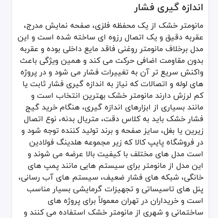
اندازه گیری فشار
بررسی برند معتبر که دوام و دقت دستگاه را تضمین می کند
مانومتر خشک از یک محفظه فلزی، صفحه نمایش مدرج،
انتخاب مدل مناسب بر اساس نوع پمپ و سیستم آب رسانی که از خطای 
عقربه دقیق و یک اتصال رزوه ای ساخته شده است و این
تهیه محصول از فروشگاه معتبر در تهران که امکان ضمانت و پشتیبانی فن
مدل برخلاف مانومتر روغنی فاقد مایع داخلی بوده و عقربه
تمام این نکات باعث می شود انتخاب گیج فشار خشک با دقت بیشتری انج
بدون مقاومت اضافی حرکت می کند و همین ویژگی باعث
واکنش سریع تر آن به تغییرات فشار می شود و در پروژه
های لوله و اتصالات که نیاز به اندازه گیری فشار ثابت یا
کم لرزش دارند مانومتر خشک بهترین انتخاب است و
مانند بسیاری از ابزارهای اندازه گیری، هنگام خرید گیج
فشار خشک باید به کلاس دقت، متریال بدنه، نوع اتصال
زیرین یا بغل، سایز صفحه و برند تولید کننده توجه شود و
در فروشگاه پایپ کالا که زیر مجموعه هلدینگ فولادین
است مدل های مختلف با کیفیت بالا عرضه می شوند و
این مدل از مانومتر برای سیستم هایی مانند پمپ های
خانگی، شبکه های فشار ضعیف، سیستم های آب رسانی،
پنل های تاسیساتی و تجهیزات گرمایشی بسیار مناسب
است و خریداران در تهران معمولاً برای پروژه های
ساختمانی و شهری از مانومتر خشک استفاده می کنند و