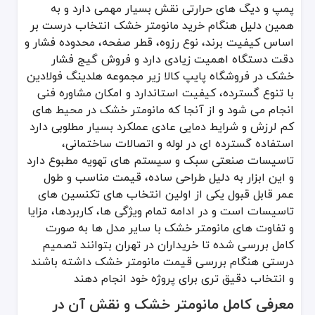
ویژگی
مانومتر (گیج فشار) خشک
مانومتر (گی
پمپ و دیگ های حرارتی نقش بسیار مهمی دارد و به
نحوه عملکرد
بدون مایع داخلی و واکنش سریع
دارای روغ
همین دلیل هنگام خرید مانومتر خشک انتخاب درست بر
اساس کیفیت برند، نوع رزوه، قطر صفحه، محدوده فشار و
کاربرد
محیط کم لرزش و فشار ثابت
محیط صنعتی
دقت دستگاه اهمیت زیادی دارد و فروش گیج فشار
قیمت
اقتصادی و مناسب پروژه‌های عمومی
معمولاً بالاتر 
خشک در فروشگاه پایپ کالا زیر مجموعه هلدینگ فولادین
سطح دوام
مناسب استفاده معمولی
بالا به دلیل 
با تنوع گسترده، کیفیت استاندارد و امکان مشاوره فنی
انجام می شود و از آنجا که مانومتر خشک در محیط های
وضوح نمایش
خوانایی خوب
بسیار خوانا ب
کم لرزش و شرایط دمایی عادی عملکرد بسیار مطلوبی دارد
نگهداری
آسان با نیاز کم به مراقبت
نیازمند بررسی 
استفاده گسترده ای در لوله و اتصالات ساختمانی،
مکان نصب
پمپ، آب رسانی، تاسیسات سبک
کارخانه ها، کمپرسو
تاسیسات صنعتی سبک و سیستم های تهویه مطبوع دارد
این جدول به خریداران کمک می کند قبل از خرید گیج فشار خشک یا برر
و این ابزار به دلیل طراحی ساده، قیمت مناسب و طول
بررسی ویژگی های فنی مانومتر خشک
عمر قابل قبول یکی از اولین انتخاب های تکنسین های
یکی از مهم ترین عوامل در عملکرد مانومتر خشک کلاس دقت آن است که ن
تاسیسات است و در ادامه تمام ویژگی ها، کاربردها، مزایا
و تفاوت های مانومتر خشک با سایر مدل ها به صورت
نکات مهم انتخاب مانومتر خشک
کامل بررسی شده تا خریداران در تهران بتوانند تصمیم
انتخاب سایز صفحه مناسب برای خوانایی دقیق که باعث افزایش سرعت
درستی هنگام بررسی قیمت مانومتر خشک داشته باشند
توجه به نوع رزوه و سایز اتصال که مانع نشتی در سیستم لوله و اتصا
و انتخاب دقیق تری برای پروژه خود انجام دهند
انتخاب محدوده فشار صحیح که باعث جلوگیری از خرابی دستگاه می ش
معرفی کامل مانومتر خشک و نقش آن در
توجه به کیفیت شیشه صفحه که مانع خط و خش و کاهش دید می شو