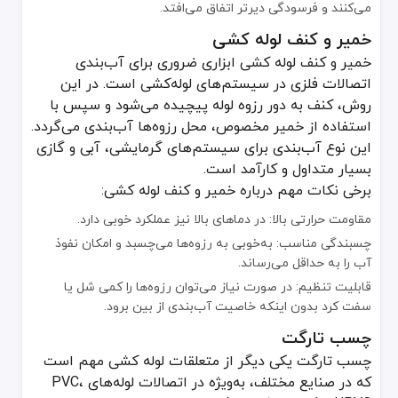
می‌کنند و فرسودگی دیرتر اتفاق می‌افتد.
تهویه مناسب: در محیط‌های بسته، استشمام بخارات چسب یا خمیر می‌ت
خمیر و کنف لوله کشی
رعایت دستورالعمل سازنده: هر محصول ویژگی و دستورالعمل خاص خود را 
خمیر و کنف لوله کشی ابزاری ضروری برای آب‌بندی
نگهداری و سرویس دوره‌ای
اتصالات فلزی در سیستم‌های لوله‌کشی است. در این
نگهداری صحیح از متعلقات لوله کشی و بررسی منظم اتصالات می‌تواند 
روش، کنف به دور رزوه لوله پیچیده می‌شود و سپس با
استفاده از خمیر مخصوص، محل رزوه‌ها آب‌بندی می‌گردد.
بررسی دوره‌ای نشتی: تمام اتصال‌ها را از نظر وجود رطوبت یا چکه آب باز
این نوع آب‌بندی برای سیستم‌های گرمایشی، آبی و گازی
سفت کردن رزوه‌ها: اگر در طول زمان اتصال کمی شل شده است، به‌موقع 
بسیار متداول و کارآمد است.
تعویض مواد مصرفی: خمیر، کنف و چسب‌ها نیز تاریخ انقضا دارند. پیش 
برخی نکات مهم درباره خمیر و کنف لوله کشی:
در خرید متعلقات لوله‌کشی، درک دقیق از نقشه‌های اجرایی و فشار کاری اه
مقاومت حرارتی بالا: در دماهای بالا نیز عملکرد خوبی دارد.
متعلقات لوله کشی نقش مهمی در تضمین کارایی و ایمنی سیستم‌های لوله
قیمت متعلقات لوله‌کشی وابسته به جنس، نوع اتصال، برند، سایز و ضخا
چسبندگی مناسب: به‌خوبی به رزوه‌ها می‌چسبد و امکان نفوذ
بنابراین، با انتخاب آگاهانه متعلقات لوله کشی و رعایت نکات ایمنی و ن
آب را به حداقل می‌رساند.
قابلیت تنظیم: در صورت نیاز می‌توان رزوه‌ها را کمی شل یا
سفت کرد بدون اینکه خاصیت آب‌بندی از بین برود.
چسب تارگت
چسب تارگت یکی دیگر از متعلقات لوله کشی مهم است
که در صنایع مختلف، به‌ویژه در اتصالات لوله‌های PVC،