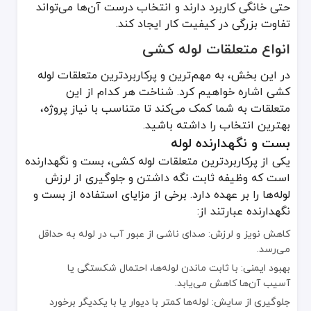
حتی خانگی کاربرد دارند و انتخاب درست آن‌ها می‌تواند
برای انتخاب بهترین متعلقات لوله کشی، باید به عوامل مختلفی توجه دا
تفاوت بزرگی در کیفیت کار ایجاد کند.
کیفیت متعلقات
انواع متعلقات لوله کشی
همیشه توجه داشته باشید که کیفیت و استاندارد بودن متعلقات لوله کشی
از فروشگاه‌ها و مراکز تخصصی خرید کنید.
در این بخش، به مهم‌ترین و پرکاربردترین متعلقات لوله
کشی اشاره خواهیم کرد. شناخت هر کدام از این
از برندهای شناخته‌شده و معتبر بهره ببرید.
متعلقات به شما کمک می‌کند تا متناسب با نیاز پروژه،
در صورت امکان، گواهی‌های کیفی و استاندارد محصول را بررسی کنید.
بهترین انتخاب را داشته باشید.
قیمت و اقتصادی بودن
بست و نگهدارنده لوله
هزینه نیز یکی از فاکتورهای تعیین‌کننده در انتخاب متعلقات لوله کش
یکی از پرکاربردترین متعلقات لوله کشی، بست و نگهدارنده
بررسی نیاز واقعی پروژه: گاهی خرید محصولات خیلی گران یا با ظرفیت بالا
است که وظیفه ثابت نگه داشتن و جلوگیری از لرزش
خرید عمده: در پروژه‌های بزرگ، خرید عمده می‌تواند هزینه نهایی را کاه
لوله‌ها را بر عهده دارد. برخی از مزایای استفاده از بست و
نگهدارنده عبارتند از:
شرایط نصب
در شرایط آب‌وهوایی مرطوب، گرم یا سرد و همچنین محیط‌های شیمیایی خ
کاهش نویز و لرزش: صدای ناشی از عبور آب در لوله به حداقل
می‌رسد.
نکات ایمنی و نگهداری متعلقات لوله کشی
بهبود ایمنی: با ثابت ماندن لوله‌ها، احتمال شکستگی یا
آسیب آن‌ها کاهش می‌یابد.
ایمنی در هنگام کار
جلوگیری از سایش: لوله‌ها کمتر با دیوار یا با یکدیگر برخورد
استفاده از دستکش و عینک ایمنی: برخی مواد شیمیایی مانند چسب تا