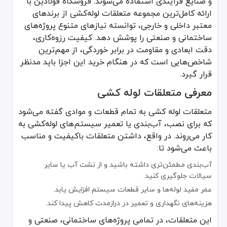
و صنایع فرآیندی استفاده می‌شوند. فروشگاه فولادین با
برخی نکات مهم درباره خمیر و کنف لوله کشی:
ارائه کامل‌ترین مجموعه متعلقات لوله‌کشی از برندهای
مقاومت حرارتی بالا: در دماهای بالا نیز عملکرد خوبی دارد.
معتبر داخلی و خارجی، توانسته نیازهای متنوع پروژه‌های
چسبندگی مناسب: به‌خوبی به رزوه‌ها می‌چسبد و امکان نفوذ آب را به ح
ساختمانی و صنعتی را پوشش دهد. کیفیت رزوه‌کاری،
قابلیت تنظیم: در صورت نیاز می‌توان رزوه‌ها را کمی شل یا سفت کرد بد
دقت ابعادی و مقاومت در برابر خوردگی، از مهم‌ترین
شاخص‌هایی است که در هنگام خرید این اجزا باید مدنظر
چسب تارگت
قرار گیرد.
چسب تارگت یکی دیگر از متعلقات لوله کشی مهم است که در صنایع مختلف، به‌ویژه در اتصالات لوله‌های PVC، UPVC و فاضلابی کاربرد فراوانی د
معرفی متعلقات لوله کشی
قدرت چسبندگی بالا: اتصالات را کاملاً محکم می‌کند.
سرعت خشک شدن مناسب: زمان انتظار برای تکمیل کار را کاهش می‌دهد
متعلقات لوله کشی به تمام قطعات و موادی گفته می‌شود
مقاومت شیمیایی: در برابر بسیاری از مواد شیمیایی و شوینده‌ها مقاوم
که برای نصب، آب‌بندی یا تعمیر سیستم‌های لوله‌کشی به
هنگام استفاده از چسب تارگت، باید دقت کنید که محل اتصال کاملاً تم
کار می‌روند. در واقع، داشتن متعلقات باکیفیت و مناسب
تفلن مایع سیم ایتالیا
باعث می‌شود تا:
تفلن مایع سیم ایتالیا (یا به اختصار تفلن مایع) یکی از پیشرفته‌ترین
آب‌بندی مطمئن‌تری داشته باشید و از نشت آب یا سایر
آب‌بندی کامل و یکنواخت: به‌صورت یک لایه مایع رزوه را می‌پوشاند و د
سیالات جلوگیری کنید.
سهولت استفاده: تنها با یک حرکت ساده روی رزوه، آماده آب‌بندی می‌ش
عمر مفید لوله‌ها و سایر قطعات سیستم افزایش یابد.
مقاومت حرارتی و شیمیایی: برای انواع لوله‌های فلزی و پلاستیکی قابل اس
هزینه‌های نگهداری و تعمیر در درازمدت کاهش پیدا کند.
نحوه انتخاب متعلقات لوله کشی
این متعلقات، در تمامی پروژه‌های ساختمانی، صنعتی و