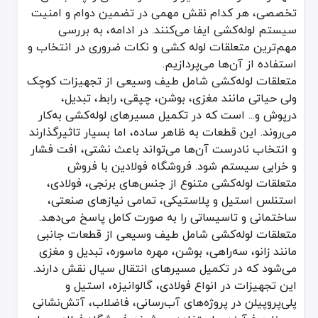
معرفی متعلقات لوله کشی
تخصصی، هر کدام نقش مهمی در تضمین دوام و امنیت
سیستم لوله‌کشی ایفا می‌کنند. در ادامه، به بررسی
متعلقات لوله کشی به تمام قطعات و موادی گفته می‌شود که برای نصب، 
مهم‌ترین متعلقات لوله کشی و نکات ضروری در انتخاب و
آب‌بندی مطمئن‌تری داشته باشید و از نشت آب یا سایر سیالات جلوگیر
استفاده از آن‌ها می‌پردازیم.
عمر مفید لوله‌ها و سایر قطعات سیستم افزایش یابد.
متعلقات لوله‌کشی شامل طیف وسیعی از تجهیزات کوچک
هزینه‌های نگهداری و تعمیر در درازمدت کاهش پیدا کند.
ولی حیاتی مانند مغزی، بوشن، چپقی، رابط، تبدیل،
درپوش و... است که در تکمیل مسیرهای لوله‌کشی به‌کار
این متعلقات، در تمامی پروژه‌های ساختمانی، صنعتی و حتی خانگی کاربرد
می‌روند. این قطعات به ظاهر ساده، اما بسیار تاثیرگذارند
انواع متعلقات لوله کشی
و انتخاب نادرست آن‌ها می‌تواند باعث نشتی، افت فشار
و خرابی سیستم شود. فروشگاه فولادین با فروش
در این بخش، به مهم‌ترین و پرکاربردترین متعلقات لوله کشی اشاره خواه
متعلقات لوله‌کشی متنوع از جنس‌های برنجی، فولادی،
بست و نگهدارنده لوله
استنلس استیل و پلاستیکی، تمامی نیازهای صنعتی،
یکی از پرکاربردترین متعلقات لوله کشی، بست و نگهدارنده است که وظیفه ث
ساختمانی و تاسیساتی را به صورت کامل پاسخ می‌دهد.
کاهش نویز و لرزش: صدای ناشی از عبور آب در لوله به حداقل می‌رسد.
متعلقات لوله‌کشی شامل طیف وسیعی از قطعات جانبی
بهبود ایمنی: با ثابت ماندن لوله‌ها، احتمال شکستگی یا آسیب آن‌ها کا
مانند زانو، سه‌راهی، بوشن، مهره ماسوره، تبدیل و مغزی
جلوگیری از سایش: لوله‌ها کمتر با دیوار یا با یکدیگر برخورد می‌کنند و ف
می‌شود که در تکمیل مسیرهای انتقال سیال نقش دارند.
این تجهیزات در انواع فولادی، گالوانیزه، استیل و
خمیر و کنف لوله کشی
پلی‌پروپیلن در پروژه‌های آب‌رسانی، فاضلاب، آتش‌نشانی
خمیر و کنف لوله کشی ابزاری ضروری برای آب‌بندی اتصالات فلزی در سی