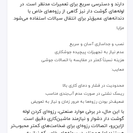
سرعت نصب اهمیت زیادی داشته باشد.
دارند و دسترسی سریع برای تعمیرات مدنظر است. در
شرایط کاری، اجازه جوشکاری یا رزوه‌کاری را ندهد.
لوله‌های گوشت دار نیز گاهی از رزوه‌های خاص با
دندانه‌های عمیق‌تر برای انتقال سیالات استفاده می‌شود.
برخی از انواع اتصالات مکانیکی دارای حلقه‌های آب‌بندی داخلی و خارجی
اتصالات لحیمی در لوله گوشت دار
مزایا:
اتصالات لحیمی (Brazing or Soldering) در صنعت لوله‌کشی به ویژه در مواردی که از فلزاتی مانند مس یا آلیاژهای خاص استفاده می‌شود، مرسوم است. هرچند برای لوله‌های گوشت دار فولادی، استفاده از لحیم سنتی ممکن است چندان رایج نباشد، اما در لوله‌های ضخیم مسی یا برنجی می‌توان از لحیم‌کاری سخت (Brazing) بهره برد.
مزایا:
نصب و جداسازی آسان و سریع
عدم نیاز به تجهیزات پیچیده جوشکاری
ایجاد اتصالی نسبتاً قوی و بدون نیاز به رزوه
هزینه نسبتاً کمتر در مقایسه با اتصالات جوشی
وزن سبک‌تر نسبت به فلنج و جوشکاری برای برخی آلیاژها
معایب:
مناسب برای کاربردهای خاص در صنایع برودتی و تهویه مطبوع
معایب:
محدودیت در فشار و دمای کاری بالا
ریسک نشتی در صورت عدم آب‌بندی مناسب
محدودیت دمای کاری؛ لحیم‌کاری سخت در دمای پایین‌تر از جوشکاری ان
ضعیف‌تر بودن رزوه‌ها به مرور زمان و نیاز به تعویض
نیازمند مهارت و آلیاژ لحیم مناسب
با این حال، در برخی موارد صنعتی، رزوه‌ای کردن لوله
در برخی فلزات مثل فولادهای ضخیم کاربرد محدودی دارد
گوشت دار دشوار و نیازمند ماشین‌کاری دقیق است.
ازاین‌رو، اتصالات رزوه‌ای برای ضخامت‌های کمتر محبوب‌تر
با توجه به ماهیت لوله گوشت دار، لحیم‌کاری عمدتاً در سیستم‌هایی به 
اتصالات ترکیبی در لوله گوشت دار
هستند؛ اما همچنان در پروژه‌های خاص که نیاز به