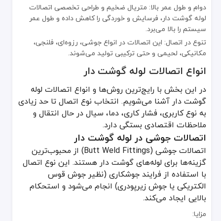
هزینه تجهیزات جوشکاری و بازرسی بیشتر
دوام و طول عمر بالا: متریال ضخیم و طراحی تخصصی اتصالات
لوله گوشت دار، فرسایش و خوردگی را کاهش داده و طول عمر
دشواری در تعویض یا تعمیر در صورت آسیب
سیستم را بالا می‌برد.
اتصالات جوشی لوله گوشت دار به‌خصوص در خطوط انتقال نفت و گاز بسیار 
تنوع در اتصال: این اتصالات در انواع جوشی، رزوه‌ای، فلنجی،
اتصالات رزوه‌ای در لوله گوشت دار
مکانیکی، لحیمی و حتی ترکیبی تولید می‌شوند.
اتصالات رزوه‌ای (Threaded Fittings) معمولاً در سیستم‌هایی به کار می‌روند که فشار متوسط یا پایین دارند و دسترسی سریع برای تعمیرات مدنظر است. در لوله‌های گوشت دار نیز گاهی از رزوه‌های خاص با دندانه‌های عمیق‌تر برای انتقال سیالات استفاده می‌شود.
انواع اتصالات لوله گوشت دار
مزایا:
در این بخش با رایج‌ترین روش‌ها و انواع اتصالات لوله
گوشت دار آشنا می‌شویم. انتخاب نوع اتصال تا حد زیادی
نصب و جداسازی آسان و سریع
به نوع کاربری، فشار کاری، دما، سیال در حال انتقال و
عدم نیاز به تجهیزات پیچیده جوشکاری
ملاحظات اقتصادی بستگی دارد.
هزینه نسبتاً کمتر در مقایسه با اتصالات جوشی
اتصالات جوشی در لوله گوشت دار
معایب:
اتصالات جوشی (Butt Weld Fittings) از محبوب‌ترین
گزینه‌ها برای لوله‌های گوشت دار هستند. این نوع اتصال
محدودیت در فشار و دمای کاری بالا
با استفاده از فرایند جوشکاری (نظیر جوش قوس
ریسک نشتی در صورت عدم آب‌بندی مناسب
الکتریکی یا جوش زیرپودری) انجام می‌شود و استحکام
بالایی ایجاد می‌کند.
ضعیف‌تر بودن رزوه‌ها به مرور زمان و نیاز به تعویض
با این حال، در برخی موارد صنعتی، رزوه‌ای کردن لوله گوشت دار دشوار و
مزایا: