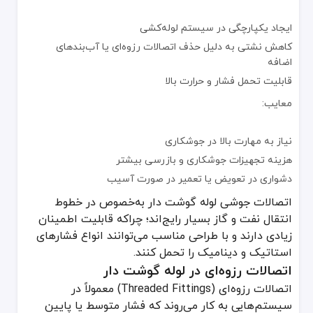
اتصالات فلنجی در لوله گوشت دار
اتصالات فلنجی (Flanged Fittings) در سیستم‌هایی استفاده می‌شوند که نیازمند بازدید، تمیزکاری یا تعویض قطعات به طور مکرر هستند. وجود فلنج‌ها این امکان را فراهم می‌کند که بتوان دو بخش از لوله یا تجهیزات مختلف را با استفاده از پیچ و مهره و گسکت (آب‌بند) به هم متصل کرد.
ایجاد یکپارچگی در سیستم لوله‌کشی
مزایا:
کاهش نشتی به دلیل حذف اتصالات رزوه‌ای یا آب‌بندهای
اضافه
قابلیت تحمل فشار و حرارت بالا
تسهیل در باز و بسته کردن قطعات
مناسب برای فشار و دمای بالا
معایب:
قابلیت استفاده در صنایع حساس مانند پتروشیمی و نیروگاه‌ها
نیاز به مهارت بالا در جوشکاری
معایب:
هزینه تجهیزات جوشکاری و بازرسی بیشتر
دشواری در تعویض یا تعمیر در صورت آسیب
هزینه ساخت و نصب بالاتر نسبت به رزوه‌ای
نیازمند فضایی بیشتر برای نصب پیچ و مهره‌ها
اتصالات جوشی لوله گوشت دار به‌خصوص در خطوط
انتقال نفت و گاز بسیار رایج‌اند؛ چراکه قابلیت اطمینان
امکان نشتی در صورت ایراد در گسکت یا سفت‌کاری نامناسب
زیادی دارند و با طراحی مناسب می‌توانند انواع فشارهای
اتصالات فلنجی در لوله‌های گوشت دار، هم برای قطرهای بزرگ و هم فشاره
استاتیک و دینامیک را تحمل کنند.
اتصالات مکانیکی لوله گوشت دار
اتصالات رزوه‌ای در لوله گوشت دار
اتصالات مکانیکی (Mechanical Joints) شامل کوپلینگ‌ها و بست‌های خاصی هستند که بدون نیاز به رزوه یا جوش، دو سر لوله‌ها را به یکدیگر متصل می‌کنند. در لوله‌های گوشت دار، این روش اغلب زمانی کاربرد دارد که:
اتصالات رزوه‌ای (Threaded Fittings) معمولاً در
نیاز به انعطاف‌پذیری یا قابلیت جابه‌جایی وجود داشته باشد.
سیستم‌هایی به کار می‌روند که فشار متوسط یا پایین