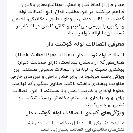
عین حال از لحاظ فنی و ایمنی استانداردهای بالایی را
مقاومت مکانیکی بالا: به دلیل ضخامت بالاتر، تحمل فشار و تنش‌های مک
فراهم می‌کنند. در این مطلب، انواع رایج اتصالات لوله
دوام و طول عمر بالا: متریال ضخیم و طراحی تخصصی اتصالات لوله گوشت 
گوشت دار نظیر جوشی، رزوه‌ای، فلنجی، مکانیکی، لحیمی
و ترکیبی را بررسی می‌کنیم و نکاتی کلیدی در انتخاب و
تنوع در اتصال: این اتصالات در انواع جوشی، رزوه‌ای، فلنجی، مکانیکی، 
نصب آن‌ها ارائه خواهیم داد.
انواع اتصالات لوله گوشت دار
معرفی اتصالات لوله گوشت دار
در این بخش با رایج‌ترین روش‌ها و انواع اتصالات لوله گوشت دار آشنا م
اتصالات جوشی در لوله گوشت دار
اتصالات لوله گوشت دار (Thick-Walled Pipe Fittings)
همان‌طور که از نامشان پیداست، دارای ضخامت دیواره
اتصالات جوشی (Butt Weld Fittings) از محبوب‌ترین گزینه‌ها برای لوله‌های گوشت دار هستند. این نوع اتصال با استفاده از فرایند جوشکاری (نظیر جوش قوس الکتریکی یا جوش زیرپودری) انجام می‌شود و استحکام بالایی ایجاد می‌کند.
بیشتری نسبت به لوله‌ها و اتصالات معمولی هستند. این
مزایا:
ویژگی باعث می‌شود در برابر فشار داخلی و نیروهای خارجی
مقاومت بیشتری داشته باشند. صنایع سنگین که نیازمند
ایجاد یکپارچگی در سیستم لوله‌کشی
خطوط لوله‌ای با ضریب ایمنی بالا هستند، از این اتصالات
کاهش نشتی به دلیل حذف اتصالات رزوه‌ای یا آب‌بندهای اضافه
برای بهبود پایداری سیستم و کاهش ریسک شکست و
قابلیت تحمل فشار و حرارت بالا
نشتی بهره می‌گیرند.
ویژگی‌های کلیدی اتصالات لوله گوشت دار
معایب:
مقاومت مکانیکی بالا: به دلیل ضخامت بالاتر، تحمل فشار و
نیاز به مهارت بالا در جوشکاری
تنش‌های مکانیکی این اتصالات بسیار زیاد است.