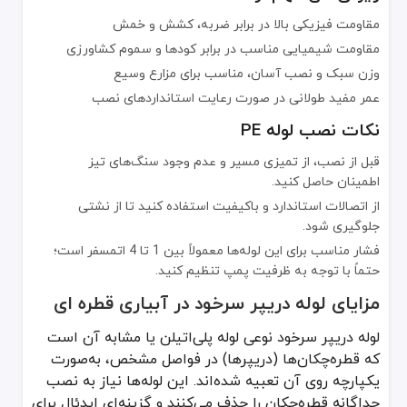
صرفه‌جویی در هزینه: لوله تیپ نسبت به سایر لوله‌ها ارزان‌تر است.
مقاومت فیزیکی بالا در برابر ضربه، کشش و خمش
انعطاف‌پذیری بالا: می‌توان آن را به‌راحتی در مسیرهای دارای پیچ‌وخم پهن
مقاومت شیمیایی مناسب در برابر کودها و سموم کشاورزی
آبیاری یکنواخت: منفذهای ریز (روزنه‌ها) در فاصله‌های متوالی آب را ی
وزن سبک و نصب آسان، مناسب برای مزارع وسیع
کاربردهای رایج لوله تیپ
عمر مفید طولانی در صورت رعایت استانداردهای نصب
باغ‌های ردیفی مثل صیفی‌جات (گوجه، خیار، کدو و ...)
نکات نصب لوله PE
کشت گلخانه‌ای برای گیاهان با تراکم بالا
قبل از نصب، از تمیزی مسیر و عدم وجود سنگ‌های تیز
مزارع وسیع با زمین هموار یا شیب ملایم
اطمینان حاصل کنید.
استفاده از لوله PVC در آبیاری قطره ای
از اتصالات استاندارد و باکیفیت استفاده کنید تا از نشتی
جلوگیری شود.
لوله PVC نیز به‌دلیل سبکی، مقاومت در برابر خوردگی و سادگی نصب در برخی سیستم‌های آبیاری قطره ای به کار می‌رود. هرچند که لوله آبیاری قطره ای عمدتاً از پلی‌اتیلن تولید می‌شود، اما در بخش‌هایی که فشار آب بالا است یا نیاز به استحکام بیشتری در برابر ضربه وجود دارد، از لوله PVC استفاده می‌کنند.
فشار مناسب برای این لوله‌ها معمولاً بین 1 تا 4 اتمسفر است؛
مزایای لوله PVC
حتماً با توجه به ظرفیت پمپ تنظیم کنید.
قیمت مناسب در مقایسه با فلزات یا برخی دیگر از پلیمرها
مزایای لوله دریپر سرخود در آبیاری قطره ای
مقاومت شیمیایی در برابر بیشتر کودها و مواد مغذی
لوله دریپر سرخود نوعی لوله پلی‌اتیلن یا مشابه آن است
نصب آسان با اتصالات استاندارد چسبی یا اورینگ‌دار
که قطره‌چکان‌ها (دریپرها) در فواصل مشخص، به‌صورت
لوله سیلیکونی و کارکرد آن در آبیاری قطره ای
یکپارچه روی آن تعبیه شده‌اند. این لوله‌ها نیاز به نصب
جداگانه قطره‌چکان را حذف می‌کنند و گزینه‌ای ایدئال برای