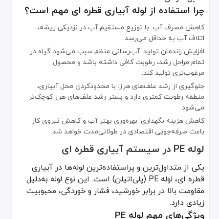
وزن سبک و نصب آسان، مناسب برای مزارع وسیع
چرا استفاده از لوله آبیاری قطره ای مهم است؟
عمر مفید طولانی در صورت رعایت استانداردهای نصب
کاهش مصرف آب: با توزیع مستقیم آب در نزدیکی ریشه،
نکات نصب لوله PE
اتلاف آب به حداقل می‌رسد.
افزایش راندمان تولید: آب‌رسانی منظم سبب می‌شود گیاه در
قبل از نصب، از تمیزی مسیر و عدم وجود سنگ‌های تیز اطمینان حاصل کن
تمام مراحل رشد، رطوبت کافی داشته باشد و محصول
از اتصالات استاندارد و باکیفیت استفاده کنید تا از نشتی جلوگیری شود.
مرغوب‌تری تولید کند.
فشار مناسب برای این لوله‌ها معمولاً بین 1 تا 4 اتمسفر است؛ حتماً با توجه به ظرفیت پمپ تنظیم کنید.
جلوگیری از رشد علف‌های هرز: با محدودکردن محل آبیاری،
مزایای لوله دریپر سرخود در آبیاری قطره ای
منطقه رطوبت کمتری دارد و بستر رشد علف‌های هرز کوچک‌تر
می‌شود.
لوله دریپر سرخود نوعی لوله پلی‌اتیلن یا مشابه آن است که قطره‌چکان‌ه
کاهش هزینه نگهداری: بهره‌وری بهتر آب و کاهش نیروی کار
دلایل انتخاب لوله دریپر سرخود
باعث صرفه‌جویی اقتصادی در طولانی‌مدت خواهد شد.
نصب سریع‌تر و آسان‌تر: همه چیز در کارخانه روی لوله تعبیه شده است.
لوله PE در سیستم آبیاری قطره ای
توزیع یکنواخت آب: فواصل قطره‌چکان‌ها استاندارد است و هر نقطه از ز
جلوگیری از گرفتگی: در برخی مدل‌ها، سیستم ضد رسوب یا خودشوینده 
یکی از متداول‌ترین و پراستفاده‌ترین لوله‌ها در آبیاری
لوله تیپ (Tape) چیست و چه کاربردی دارد؟
قطره ای، لوله PE (پلی‌اتیلن) است. این نوع لوله به‌دلیل
مقاومت بالا در برابر خورشید، فشار و خوردگی، محبوبیت
لوله تیپ (Tape) لوله‌ای نوارمانند با ضخامتی نسبتاً کم است که در آبیاری قطره ای کاربرد وسیعی دارد. این لوله‌ها اغلب از جنس پلی‌اتیلن سبک یا موادی مشابه تولید می‌شوند و به صورت یک نوار منعطف روی سطح خاک، زیر پلاستیک مالچ یا حتی کمی زیر خاک نصب می‌شوند.
زیادی دارد.
مزایای استفاده از لوله تیپ
ویژگی‌های مهم لوله PE