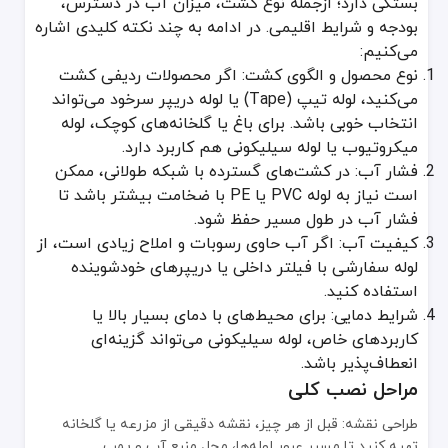
بستگی دارد؛ ازجمله نوع کشت، میزان آب در دسترس،
بودجه و شرایط اقلیمی. در ادامه به چند نکته کلیدی اشاره
می‌کنیم:
نوع محصول و الگوی کشت: اگر محصولات ردیفی کشت
می‌کنید، لوله تیپ (Tape) یا لوله دریپر سرخود می‌تواند
انتخاب خوبی باشد. برای باغ یا گلخانه‌های کوچک، لوله
میکروتیوب یا لوله سیلیکونی هم کاربرد دارد.
فشار آب: در کشت‌های گسترده با شبکه طولانی، ممکن
است نیاز به لوله PVC یا PE با ضخامت بیشتر باشد تا
فشار آب در طول مسیر حفظ شود.
کیفیت آب: اگر آب حاوی رسوبات و املاح زیادی است، از
لوله سفارشی با فیلتر داخلی یا دریپرهای خودشوینده
استفاده کنید.
شرایط دمایی: برای محیط‌های با دمای بسیار بالا یا
کاربردهای خاص، لوله سیلیکونی می‌تواند گزینه‌ای
انعطاف‌پذیر باشد.
مراحل نصب کلی
طراحی نقشه: قبل از هر چیز، نقشه دقیقی از مزرعه یا گلخانه
تهیه کنید تا مسیر عبور لوله‌ها، محل منبع آب و پمپ