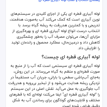
راهنمای انتخاب و نصب لوله آبیاری قطره ای
لوله آبیاری قطره ای یکی از اجزای کلیدی در سیستم‌های
لوله آبیاری قطره ای یکی از اجزای کلیدی در سیستم‌های نوین آبیاری اس
نوین آبیاری است که کمک می‌کند آب به‌صورت هدفمند،
لوله آبیاری قطره ای چیست؟
تدریجی و با کمترین هدررفت به ریشه گیاه برسد. با
انتخاب درست انواع لوله آبیاری قطره ای و بهره‌گیری از
لوله آبیاری قطره ای سیستمی است که آب را از منبع به صورت قطره‌ای و
مزایای آن‌ها، می‌توان مصرف آب را به‌طور چشمگیری
چرا استفاده از لوله آبیاری قطره ای مهم است؟
کاهش داد و درعین‌حال، عملکرد محصول و راندمان تولید
کاهش مصرف آب: با توزیع مستقیم آب در نزدیکی ریشه، اتلاف آب به 
را افزایش داد.
افزایش راندمان تولید: آب‌رسانی منظم سبب می‌شود گیاه در تمام مراح
لوله آبیاری قطره ای چیست؟
جلوگیری از رشد علف‌های هرز: با محدودکردن محل آبیاری، منطقه رطوبت
لوله آبیاری قطره ای سیستمی است که آب را از منبع به
کاهش هزینه نگهداری: بهره‌وری بهتر آب و کاهش نیروی کار باعث صرفه
صورت قطره‌ای و منظم به گیاه می‌رساند. در این روش،
لوله PE در سیستم آبیاری قطره ای
به‌جای آب‌پاشی سطحی یا بارانی، جریان آب مستقیماً در
نزدیکی ریشه هدایت می‌شود و از تبخیر بی‌رویه و هدررفت
یکی از متداول‌ترین و پراستفاده‌ترین لوله‌ها در آبیاری قطره ای، لوله PE (پلی‌اتیلن) است. این نوع لوله به‌دلیل مقاومت بالا در برابر خورشید، فشار و خوردگی، محبوبیت زیادی دارد.
آب جلوگیری به عمل می‌آید. نقش اصلی در این سیستم
ویژگی‌های مهم لوله PE
را “لوله آبیاری قطره ای” ایفا می‌کند؛ لوله‌ای که با قطرهای
مقاومت فیزیکی بالا در برابر ضربه، کشش و خمش
مختلف و قابلیت‌های گوناگون برای رساندن آب به شکل
مقاومت شیمیایی مناسب در برابر کودها و سموم کشاورزی
دقیق طراحی شده است.