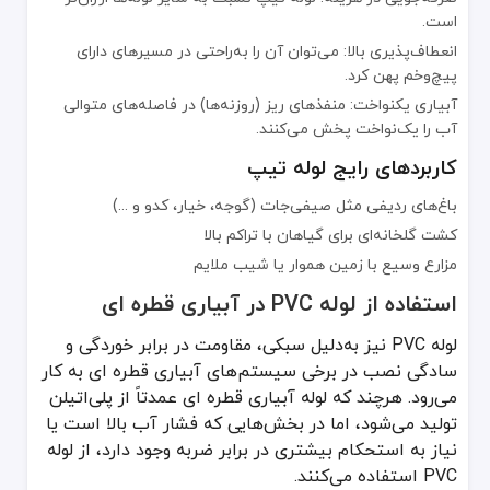
افزایش طول عمر سیستم: با حذف مواد جامد، انسداد در لوله‌ها و دریپره
است.
بهبود کیفیت آبیاری: توزیع آب به‌شکل یکنواخت‌تر و مؤثرتر انجام می‌ش
انعطاف‌پذیری بالا: می‌توان آن را به‌راحتی در مسیرهای دارای
پیچ‌وخم پهن کرد.
راهنمای انتخاب و نصب لوله آبیاری قطره ای
آبیاری یکنواخت: منفذهای ریز (روزنه‌ها) در فاصله‌های متوالی
انتخاب لوله آبیاری قطره ای مناسب، به عوامل متعددی بستگی دارد؛ ازج
آب را یک‌نواخت پخش می‌کنند.
نوع محصول و الگوی کشت: اگر محصولات ردیفی کشت می‌کنید، لوله تیپ (Tape) یا لوله دریپر سرخود می‌تواند انتخاب خوبی باشد. برای باغ یا گلخانه‌های کوچک، لوله میکروتیوب یا لوله سیلیکونی هم کا
کاربردهای رایج لوله تیپ
فشار آب: در کشت‌های گسترده با شبکه طولانی، ممکن است نیاز به لوله PVC یا PE با ضخامت بیشتر باشد تا فشار آب در طول مسیر حفظ ش
کیفیت آب: اگر آب حاوی رسوبات و املاح زیادی است، از لوله سفارشی با
باغ‌های ردیفی مثل صیفی‌جات (گوجه، خیار، کدو و ...)
شرایط دمایی: برای محیط‌های با دمای بسیار بالا یا کاربردهای خاص، لوله
کشت گلخانه‌ای برای گیاهان با تراکم بالا
مراحل نصب کلی
مزارع وسیع با زمین هموار یا شیب ملایم
طراحی نقشه: قبل از هر چیز، نقشه دقیقی از مزرعه یا گلخانه تهیه کنی
استفاده از لوله PVC در آبیاری قطره ای
خرید تجهیزات باکیفیت: از فروشگاه‌های معتبر، لوله و اتصالات با استاندار
نصب لوله اصلی و فرعی: لوله اصلی که معمولاً PE یا PVC است را در مسیر اصلی نصب کرده و لوله‌های فرعی (مثل لوله دریپر سرخود یا لوله تیپ) را به آن وصل کنید.
لوله PVC نیز به‌دلیل سبکی، مقاومت در برابر خوردگی و
سادگی نصب در برخی سیستم‌های آبیاری قطره ای به کار
کنترل نهایی و آزمایش: پس از نصب، چند ساعت سیستم را روشن کنید 
می‌رود. هرچند که لوله آبیاری قطره ای عمدتاً از پلی‌اتیلن
لوله آبیاری قطره ای نقشی حیاتی در بهینه‌سازی مصرف آب و افزایش بهره‌وری کشاورزی دارد. با شناخت انواع مختلف لوله‌ها مانند لوله PE، لوله دریپر سرخود، لوله تیپ(tape)، لوله PVC، لوله سیلیکونی، لوله میکروتیوب و حتی لوله سفارشی با فیلتر داخلی، می‌توانید بهترین گزینه
تولید می‌شود، اما در بخش‌هایی که فشار آب بالا است یا
نیاز به استحکام بیشتری در برابر ضربه وجود دارد، از لوله
PVC استفاده می‌کنند.