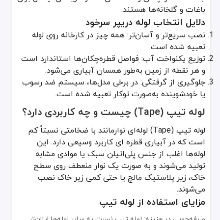
لوله سیلیکونی کمتر از سایر انواع لوله در سیستم‌های کشاورزی گسترده ب
باغات و گلخانه‌ها هستند.
کاربردهای رایج لوله سیلیکونی
دلایل انتخاب لوله دریپر سرخود
گلخانه‌های هیدروپونیک که نیاز به انتقال محلول‌های مغذی با دقت بالا د
نصب سریع‌تر و آسان‌تر: همه چیز در کارخانه روی لوله
سیستم‌های تحقیقاتی و آزمایشگاهی کشاورزی که شرایط کنترل‌شده دار
تعبیه شده است.
مزارع کوچک ویژه مانند کشت‌های دارویی یا گیاهان ارزشمند که آبیاری 
توزیع یکنواخت آب: فواصل قطره‌چکان‌ها استاندارد است
و هر نقطه از زمین به‌طور همسان آبیاری می‌شود.
لوله میکروتیوب: مزایا و کاربرد
جلوگیری از گرفتگی: در برخی مدل‌ها، سیستم ضد رسوب
لوله میکروتیوب، لوله‌های بسیار باریک (عموماً با قطر داخلی چند میلی‌م
یا خودشوینده به‌صورت توکار تعبیه شده است.
دلایل استفاده از لوله میکروتیوب
لوله تیپ (Tape) چیست و چه کاربردی دارد؟
کنترل حداکثری دبی آب: برای گیاهانی که نیاز آبی متفاوت یا حساسی دا
لوله تیپ (Tape) لوله‌ای نوارمانند با ضخامتی نسبتاً کم
صرفه‌جویی در فضا: در محیط‌های گلخانه‌ای که فضای محدودی وجود دارد، 
است که در آبیاری قطره ای کاربرد وسیعی دارد. این
اتصالات آسان به لوله اصلی: با استفاده از رابط‌های مخصوص، می‌توان لوله میکروت
لوله‌ها اغلب از جنس پلی‌اتیلن سبک یا موادی مشابه
لوله سفارشی با فیلتر داخلی: راهکاری برای کاهش
تولید می‌شوند و به صورت یک نوار منعطف روی سطح
خاک، زیر پلاستیک مالچ یا حتی کمی زیر خاک نصب
یکی از مشکلات رایج در آبیاری قطره ای، گرفتگی قطره‌چکان‌ها و روزنه‌
می‌شوند.
مزایای اصلی لوله سفارشی با فیلتر داخلی
مزایای استفاده از لوله تیپ
کاهش هزینه‌های تعمیر و نگهداری: نیاز کمتر به شست‌وشوی دوره‌ای و 
صرفه‌جویی در هزینه: لوله تیپ نسبت به سایر لوله‌ها ارزان‌تر