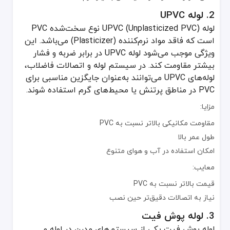
نیاز به دقت بیشتر در اتصال حلقه‌های اورینگ
2. لوله UPVC
لوله UPVC (Unplasticized PVC) نوع سخت‌شده PVC
4. لوله چدنی
است که فاقد مواد نرم‌کننده (Plasticizer) می‌باشد. این
لوله چدنی از قدیمی‌ترین انواع لوله و اتصالات فاضلاب محسوب می‌شود
ویژگی موجب می‌شود لوله UPVC در برابر ضربه و فشار
مزایا:
بیشتر مقاومت کند. در سیستم لوله و اتصالات فاضلاب،
دوام و مقاومت بالا در برابر ضربه
لوله‌های UPVC می‌توانند به‌عنوان جایگزین مناسبی برای
PVC در مناطق پرتنش یا محیط‌های گرم استفاده شوند.
عمر طولانی در صورت نگهداری مناسب
معایب:
مزایا:
وزن سنگین و دشواری در نصب
مقاومت مکانیکی بالاتر نسبت به PVC
مستعد زنگ‌زدگی در صورت عدم پوشش محافظ
طول عمر بالا
امکان استفاده در آب‌ و هوای متنوع
5. لوله گالوانیزه
لوله گالوانیزه از جنس فولادی ساخته می‌شود که توسط یک لایه فلز روی (Zinc) پوشانده شده تا مقاومت خوبی در برابر خوردگی داشته باشد. در گذشته برای آب‌رسانی و فاضلاب به کار می‌رفت، اما امروزه کاربرد آن به‌دلیل رسوب و زنگ‌زدگی کمتر شده است. بااین‌حال، در برخی موارد خاص یا پروژه‌های موقت، همچنان از لوله گالوانیزه است
معایب:
مزایا:
قیمت بالاتر نسبت به PVC
نیاز به اتصالات دقیق‌تر حین نصب
مقاومت متوسط در برابر خوردگی
استحکام بالا
3. لوله پوش فیت
لوله پوش فیت یکی از سیستم‌های مدرن در لوله و
معایب: