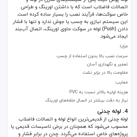
اتصالات فاضلاب است که با داشتن اورینگ و طراحی
احتمال رسوب بالا
خاص سوکت‌ها، فرآیند نصب را بسیار ساده کرده است.
وزن نسبتا زیاد
این سیستم نیازی به چسب یا جوش ندارد و تنها با فشار
6. لوله مسی
دادن (Push) لوله در سوکت حاوی اورینگ، اتصال آب‌بند
لوله مسی در مقایسه با سایر لوله‌ها کمتر در فاضلاب استفاده می‌شود؛ 
ایجاد می‌شود.
اتصالات مهم در لوله و اتصالات فاضلاب
مزایا:
سرعت نصب بالا بدون استفاده از چسب
علاوه بر انتخاب نوع لوله، شناخت اتصالاتی که در مسیر انتقال فاضلاب
تعمیر و نگهداری آسان
زانویی
مقاومت بالا در برابر نشت
زانویی اتصالی است که مسیر لوله را تغییر می‌دهد. انواع زانویی 45 و 90 درجه برای تغییر جهت سیال در شبکه فاضلاب کاربرد دارند. در سیستم لوله و اتصالات فاضلاب، زانویی‌ها باید از همان جنس لوله اصلی یا جنسی سازگار با آن انتخاب شوند تا اتصالات دچار نشتی نشود.
سه راهی
معایب:
سه راهی قطعه‌ای است که مسیر جریان را به دو بخش تقسیم می‌کند یا دو
هزینه اولیه بالاتر نسبت به PVC
بوشن
نیاز به دقت بیشتر در اتصال حلقه‌های اورینگ
بوشن یا کوپلینگ، قطعه‌ای است که دو قسمت لوله را به هم متصل می‌ک
سیفون‌ها
4. لوله چدنی
سیفون‌ها قطعه‌ای خمیده هستند که بخشی از آب در آن باقی می‌ماند ت
لوله چدنی از قدیمی‌ترین انواع لوله و اتصالات فاضلاب
محسوب می‌شود که همچنان در برخی تاسیسات قدیمی یا
نکات مهم در نصب و راه‌اندازی لوله و اتصالات فاض
پروژه‌های خاص استفاده می‌گردد. چدن در برابر فشار و