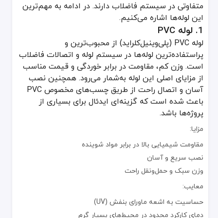
متفاوتی در سیستم فاضلاب دارند. در ادامه به مهم‌ترین
مزایا:
این لوله‌ها اشاره می‌کنیم.
1. لوله PVC
مقاومت مکانیکی بالاتر نسبت به PVC
لوله PVC (پلی‌وینیل‌کلراید) از محبوب‌ترین و
طول عمر بالا
پراستفاده‌ترین لوله‌ها در سیستم لوله و اتصالات فاضلاب
امکان استفاده در آب‌ و هوای متنوع
است. وزن کم، مقاومت در برابر خوردگی و قیمت مناسب
معایب:
از مزایای اصلی این لوله به‌شمار می‌رود. همچنین نصب
قیمت بالاتر نسبت به PVC
آسان و اتصال راحت از طریق چسب‌های مخصوص PVC
نیاز به اتصالات دقیق‌تر حین نصب
باعث شده است که گزینه‌ای ایدئال برای بسیاری از
پروژه‌ها باشد.
3. لوله پوش فیت
لوله پوش فیت یکی از سیستم‌های مدرن در لوله و اتصالات فاضلاب است که با داشتن اورینگ
مزایا:
مزایا:
مقاومت شیمیایی بالا در برابر مواد شوینده
نصب سریع و آسان
سرعت نصب بالا بدون استفاده از چسب
وزن سبک و حمل‌ونقل راحت
تعمیر و نگهداری آسان
مقاومت بالا در برابر نشت
معایب:
معایب:
حساسیت به اشعه ماورای بنفش (UV)
دمای کارکرد محدود در محیط‌های بسیار گرم
هزینه اولیه بالاتر نسبت به PVC