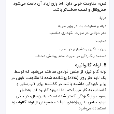
شیب مناسب: همواره شیب لوله باید به شکلی باشد که آب و فاضلاب به‌
ضربه مقاومت خوبی دارد، اما وزن زیاد آن باعث می‌شود
انتخاب اتصالات هماهنگ: حتماً از اتصالاتی استفاده کنید که با نوع لول
حمل‌ونقل و نصب سخت‌تر باشد.
تهویه مناسب (ونت): سیستم فاضلاب برای عملکرد صحیح نیازمند تهویه م
مزایا:
عایق‌بندی: در مناطقی که در معرض یخ‌زدگی یا گرمای شدید هستند، حتما
دوام و مقاومت بالا در برابر ضربه
رعایت استانداردها و نکات ایمنی در لوله و اتصالا
عمر طولانی در صورت نگهداری مناسب
استاندارد ملی و بین‌المللی: استفاده از لوله و اتصالاتی که دارای استانداردهای ملی (مانند استاندارد ISIRI) یا بین‌المللی (مانند TM
معایب:
بازرسی دوره‌ای: بهتر است حداقل هر چند سال یک‌بار سیستم فاضلاب را
وزن سنگین و دشواری در نصب
نگهداری و تمیزکاری: استفاده دوره‌ای از محلول‌ها یا تجهیزات رفع گرف
مستعد زنگ‌زدگی در صورت عدم پوشش محافظ
استفاده از نیروی متخصص: نصب و تعمیر سیستم لوله و اتصالات فاضلاب ر
5. لوله گالوانیزه
لوله گالوانیزه از جنس فولادی ساخته می‌شود که توسط
لوله و اتصالات فاضلاب جزء حیاتی زیرساخت هر ساختمان است که انتخاب و اجرای درست آن تأثیر مستقیمی بر بهداشت و ایمنی محیط دارد. با توجه به تنوع بالای لوله‌ها مانند PVC، UPVC، پوش فیت،
یک لایه فلز روی (Zinc) پوشانده شده تا مقاومت خوبی در
برای انتخاب بهتر و جلوگیری از مشکلات احتمالی، همیشه مشورت با مت
برابر خوردگی داشته باشد. در گذشته برای آب‌رسانی و
فاضلاب به کار می‌رفت، اما امروزه کاربرد آن به‌دلیل
رسوب و زنگ‌زدگی کمتر شده است. بااین‌حال، در برخی
موارد خاص یا پروژه‌های موقت، همچنان از لوله گالوانیزه
استفاده می‌شود.