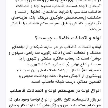
در هر ساختمان برای دفع بهداشتی و مطمئن پساب و
لوله و اتصالات فاضلاب چیست؟
آب‌های آلوده هستند. انتخاب صحیح لوله و اتصالات
فاضلاب متناسب با شرایط ساختمان، نه‌تنها از نشت و
لوله و اتصالات فاضلاب در هر سازه، شبکه‌ای از لوله‌های مختلف و 
مشکلات زیست‌محیطی جلوگیری می‌کند، بلکه هزینه‌های
انواع لوله در سیستم لوله و اتصالات فاضلاب
نگهداری را کاهش و طول عمر سیستم فاضلاب را افزایش
می‌دهد.
در بازار تاسیسات، تنوع بالایی از انواع لوله‌ها وجود دارد که هر کدام ب
لوله و اتصالات فاضلاب چیست؟
1. لوله PVC
لوله PVC (پلی‌وینیل‌کلراید) از محبوب‌ترین و پراستفاده‌ترین لوله‌ها در سیستم لوله و اتصالات فاضلاب است. وزن کم، مقاومت در برابر خوردگی و قیمت مناسب از مزایای اصلی این لوله به‌شمار می‌رود. همچنین نصب آسان و اتصال راحت از طریق چسب‌های مخصوص PVC باعث شده است که گزینه‌ای ایدئال برای بسیاری از پروژه‌ها باشد.
لوله و اتصالات فاضلاب در هر سازه، شبکه‌ای از لوله‌های
مزایا:
مختلف و قطعات اتصال (مانند زانویی، سه راهی، سیفون و
بوشن) است که پساب خانگی، صنعتی و شهری را به
مقاومت شیمیایی بالا در برابر مواد شوینده
سیستم دفع نهایی (چاه جذبی، شبکه شهری یا
نصب سریع و آسان
تصفیه‌خانه) انتقال می‌دهد. هدف اصلی این سیستم
وزن سبک و حمل‌ونقل راحت
پیشگیری از آلودگی محیط، حفظ بهداشت عمومی و
معایب:
تضمین عملکرد درست شبکه فاضلاب است.
حساسیت به اشعه ماورای بنفش (UV)
انواع لوله در سیستم لوله و اتصالات فاضلاب
دمای کارکرد محدود در محیط‌های بسیار گرم
در بازار تاسیسات، تنوع بالایی از انواع لوله‌ها وجود دارد که
2. لوله UPVC
هر کدام بسته به جنس و ویژگی‌هایی که دارند، کاربردهای
لوله UPVC (Unplasticized PVC) نوع سخت‌شده PVC است که فاقد مواد نرم‌کننده (Plasticizer) می‌باشد. این ویژگی موجب می‌شود لوله UPVC در برابر ضربه و فشار بیشتر مقاومت کند. در سیستم لوله و اتصالات فاضلاب، لوله‌های UPVC می‌توانند به‌عنوان جایگزین مناسبی برای PVC در مناطق پرتنش یا محیط‌های گرم استفاده شوند.