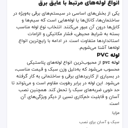
انواع لوله‌های مرتبط با عایق برق
مزایا
:
مقاومت مکانیکی بالا
یکی از بخش‌های اساسی در سیستم‌های برقی به‌ویژه در
مناسب برای محیط‌های با ریسک فیزیکی زیاد
ساختمان‌ها، کانال‌ها یا لوله‌هایی است که سیم‌ها و
کابل‌ها درون آن عبور می‌کنند. انتخاب نوع لوله مناسب
معایب
:
بسته به شرایط محیطی، فشار مکانیکی و الزامات
سنگین و دشوار در نصب
استانداردها متفاوت است. در ادامه با رایج‌ترین انواع
حساسیت به خوردگی در صورت از بین رفتن پوشش محافظ
لوله‌ها آشنا می‌شویم.
لوله PVC
لوله خرطومی پلاستیکی
لوله خرطومی پلاستیکی
به خاطر انعطاف و سبک بودن، در تأسیسات الکتریک
لوله pvc
از محبوب‌ترین انواع لوله‌های پلاستیکی
محسوب می‌شود که به‌دلیل وزن سبک و قیمت مناسب،
مزایا
:
در بسیاری از کاربردهای برقی و ساختمانی به کار گرفته
فوق‌العاده انعطاف‌پذیر
می‌شود. این لوله در برابر رطوبت مقاوم است و می‌تواند تا
نصب سریع و راحت
حد خوبی ضربه‌های سبک را تحمل کند. همچنین نصب
وزن بسیار کم
آسان و قابلیت خم‌کاری نسبی از دیگر ویژگی‌های آن
است.
معایب
:
مزایا
:
حساسیت بیشتر به فشار زیاد
بسته به کیفیت جنس، طول عمر متفاوت
سبک و آسان برای نصب