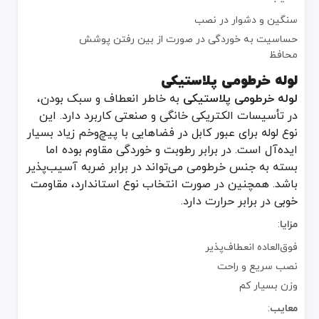
معایب
:
سنگین و دشوار در نصب
قیمت نسبتاً بالا
حساسیت به خوردگی در صورت از بین رفتن پوشش
نیاز به نصاب حرفه‌ای در برخی پروژه‌ها
محافظ
نکات مهم در انتخاب عایق برق و لوله مناسب
لوله خرطومی پلاستیکی
لوله خرطومی پلاستیکی
به خاطر انعطاف و سبک بودن،
شرایط محیطی
: اگر منطقه‌ای مرطوب یا در معرض مواد خورنده است، لوله‌های PVC یا GRP انتخاب بهتری خوا
در تأسیسات الکتریکی خانگی و صنعتی کاربرد دارد. این
دمای کارکرد
: در محیط‌هایی با دمای بالا، بهتر است از CPVC یا لوله نسوز استفاده کنید.
نوع لوله برای عبور کابل در فضاهایی با پیچ‌وخم زیاد بسیار
مقاومت مکانیکی
: در پروژه‌های سنگین صنعتی که فشار فیزیکی روی لوله‌
استانداردهای الکتریکی
: حتماً از برندها و تولیدکنندگان دارای استاندار
ایده‌آل است. در برابر رطوبت و خوردگی مقاوم بوده اما
سهولت نصب
: اگر مسیر کابل‌کشی پیچیده است، لوله خرطومی پلاستیکی یا لوله PE به‌علت انعطاف بالاتر نصب 
بسته به جنس خرطومی می‌تواند در برابر ضربه آسیب‌پذیر
باشد. همچنین در صورت انتخاب نوع استاندارد، مقاومت
نگهداری و ایمنی در عایق‌های برق
خوبی در برابر حرارت دارد.
بازرسی دوره‌ای
: هر چند وقت یک‌بار وضعیت ظاهری لوله‌ها و کابل‌ها بر
مزایا
:
تمیزکاری مناسب
: گرد و غبار و رطوبت می‌تواند به اتصالات برقی صدمه بز
فوق‌العاده انعطاف‌پذیر
جلوگیری از فشار یا ضربه
: در مکان‌های پرتردد یا صنعتی، بهتر است از 
نصب سریع و راحت
رعایت دستورالعمل سازنده
: هر تولیدکننده برای نصب و نگهداری محصول خو
وزن بسیار کم
عایق برق
بخش مهمی از هر سیستم الکتریکی است که ضمن تأمین ایمنی، عمر سیم‌کشی و تجهیزات را افزایش می‌دهد. انتخاب لوله مناسب مانند لوله pvc، لوله pe، لوله فلزی، لوله خرطومی پلاستیکی، لوله 
معایب
: