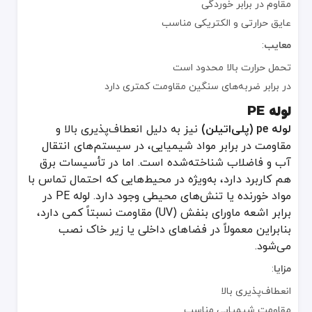
مقاوم در برابر خوردگی
لوله CPVC
عایق حرارتی و الکتریکی مناسب
لوله cpvc
نوعی پلی‌وینیل کلراید کلرزده است که مقاومت حرارتی بالاتری نسبت به PVC معمولی دارد. در صنایع شیمیایی و تأسیسات آتش‌نشانی کاربرد فراوانی دارد. در سیستم‌های برقی نیز وقتی دمای محیط بالاتر باشد، از CPVC استفاده می‌شود. این لوله می‌تواند جایگزین مناسبی برای لوله‌های ف
معایب
:
مزایا
:
تحمل حرارت بالا محدود است
تحمل دمای بالاتر از PVC
در برابر ضربه‌های سنگین مقاومت کمتری دارد
مقاوم در برابر خوردگی و مواد شیمیایی
لوله PE
معایب
:
لوله pe (پلی‌اتیلن)
نیز به دلیل انعطاف‌پذیری بالا و
قیمت بالاتر نسبت به PVC معمولی
مقاومت در برابر مواد شیمیایی، در سیستم‌های انتقال
کمتر در دسترس در برخی بازارها
آب و فاضلاب شناخته‌شده است. اما در تأسیسات برق
لوله کاندوئیت
هم کاربرد دارد، به‌ویژه در محیط‌هایی که احتمال تماس با
لوله کاندوئیت
اصطلاحی کلی برای لوله‌های مخصوص سیم‌کشی برق است که از متریال‌های مختلفی مانند فلز، PVC یا پلاستیک‌های ویژه ساخته می‌شوند. هدف اصلی کاندوئیت‌ها محافظت از سیم‌ها در برابر آسیب‌های
مواد خورنده یا تنش‌های محیطی وجود دارد. لوله PE در
برابر اشعه ماورای بنفش (UV) مقاومت نسبتاً کمی دارد،
مزایا
:
بنابراین معمولاً در فضاهای داخلی یا زیر خاک نصب
محافظت فیزیکی عالی از کابل‌ها
می‌شود.
امکان اجرای سیستم ارت در نوع فلزی
مزایا
:
معایب
:
انعطاف‌پذیری بالا
بسته به جنس، هزینه و وزن متفاوت
مقاومت شیمیایی مناسب