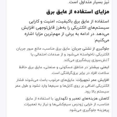
نیز بسیار متداول است.
عایق حرارتی و الکتریکی مناسب
مزایای استفاده از عایق برق
معایب
:
تحمل حرارت بالا محدود است
استفاده از عایق برق باکیفیت، امنیت و کارایی
در برابر ضربه‌های سنگین مقاومت کمتری دارد
سیستم‌های الکتریکی را به‌طرز قابل‌توجهی افزایش
می‌دهد. در ادامه به برخی از مهم‌ترین مزایا اشاره
لوله PE
می‌کنیم:
لوله pe (پلی‌اتیلن)
نیز به دلیل انعطاف‌پذیری بالا و مقاومت در برابر مواد شیمیایی، در سیستم‌ه
جلوگیری از نشتی جریان
: عایق برق مناسب، مانع عبور جریان
مزایا
:
الکتریکی ناخواسته می‌شود و از صدمات احتمالی یا
انعطاف‌پذیری بالا
آتش‌سوزی پیشگیری می‌کند.
مقاومت شیمیایی مناسب
ایمنی بیشتر
: در مناطق مسکونی و صنعتی، عایق برق حافظ
نصب راحت در مسیرهای خمیده
سلامت افراد در برابر برق‌گرفتگی است.
افزایش عمر تجهیزات
: عایق‌های مرغوب باعث می‌شوند فشار
معایب
:
الکتریکی اضافی بر روی کابل‌ها و سیم‌ها وارد نشود و طول عمر
حساسیت در برابر نور خورشید
سیستم بالا رود.
ضریب انبساط حرارتی بالا
کاهش هزینه‌های تعمیر و نگهداری
: با استفاده از عایق
لوله فلزی
مناسب، از خرابی زودرس سیم‌کشی‌ها و نیاز به تعمیرات
پرهزینه جلوگیری می‌شود.
لوله فلزی
(معمولاً فولادی یا گالوانیزه) به دلیل تحمل فشار و ضربه بال