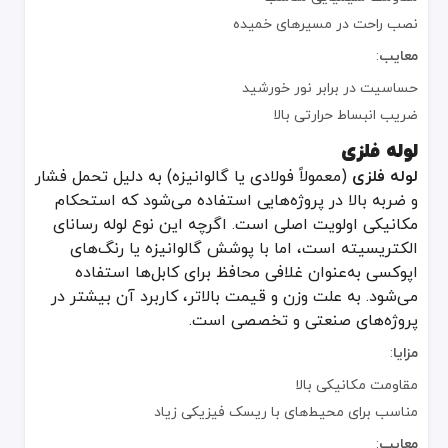
نیاز به اتصالات متنوع و ابزار خاص
نصب راحت در مسیرهای خمیده
لوله نسوز
معایب
:
لوله نسوز
یا لوله مقاوم در برابر حرارت و آتش، در محیط‌هایی که خطر آت
حساسیت در برابر نور خورشید
مزایا
:
ضریب انبساط حرارتی بالا
مقاومت عالی در برابر حرارت بالا
لوله فلزی
کاهش خطر آتش‌سوزی و گسترش آن
لوله فلزی
(معمولاً فولادی یا گالوانیزه) به دلیل تحمل فشار
معایب
:
و ضربه بالا در پروژه‌هایی استفاده می‌شود که استحکام
هزینه تهیه و نصب بیشتر
مکانیکی اولویت اصلی است. اگرچه این نوع لوله رسانای
الکتریسیته است، اما با پوشش گالوانیزه یا رنگ‌های
ممکن است در دسترس‌بودن محدود داشته باشد
اپوکسی به‌عنوان غلافی محافظ برای کابل‌ها استفاده
لوله GRP
می‌شود. به علت وزن و قیمت بالاتر، کاربرد آن بیشتر در
لوله grp
(Glass Reinforced Plastic) از کامپوزیت الیاف شیشه و رزین تشکیل شده و سبک اما مستحکم است. این لوله در برابر خوردگی بسیار مقاوم بوده و در محیط‌های نمکی یا شیمیایی کارآمد است. لوله GRP رسانای الکتریکی نیست و به‌عنوان یک عایق خوب در صنایع مختلف مورد استفاده قرار می‌گیرد.
پروژه‌های صنعتی و تخصصی است.
مزایا
:
مزایا
:
وزن سبک در مقایسه با فلز
مقاومت مکانیکی بالا
مقاومت شیمیایی و خوردگی بالا
مناسب برای محیط‌های با ریسک فیزیکی زیاد
عایق خوب برای سیستم‌های برقی
معایب
: