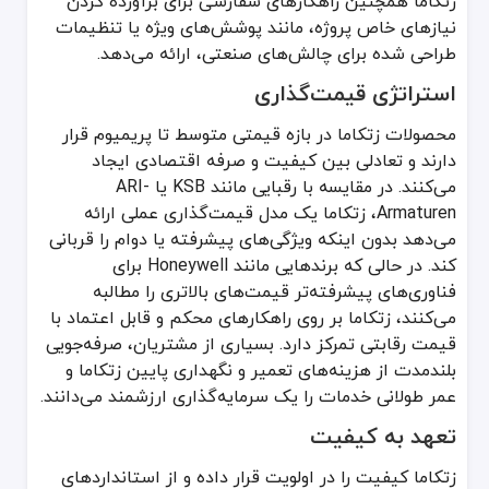
زتکاما همچنین راهکارهای سفارشی برای برآورده کردن
بررسی شماره سریال: هر محصول شامل شماره سریال قابل ردیابی است.
نیازهای خاص پروژه، مانند پوشش‌های ویژه یا تنظیمات
بررسی مدارک: اقلام اصل با گواهی‌ها و دفترچه‌های راهنما ارائه می‌شوند.
طراحی شده برای چالش‌های صنعتی، ارائه می‌دهد.
بازرسی مهرهای هولوگرافیک: به دنبال مهرهای ضد دستکاری برای امنیت
استراتژی قیمت‌گذاری
خرید از نمایندگان مجاز: فقط از توزیع‌کنندگانی که در وب‌سایت رسمی ز
این اقدامات از خرید محصولات تقلبی جلوگیری کرده و ایمنی و عملکرد به
محصولات زتکاما در بازه قیمتی متوسط تا پریمیوم قرار
دارند و تعادلی بین کیفیت و صرفه اقتصادی ایجاد
زتکاما نمونه‌ای از قابلیت اطمینان، نوآوری و کیفیت در فناوری شیرآ
می‌کنند. در مقایسه با رقبایی مانند KSB یا ARI-
برای اطلاعات بیشتر یا دریافت پشتیبانی، به وب‌سایت رسمی زتکاما مرا
Armaturen، زتکاما یک مدل قیمت‌گذاری عملی ارائه
می‌دهد بدون اینکه ویژگی‌های پیشرفته یا دوام را قربانی
کند. در حالی که برندهایی مانند Honeywell برای
فناوری‌های پیشرفته‌تر قیمت‌های بالاتری را مطالبه
می‌کنند، زتکاما بر روی راهکارهای محکم و قابل اعتماد با
قیمت رقابتی تمرکز دارد. بسیاری از مشتریان، صرفه‌جویی
بلندمدت از هزینه‌های تعمیر و نگهداری پایین زتکاما و
عمر طولانی خدمات را یک سرمایه‌گذاری ارزشمند می‌دانند.
تعهد به کیفیت
زتکاما کیفیت را در اولویت قرار داده و از استانداردهای