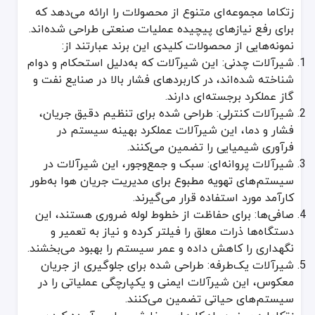
زتکاما مجموعه‌ای متنوع از محصولات را ارائه می‌دهد که
مزیت زتکاما در گزینه‌های سفارشی مقرون‌به‌صرفه، تمرکز بر شیرآلات چدنی و کنترلی، و تعادل اثبات‌شده‌ای از نوآ
برای رفع نیازهای پیچیده عملیات صنعتی طراحی شده‌اند.
کشور سازنده
نمونه‌هایی از محصولات کلیدی این برند عبارتند از:
شیرآلات چدنی: این شیرآلات که به‌دلیل استحکام و دوام
تمام محصولات زتکاما با افتخار در لهستان تولید می‌شوند و از امکانات
شناخته شده‌اند، در کاربردهای فشار بالا در صنایع نفت و
شرکت‌های همکار و زیرمجموعه‌ها
گاز عملکرد برجسته‌ای دارند.
شیرآلات کنترلی: طراحی شده برای تنظیم دقیق جریان،
زتکاما به‌عنوان بخشی از Groupe Valmetal فعالیت می‌کند، یک رهبر چندملیتی در فناوری‌های کنترل جریان و شیرآلات. این همکاری منابع زتکاما را گسترش داده و به برند امکان می‌دهد محصولات خود را نوآورانه کند و نیازهای متغیر مشتریان را برآورده سازد.
فشار و دما، این شیرآلات عملکرد بهینه سیستم در
فرآوری شیمیایی را تضمین می‌کنند.
جوایز و دستاوردها
شیرآلات پروانه‌ای: سبک و جمع‌وجور، این شیرآلات در
زتکاما جوایز متعددی را کسب کرده که نشان‌دهنده برتری در تولید و نوآو
سیستم‌های تهویه مطبوع برای مدیریت جریان هوا به‌طور
کارآمد مورد استفاده قرار می‌گیرند.
جایزه کسب‌وکار اروپایی برای نوآوری: به‌رسمیت شناختن پیشرفت‌های 
صافی‌ها: برای حفاظت از خطوط لوله ضروری هستند، این
گواهینامه‌های پایداری: برای فرایندهای تولید دوستدار محیط زیست.
دستگاه‌ها ذرات معلق را فیلتر کرده و نیاز به تعمیر و
جوایز رهبری صنعتی: برای قدردانی از مشارکت زتکاما در پیشرفت‌های صن
نگهداری را کاهش داده و عمر سیستم را بهبود می‌بخشند.
این افتخارات تعهد زتکاما به کیفیت و نوآوری را به نمایش می‌گذارند و 
شیرآلات یک‌طرفه: طراحی شده برای جلوگیری از جریان
معکوس، این شیرآلات ایمنی و یکپارچگی عملیاتی را در
اطمینان از اصالت محصولات
سیستم‌های حیاتی تضمین می‌کنند.
برای اطمینان از اصالت محصولات زتکاما، این مراحل را دنبال کنید: