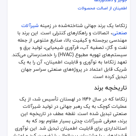
جوایز و دستاوردها
اطمینان از اصالت محصولات
اطمینان از اصالت محصولات
زتکاما یک برند جهانی شناخته‌شده در زمینه
شیرآلات
زتکاما یک برند جهانی شناخته‌شده در زمینه
شیرآلات صنعتی
، اتصالات و راهکا
صنعتی
، اتصالات و راهکارهای کنترلی است. این برند با
تاریخچه برند
مهندسی برجسته و کیفیت بالا، صنایع متنوعی از جمله
نفت و گاز، تصفیه آب، فرآوری شیمیایی، تولید برق و
زتکاما که در سال ۱۹۴۶ در لهستان تأسیس شد، از یک عملیات کوچک به یک رهبر جهانی در تولید شیرآلات صنعتی تبدیل شده است. نقطه عطف در تاریخچه این برند، معرفی شیرآلات چدنی بسیار مقاوم بود که به استانداردی برای قابلیت اطمینان تبدیل شد. این نوآوری قراردادهایی با مشتریان بین‌المللی را تضمین کرد و اعتبار زتکاما را به‌عنوان یک نام معتبر در صنعت تثبیت کرد. طی دهه‌ها، زتکاما به‌طور مستمر سازگار شده و فناوری‌های پیشرفته را در تأسیسات تولیدی مدرن خود ادغام کرده است و با تمرکز قوی بر تحقیق و توسعه، نیازهای در حال تغییر بخش صنعتی را برآورده کرده است.
سیستم‌های تهویه مطبوع (HVAC) را خدمت‌رسانی می‌کند.
تعهد زتکاما به نوآوری و قابلیت اطمینان، آن را به یک
دامنه گسترده محصولات
شریک قابل اعتماد در پروژه‌های صنعتی سراسر جهان
تبدیل کرده است.
زتکاما مجموعه‌ای متنوع از محصولات را ارائه می‌دهد که برای رفع نیازه
شیرآلات چدنی: این شیرآلات که به‌دلیل استحکام و دوام شناخته شده‌اند،
تاریخچه برند
شیرآلات کنترلی: طراحی شده برای تنظیم دقیق جریان، فشار و دما، این 
زتکاما که در سال ۱۹۴۶ در لهستان تأسیس شد، از یک
شیرآلات پروانه‌ای: سبک و جمع‌وجور، این شیرآلات در سیستم‌های تهویه 
صافی‌ها: برای حفاظت از خطوط لوله ضروری هستند، این دستگاه‌ها ذرات مع
عملیات کوچک به یک رهبر جهانی در تولید شیرآلات
شیرآلات یک‌طرفه: طراحی شده برای جلوگیری از جریان معکوس، این شیرآ
صنعتی تبدیل شده است. نقطه عطف در تاریخچه این
زتکاما همچنین راهکارهای سفارشی برای برآورده کردن نیازهای خاص پروژ
برند، معرفی شیرآلات چدنی بسیار مقاوم بود که به
استانداردی برای قابلیت اطمینان تبدیل شد. این نوآوری
استراتژی قیمت‌گذاری
قراردادهایی با مشتریان بین‌المللی را تضمین کرد و اعتبار