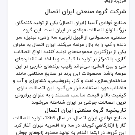
می‌پردازیم.
سه راهی جوشی درزدار و مانیسمان
شرکت گروه صنعتی ایران اتصال
تبدیل جوشی درزدار و مانیسمان
سردنده درزدار ومانیسمان
صنایع فولادی آسیا (ایران اتصال) یکی از تولید کنندگان
کپ جوشی تخت وگود
بزرگ انواع اتصالات فولادی در ایران است. این گروه
صنعتی، محصولاتی از قبیل زانویی، سه راهی، تبدیل، سر
اتصالات رده ۲۰ ایران اتصال، از سایز ۲/۱ تا سایز ۱۶ اینچ تولید و به بازار عرضه می‌شود. اتصالات جوشی مانیسمان نیز در این مجموعه، در ضخامت‌های مختلفی تولید و به رده 20 ،40 ،SGP و رده 80 تقسیم‌بندی می‌شوند.
لازم به ذکر است که اتصالات مانیسمان این مجموعه با برند ایران اتصال و
دنده و کپ را به بازار عرضه می‌کند. ایران اتصال به عنوان
رده قیمتی محصولات
یکی از برزگترین مجموعه‌های تولید کننده انواع اتصالات
عوامل مختلفی مانند قیمت مواد اولیه، دلار، سایز محصولات و سایر موارد، بر قیمت روز اتصا
گازی، با تمرکز بر تولید با کیفیت و با اخذ استاندارد‌های
بازار رقابتی
ملی و بین المللی، می‌تواند رقیب برندهای خارجی در این
در زمینه تولید انواع اتصال فولادی، برندهای که در بازار رقابتی ایران 
عرصه باشد. محصولات این برند در صنایع مختلفی مانند
افتخارات و دستاوردهای گروه صنعتی ایران اتصال
ساختمان‌سازی، نفت و گاز، پتروشیمی، کشاورزی و آب و
با توجه به فعالیت مداوم و طولانی مدت، با تکنولوژی به روز و تولید مح
فاضلاب مورد استفاده قرار می‌گیرد. این اتصالات دارای
کیفیت بالا و قیمت مناسب هستند و به عنوان پرفروش
ISO 9000
ترین اتصالات جوشی در ایران شناخته می‌شوند.
ISO 9001
تاریخچه گروه صنعتی ایران اتصال
ISO 9004
صنايع فولادي ايران اتصال، در سال 1369، توليد اتصالات
ISO 9011
گاز را ازكارگاهي كوچك در سه راه افسريه تهران آغاز کرد.
ISO 2000
این گروه، در ابتدا اقدام به تولید محدود زانوهای جوش