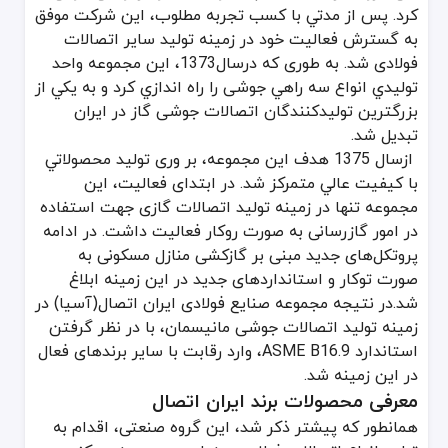
کرد. پس از مدتي با كسب تجربه مطلوب، این شرکت موفق
فروشگاه
لوله و اتصالات
فولادین، به عنوان عرضه کننده انواع اتصالات ف
به گسترش فعاليت خود در زمینه تولید سایر اتصالات
فولادی شد. به طوری که درسال1373، این مجموعه واحد
توليدي انواع سه راهي جوشی را راه اندازي کرد و به يكي از
بزرگترين توليدكنندگان اتصالات جوشی گاز در ایران
تبدیل شد.
ازسال 1375 هدف این مجموعه، بر وری توليد محصولاتي
با كيفيت عالي متمركز شد. در ابتدای فعالیت، این
مجموعه تنها در زمینه تولید اتصالات گازی جهت استفاده
در امور گازرسانی به صورت روکار فعالیت داشت. در ادامه
پروتکل‌های جدید مبنی بر گازکشی منازل مسکونی به
صورت توکار و استانداردهای جدید در این زمینه ابلاغ
شد.در نتیجه مجموعه صنایع فولادی ایران اتصال(آسیا) در
زمینه تولید اتصالات جوشی مانیسمان، با در نظر گرفتن
استاندارد ASME B16.9، وارد رقابت با سایر برندهای فعال
در این زمینه شد.
معرفی محصولات برند ایران اتصال
همانطور که پیشتر ذکر شد، این گروه صنعتی، اقدام به