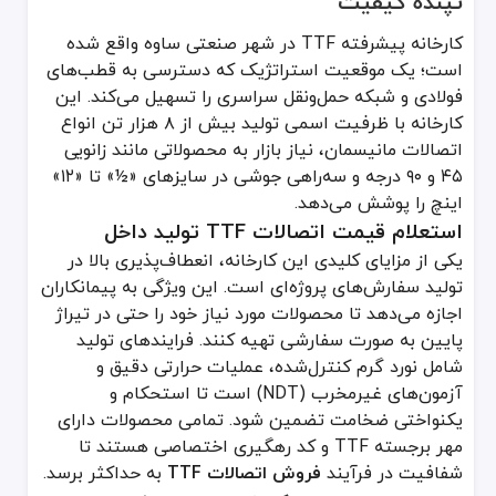
تپنده کیفیت
کارخانه پیشرفته TTF در شهر صنعتی ساوه واقع شده
است؛ یک موقعیت استراتژیک که دسترسی به قطب‌های
فولادی و شبکه حمل‌ونقل سراسری را تسهیل می‌کند. این
کارخانه با ظرفیت اسمی تولید بیش از ۸ هزار تن انواع
اتصالات مانیسمان، نیاز بازار به محصولاتی مانند زانویی
۴۵ و ۹۰ درجه و سه‌راهی جوشی در سایزهای «½» تا «۱۲»
اینچ را پوشش می‌دهد.
استعلام قیمت اتصالات TTF تولید داخل
یکی از مزایای کلیدی این کارخانه، انعطاف‌پذیری بالا در
تولید سفارش‌های پروژه‌ای است. این ویژگی به پیمانکاران
اجازه می‌دهد تا محصولات مورد نیاز خود را حتی در تیراژ
پایین به صورت سفارشی تهیه کنند. فرایندهای تولید
شامل نورد گرم کنترل‌شده، عملیات حرارتی دقیق و
آزمون‌های غیرمخرب (NDT) است تا استحکام و
یکنواختی ضخامت تضمین شود. تمامی محصولات دارای
مهر برجسته TTF و کد رهگیری اختصاصی هستند تا
شفافیت در فرآیند
فروش اتصالات TTF
به حداکثر برسد.