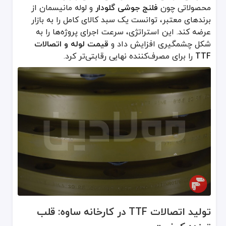
محصولاتی چون
فلنج جوشی گلودار
و لوله مانیسمان از
برندهای معتبر، توانست یک سبد کالای کامل را به بازار
عرضه کند. این استراتژی، سرعت اجرای پروژه‌ها را به
برند TTF با تکیه بر میراث قدرتمند هولدینگ فولادین، خط تولید پیشرفته داخلی و شبکه واردات جهانی، مجموعه‌ای کامل از
شکل چشمگیری افزایش داد و
قیمت لوله و اتصالات
برای استعلام آخرین قیمت اتصالات TTF و مشاوره تخصصی خرید، همین امروز با کارشناسان فروش ما تماس بگیرید.
TTF
را برای مصرف‌کننده نهایی رقابتی‌تر کرد.
تولید اتصالات TTF در کارخانه ساوه: قلب