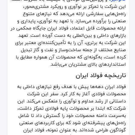
این شرکت با تمرکز بر نوآوری و رویکرد مشتری‌محور،
فولاد ایران دهه‌ها پیش با هدف رفع نیازهای داخلی به محصولات فولادی 
راه‌حل‌هایی سفارشی ارائه می‌دهد که نیازهای متنوع
محصولات ارائه‌شده توسط فولاد ایران
صنعتی را برآورده می‌سازد. با تعهد به نوآوری، پایداری و
ارائه محصولات قابل اعتماد، فولاد ایران جایگاه محکمی در
فولاد ایران در زمینه تولید انواع محصولات فولادی تخصص دارد که شامل 
بازارهای داخلی و بین‌المللی به دست آورده است. تعهد
لوله‌ها و پروفیل‌های فولادی: محصولات برجسته شرکت که برای استحکام 
این شرکت به برتری، آن را به تأمین‌کننده‌ای معتبر برای
ورق‌ها و صفحات فولادی: تولید شده برای برآورده کردن استانداردهای 
صنایع مختلف از جمله ساخت‌وساز و نفت و گاز تبدیل
کرده است، به‌گونه‌ای که محصولات آن همواره مطابق با
قطعات سازه‌ای: از تیرآهن‌ها تا میلگردهای تقویتی، سبد محصولات فولاد
استانداردهای بالای مشتریان می‌باشد.
آلیاژهای خاص: برای کاربردهای خاص طراحی شده و ویژگی‌های منحصربه‌فردی 
تاریخچه فولاد ایران
رده‌های قیمتی
فولاد ایران دهه‌ها پیش با هدف رفع نیازهای داخلی به
فولاد ایران با ارائه محصولات در رده‌های قیمتی مختلف به بخش‌های مخ
محصولات فولادی آغاز به کار کرد. سفر این شرکت
رده ممتاز: محصولات فولادی با کیفیت بالا برای صنایع تخصصی مانند نفت
داستانی از رشد مداوم و نوآوری را منعکس می‌کند. این
رده متوسط: گزینه‌های قابل‌اعتماد برای پروژه‌های عمومی ساخت‌وساز و 
شرکت که ابتدا بر محصولات پایه فولادی تمرکز داشت،
رده اقتصادی: محصولات مقرون‌به‌صرفه‌ای که برای پروژه‌های کوچک یا ب
به‌سرعت دامنه محصولات خود را گسترش داد تا شامل
راه‌حل‌های پیشرفته‌ای شود که برای کاربردهای صنعتی
استانداردهای کیفی
گوناگون طراحی شده‌اند. به عنوان نمونه، فولاد ایران