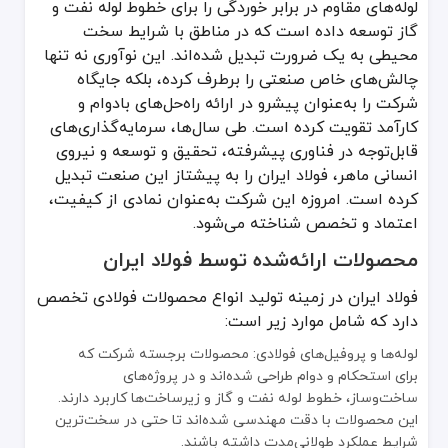
فولاد ایران به پروتکل‌های کیفی سخت‌گیرانه پایبند است و اطمینان حاصل می‌کند که محصولات آن با استانداردهای بین‌المللی مانند ISO 9001، مشخصات ASTM و گواهینامه‌های CE مطابقت دارند. این گواهینامه‌ها بسیار مهم هستند زیرا نشان‌دهنده انطباق با معیاره
لوله‌های مقاوم در برابر خوردگی را برای خطوط لوله نفت و
گاز توسعه داده است که در مناطق با شرایط سخت
چگونه می‌توان اصالت محصولات فولاد ایران را تأی
محیطی به یک ضرورت تبدیل شده‌اند. این نوآوری نه تنها
بررسی مستندات رسمی: گواهینامه‌های محصول، انطباق ISO و فهرست‌های AVL را بررسی کنید.
چالش‌های خاص صنعتی را برطرف کرده، بلکه جایگاه
توجه به برندینگ: محصولات اصلی دارای لوگوی شرکت، شماره سریال منح
شرکت را به‌عنوان پیشرو در ارائه راه‌حل‌های بادوام و
نمایندگان معتبر: فقط از نمایندگان معتبر یا مراکز رسمی شرکت خرید کنی
کارآمد تقویت کرده است. طی سال‌ها، سرمایه‌گذاری‌های
تأیید آنلاین: از وب‌سایت رسمی شرکت برای بررسی جزئیات محصول و اعت
قابل‌توجه در فناوری پیشرفته، تحقیق و توسعه و نیروی
برای خرید لوله گالوانیزه فولاد ایران و انواع
لوله و اتصالات
ساختمانی و صنع
انسانی ماهر، فولاد ایران را به پیشتاز این صنعت تبدیل
کرده است. امروزه این شرکت به‌عنوان نمادی از کیفیت،
اعتماد و تخصص شناخته می‌شود.
محصولات ارائه‌شده توسط فولاد ایران
فولاد ایران در زمینه تولید انواع محصولات فولادی تخصص
دارد که شامل موارد زیر است:
لوله‌ها و پروفیل‌های فولادی: محصولات برجسته شرکت که
برای استحکام و دوام طراحی شده‌اند و در پروژه‌های
ساخت‌وساز، خطوط لوله نفت و گاز و زیرساخت‌ها کاربرد دارند.
این محصولات با دقت مهندسی شده‌اند تا حتی در سخت‌ترین
شرایط عملکرد طولانی‌مدت داشته باشند.