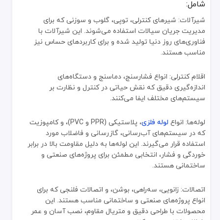
رقبا (بازار رقابتی)
شامل:
شیرآلات: شیرهای کنترلی، توپی، گلوب و سوزنی که برای
محصولات ساخت چین در بازار جهانی با رقابت شدیدی از سوی کشورهای دیگر نظیر آلمان، آمریکا، ژاپن، و کره جنوبی مواجه هستند. در حوزه لوله و اتصالات،
مدیریت جریان سیالات استفاده می‌شوند. این شیرآلات با
برندهای جایگزین
فناوری‌های روز دنیا تولید شده و برای کاربردهای حساس نیز
مناسب هستند.
اگرچه محصولات ساخت چین قیمت مناسبی دارند، برندهای جایگزین مانند تولیدات اروپایی و آمریکایی با کیفیت‌های متفاوت در بازار حضور دارند. برندهایی مانن
کشور سازنده
اقلام کنترلی: انواع فشارسنج، دماسنج و دستگاه‌های
اندازه‌گیری دقیق که نقش حیاتی در کنترل و نظارت بر
تمام محصولات تحت این برند در چین تولید می‌شوند. چین با داشتن شبکه
سیستم‌های مختلف ایفا می‌کنند.
افتخارات و دستاوردهای برند
لوله‌ها: انواع
لوله فلزی
، پلاستیکی (PPR و PVC)، و کامپوزیت
حضور در پروژه‌های بزرگ ساختمانی و صنعتی.
که در سیستم‌های آب‌رسانی، گازرسانی و فاضلاب مورد
دریافت گواهینامه‌های بین‌المللی کیفیت و ایمنی.
استفاده قرار می‌گیرند. این لوله‌ها به دلیل مقاومت بالا در برابر
خوردگی و فشار، انتخابی مطمئن برای پروژه‌های صنعتی و
صادرات محصولات به بیش از 150 کشور در سراسر جهان.
ساختمانی هستند.
تأمین نیازهای صنایع کلیدی نظیر انرژی، نفت و گاز، و ساختمان‌سازی.
روش تشخیص اصالت برند
اتصالات: زانویی، سه‌راهی، بوشن، و اتصالات فلنجی که برای
انواع پروژه‌های صنعتی و ساختمانی مناسب هستند. این
برای اطمینان از اصالت محصولات ساخت چین، می‌توانید به نکات زیر تو
محصولات با طراحی دقیق و متریال مقاوم، نصب آسان و عمر