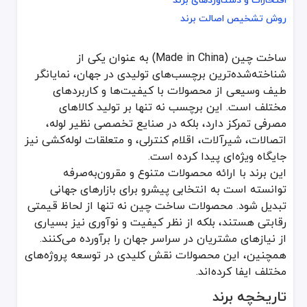
افتخارات و دستاوردهای برند
روش تشخیص اصالت برند
روش تشخیص اصالت برند
ساخت چین (Made in China) به عنوان یکی از
ساخت چین (Made in China) به عنوان یکی از شناخته‌شده‌ترین برچسب‌های تولیدی در جهان، نمایانگر طیف وسیعی از محصولات با کیفیت‌ها و کاربردهای مختلف است. این برچسب نه تنها بر تولید کالاهای مصرفی تمرکز دارد، بلکه در صنایع تخصصی نظیر لوله، اتصالات، شیرآلات، اقلام کنترلی، و متعلقات لوله‌کشی نیز جایگاه ویژه‌ای پیدا کرده است.
شناخته‌شده‌ترین برچسب‌های تولیدی در جهان، نمایانگر
این برند با ارائه محصولات متنوع و مقرون‌به‌صرفه توانسته است به انت
طیف وسیعی از محصولات با کیفیت‌ها و کاربردهای
تاریخچه برند
مختلف است. این برچسب نه تنها بر تولید کالاهای
مصرفی تمرکز دارد، بلکه در صنایع تخصصی نظیر لوله،
عبارت "ساخت چین" برای اولین بار در اواخر قرن بیستم به عنوان بخشی از یک استراتژی توسعه صنعتی و صادرات محور چین مطرح شد. سیاست‌هایی مانند ایجاد مناطق ویژه اقتصادی (SEZ)، مشوق‌های مالیاتی برای تولیدکنندگان، و سرمایه‌گذاری‌های گسترده در زیرساخت‌ها، زمینه را 
اتصالات، شیرآلات، اقلام کنترلی، و متعلقات لوله‌کشی نیز
محصولات برند
جایگاه ویژه‌ای پیدا کرده است.
این برند با ارائه محصولات متنوع و مقرون‌به‌صرفه
تحت برند ساخت چین، محصولات متعددی در حوزه لوله‌کشی و صنایع م
توانسته است به انتخابی پیشرو برای بازارهای جهانی
شیرآلات: شیرهای کنترلی، توپی، گلوب و سوزنی که برای مدیریت جریان 
تبدیل شود. محصولات ساخت چین نه تنها از لحاظ قیمتی
رقابتی هستند، بلکه از نظر کیفیت و نوآوری نیز بسیاری
اقلام کنترلی: انواع فشارسنج، دماسنج و دستگاه‌های اندازه‌گیری دقیق 
از نیازهای مشتریان در سراسر جهان را برآورده می‌کنند.
همچنین، این محصولات نقش کلیدی در توسعه پروژه‌های
لوله‌ها: انواع
لوله فلزی
، پلاستیکی (PPR و PVC)، و کامپوزیت که در سیستم‌های آب‌رسانی، گازرسانی و فاضلاب مورد استفاده قرار می‌گیرند. این لوله‌ها به دلیل مقاومت بالا در برابر خوردگی و فشار، انتخابی مطمئن برای پروژه‌های صنعتی و ساختمانی هستند.
مختلف ایفا کرده‌اند.
تاریخچه برند
اتصالات: زانویی، سه‌راهی، بوشن، و اتصالات فلنجی که برای انواع پرو