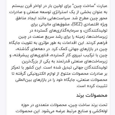
عبارت "ساخت چین" برای اولین بار در اواخر قرن بیستم
متعلقات لوله‌کشی: پایه‌ها، بست‌ها، و گسکت‌ها که نقش مهمی در پایدا
به عنوان بخشی از یک استراتژی توسعه صنعتی و صادرات
محور چین مطرح شد. سیاست‌هایی مانند ایجاد مناطق
ویژه اقتصادی (SEZ)، مشوق‌های مالیاتی برای
رده قیمتی
تولیدکنندگان، و سرمایه‌گذاری‌های گسترده در
محصولات ساخت چین در سه دسته قیمتی عرضه می‌شوند:
زیرساخت‌ها، زمینه را برای رشد سریع صنعت در چین
ارزان‌قیمت: این دسته بیشتر مناسب پروژه‌های کوچک یا مصرف روزمره هستند و قیمت مناسب آن‌ها به جذابیت ب
فراهم کردند. این اقدامات به طور مؤثری به تقویت جایگاه
چین در بازارهای جهانی کمک کرد. در دهه‌های گذشته،
متوسط: محصولات با کیفیت و قیمتی متعادل که برای پروژه‌های ساختمانی و نیمه‌صنعتی مناسب هستند. به عنوان نمونه، اتصالات PPR با مقاومت مناسب در برابر دما 
چین با ترکیب نیروی کار گسترده، فناوری‌های پیشرفته، و
زیرساخت‌های صنعتی قدرتمند به یکی از بزرگ‌ترین
گران‌قیمت: محصولات با کیفیت بالا و تکنولوژی پیشرفته که در پروژه‌های
تولیدکنندگان جهانی تبدیل شده است. این کشور با تمرکز
بر صادرات محصولات متنوع از لوازم الکترونیکی گرفته تا
استاندارد کیفیتی
محصولات صنعتی، جایگاه خود را در بازارهای بین‌المللی
تثبیت کرده است.
محصولات ساخت چین با توجه به تنوع بالای خود، از استانداردهای بین‌المللی معتبری نظیر ISO، ANSI، و DIN برخوردار هستند. بسیاری از این محصولات از نظر ایمنی و دوام مورد تأیید سازمان‌های بین‌المللی قرار گرفته‌اند. علاوه بر این، آزمایش‌های کنترل کیفیت متعدد و دقیق در تمامی مراحل تولید ا
محصولات برند
عضویت در AVL (وندورلیست‌های معتبر)
تحت برند ساخت چین، محصولات متعددی در حوزه
بسیاری از تولیدکنندگان چینی در وندورلیست‌های معتبر بین‌المللی مان
لوله‌کشی و صنایع مرتبط عرضه می‌شود. این محصولات