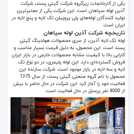
رده قیمتی محصولات
یکی از کارخانجات زیرگروه شرکت گیتی پسند، شرکت
آذین لوله سپاهان است. این شرکت یکی از معتبرترین
عوامل مختلفی مانند قیمت مواد اولیه، دلار، سایز محصولات و سایر موارد، بر قیمت روز لوله‌ و ا
استاندارد کیفیتی آذین لوله سپاهان
تولید کنندگان لوله‌های پلی پروپیلن تک لایه و پنج لایه در
ایران است.
تمرکز این برند، بر روی کیفیت محصولاتی است که تولید می‌کند. آزمایشگاه این شر
تاریخچه شرکت آذین لوله سپاهان
بازار رقابتی
لوله تک لایه آذین، از سری محصولات هولدینگ گیتی
علاوه بر برند آذین، با به روز شدن و پیشرفت تکنولوژی، کارخانجات زیادی
پسند است. این محصول، به دلیل قیمت بسیار مناسب و
کارایی بالا با کیفیت مشابه محصولات خارجی در بازار ایران
هولدینگ چابهار
فروش گسترده‌ای دارد. این لوله پلیمری، در دو نوع تک
لوله سبز
لایه و سه لایه در بازار موجود است. شرکت سازنده این
تک بسپار
محصول با نام گروه صنعتی گیتی پسند، از سال 1375
نیک بسپار
فعالیت خود را آغاز کرد. این شرکت در حال حاضر با بیش
لوله آسیا
از 4000 نفر پرسنل در حال فعالیت است.
هاکان ترک
شرکت یزد پلیمر
افتخارات و دستاوردهای آذین لوله
این شرکت، عنوان بزرگترین تولید کننده لوله و اتصالات پلی پروپیلن در ایران و منطقه، با ظرفیت ۱۰۰ میلیون متر لوله تک لایه و ۲۰ م
فروشگاه لوله و اتصالات فولادین، به عنوان عرضه کننده انواع لوله و ات